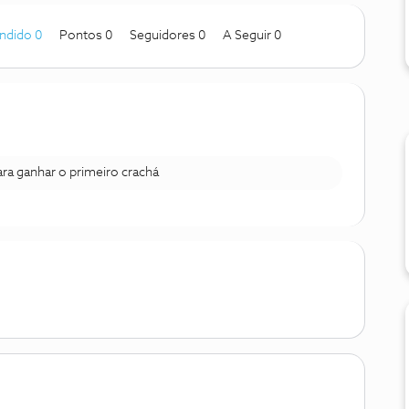
ndido 0
Pontos 0
Seguidores
0
A Seguir
0
para ganhar o primeiro crachá