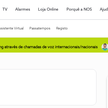
TV
Alarmes
Loja Online
Porquê a NOS
Aju
sistente Virtual
Passatempos
Registo
ing através de chamadas de voz internacionais/nacionais