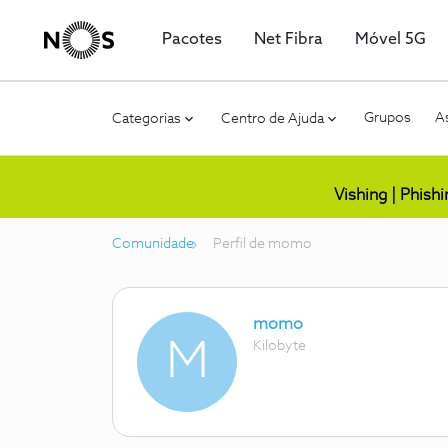
Pacotes
Net Fibra
Móvel 5G
Grupos
As
Categorias
Centro de Ajuda
Vishing | Phish
Comunidade
Perfil de momo
momo
M
Kilobyte