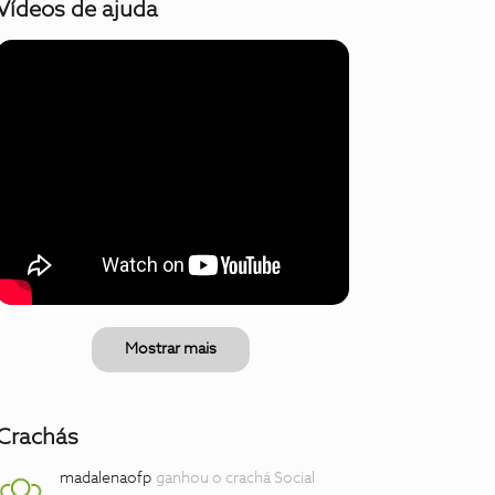
Vídeos de ajuda
Mostrar mais
Crachás
madalenaofp
ganhou o crachá Social