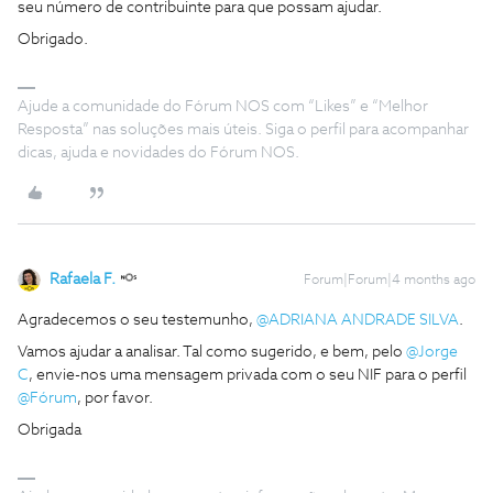
seu número de contribuinte para que possam ajudar.
Obrigado.
Ajude a comunidade do Fórum NOS com “Likes” e “Melhor
Resposta” nas soluções mais úteis. Siga o perfil para acompanhar
dicas, ajuda e novidades do Fórum NOS.
Rafaela F.
Forum|Forum|4 months ago
Agradecemos o seu testemunho, ​
@ADRIANA ANDRADE SILVA
.
Vamos ajudar a analisar. Tal como sugerido, e bem, pelo ​
@Jorge
C
, envie-nos uma mensagem privada com o seu NIF para o perfil ​
@Fórum
, por favor.
Obrigada