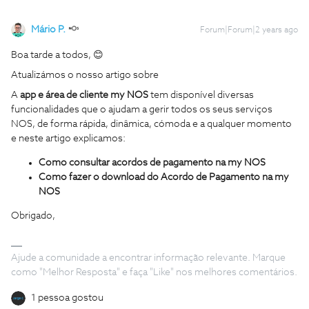
Mário P.
Forum|Forum|2 years ago
Boa tarde a todos, 😊
Atualizámos o nosso artigo sobre
A
app e área de cliente my NOS
tem disponível diversas
funcionalidades que o ajudam a gerir todos os seus serviços
NOS, de forma rápida, dinâmica, cómoda e a qualquer momento
e neste artigo explicamos:
Como consultar acordos de pagamento na my NOS
Como fazer o download do Acordo de Pagamento na my
NOS
Obrigado,
Ajude a comunidade a encontrar informação relevante. Marque
como "Melhor Resposta" e faça "Like" nos melhores comentários.
1 pessoa gostou