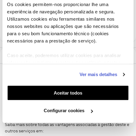
Os cookies permitem-nos proporcionar lhe uma
acordos de pagamento na my.nos.pt
experiência de navegação personalizada e segura.
Utilizamos cookies e/ou ferramentas similares nos
12 pessoas gostaram
P
M
nossos websites ou aplicações que são necessários
para o seu bom funcionamento técnico (cookies
necessários para a prestação de serviço).
Caso aceite, poderemos utilizar cookies para analisar
Mais antigos primeiro
12 Comentários
informação estatística (cookies de analítica), adaptar
este serviço às suas preferências e apresentar-lhe
Inês B.
Ver mais detalhes
Forum|Forum|4 years ago
funcionalidades (cookies de personalização e
funcionalidade) e adaptar anúncios aos seus interesses
Olá a todos!
(cookies de publicidade personalizada). Pode gerir a
Aceitar todos
Atualizámos o artigo "Como consultar acordos de pagamento na
utilização dos cookies clicando em "
Configurar
App NOS" com o novo passo a passo.
Cookies
".
Conheça melhor a nova versão da App NOS, com uma estrutura
Configurar cookies
de informação mais simples e intuitiva,
aqui
.
Saiba mais sobre todas as vantagens associadas à gestão deste e
outros serviços em: