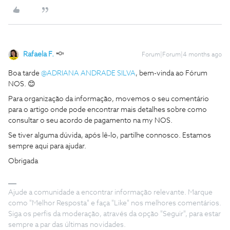
Rafaela F.
Forum|Forum|4 months ago
Boa tarde ​
@ADRIANA ANDRADE SILVA
, bem-vinda ao Fórum
NOS. 😊
Para organização da informação, movemos o seu comentário
para o artigo onde pode encontrar mais detalhes sobre como
consultar o seu acordo de pagamento na my NOS.
Se tiver alguma dúvida, após lê-lo, partilhe connosco. Estamos
sempre aqui para ajudar.
Obrigada
Ajude a comunidade a encontrar informação relevante. Marque
como "Melhor Resposta" e faça "Like" nos melhores comentários.
Siga os perfis da moderação, através da opção "Seguir", para estar
sempre a par das últimas novidades.