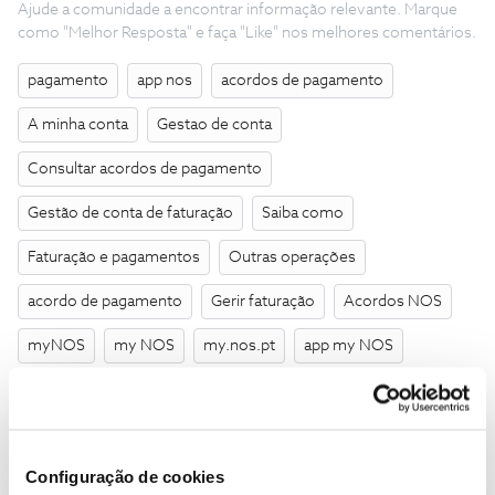
Ajude a comunidade a encontrar informação relevante. Marque
como "Melhor Resposta" e faça "Like" nos melhores comentários.
pagamento
app nos
acordos de pagamento
A minha conta
Gestao de conta
Consultar acordos de pagamento
Gestão de conta de faturação
Saiba como
Faturação e pagamentos
Outras operações
acordo de pagamento
Gerir faturação
Acordos NOS
myNOS
my NOS
my.nos.pt
app my NOS
acordos de pagamento na my NOS
acordos de pagamento na app my NOS
Configuração de cookies
consultar acordos de pagamento na my NOS