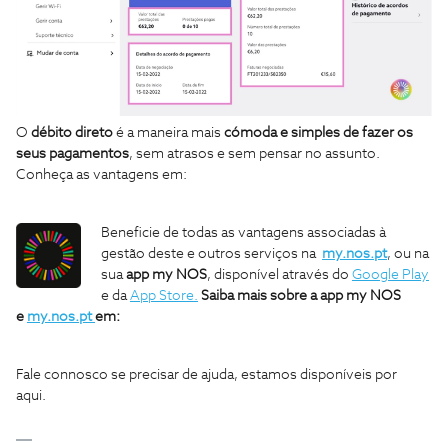
O
débito direto
é a maneira mais
cómoda e simples de fazer os
seus pagamentos
, sem atrasos e sem pensar no assunto.
Conheça as vantagens em:
Beneficie de todas as vantagens associadas à
gestão deste e outros serviços na
my.nos.pt
, ou na
sua
app my NOS
, disponível através do
Google Play
e da
App Store.
Saiba mais sobre a app my NOS
e
my.nos.pt
em:
Fale connosco se precisar de ajuda, estamos disponíveis por
aqui.