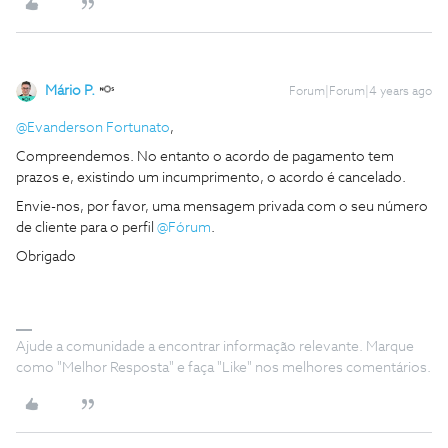
Mário P.
Forum|Forum|4 years ago
@Evanderson Fortunato
,
Compreendemos. No entanto o acordo de pagamento tem
prazos e, existindo um incumprimento, o acordo é cancelado.
Envie-nos, por favor, uma mensagem privada com o seu número
de cliente para o perfil
@Fórum
.
Obrigado
Ajude a comunidade a encontrar informação relevante. Marque
como "Melhor Resposta" e faça "Like" nos melhores comentários.