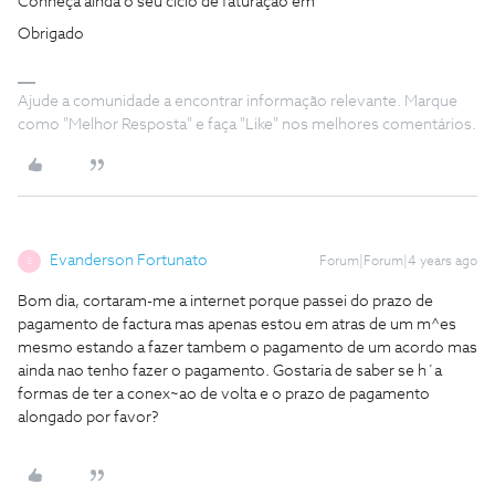
Conheça ainda o seu ciclo de faturação em
Obrigado
Ajude a comunidade a encontrar informação relevante. Marque
como "Melhor Resposta" e faça "Like" nos melhores comentários.
Evanderson Fortunato
Forum|Forum|4 years ago
E
Bom dia, cortaram-me a internet porque passei do prazo de
pagamento de factura mas apenas estou em atras de um m^es
mesmo estando a fazer tambem o pagamento de um acordo mas
ainda nao tenho fazer o pagamento. Gostaria de saber se h´a
formas de ter a conex~ao de volta e o prazo de pagamento
alongado por favor?