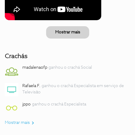
Mostrar mais
Crachás
madalenaofp
ganhou o crachá Social
Rafaela F.
ganhou o crachá Especialista em serviço de
Televisão
jppo
ganhou o crachá Especialista
Mostrar mais