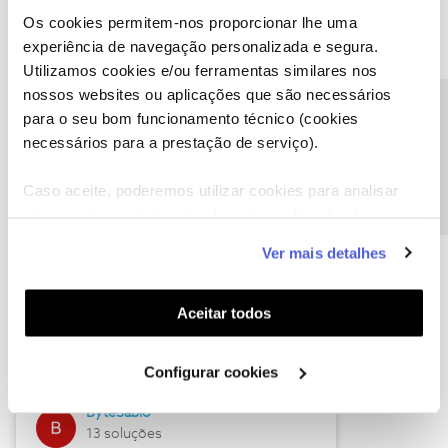
Os cookies permitem-nos proporcionar lhe uma
experiência de navegação personalizada e segura.
Utilizamos cookies e/ou ferramentas similares nos
Descubra as novidades de julho
nossos websites ou aplicações que são necessários
Precisa de ajuda?
para o seu bom funcionamento técnico (cookies
necessários para a prestação de serviço).
Caso aceite, poderemos utilizar cookies para analisar
informação estatística (cookies de analítica), adaptar
este serviço às suas preferências e apresentar-lhe
Ver mais detalhes
funcionalidades (cookies de personalização e
funcionalidade) e adaptar anúncios aos seus interesses
(cookies de publicidade personalizada). Pode gerir a
Hall of Fame de julho
Aceitar todos
utilização dos cookies clicando em "
Configurar
Guimas
Cookies
".
Configurar cookies
17 soluções
ByteSábio
13 soluções