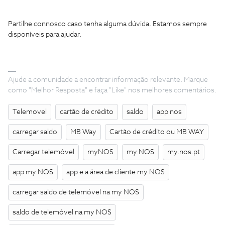
Partilhe connosco caso tenha alguma dúvida. Estamos sempre
disponíveis para ajudar.
Ajude a comunidade a encontrar informação relevante. Marque
como "Melhor Resposta" e faça "Like" nos melhores comentários.
Telemovel
cartão de crédito
saldo
app nos
carregar saldo
MB Way
Cartão de crédito ou MB WAY
Carregar telemóvel
myNOS
my NOS
my.nos.pt
app my NOS
app e a área de cliente my NOS
carregar saldo de telemóvel na my NOS
saldo de telemóvel na my NOS