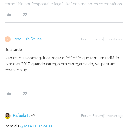
como "Melhor Resposta" e faça "Like" nos melhores comentários.
Jose Luis Sousa
Forum|Forum|1 month ago
J
Boa tarde
Nao estou a conseguir carregar o *********, que tem um tarifário
livre dias 2017, quando carrego em carregar saldo, vai para um
ecran top up
Rafaela F.
Forum|Forum|1 month ago
Bom dia ​
@Jose Luis Sousa
,