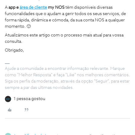
A
app e
área de cliente
my NOS
têm disponíveis diversas
funcionalidades que o ajudam a gerir todos os seus serviços, de
forma rápida, dinâmica e cómoda, da sua conta NOS a qualquer
momento. 🙂
Atualizámos este artigo com o processo mais atual para vossa
consulta.
Obrigado,
Ajude a comunidade a encontrar informação relevante. Marque
como "Melhor Resposta" e faça "Like" nos melhores comentários.
Siga os perfis da moderação, através da opção "Seguir", para estar
sempre a par das ultimas novidades.
1 pessoa gostou