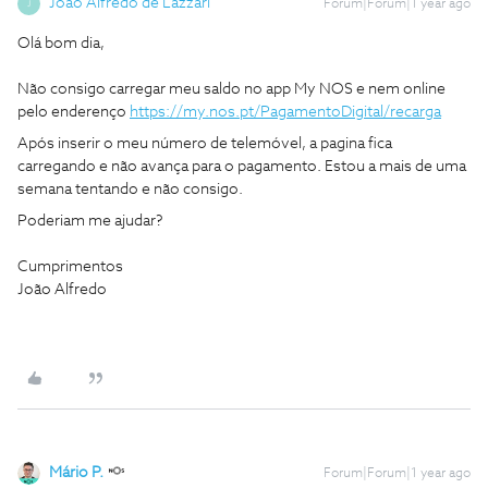
Joao Alfredo de Lazzari
Forum|Forum|1 year ago
J
Olá bom dia,
Não consigo carregar meu saldo no app My NOS e nem online
pelo enderenço
https://my.nos.pt/PagamentoDigital/recarga
Após inserir o meu número de telemóvel, a pagina fica
carregando e não avança para o pagamento. Estou a mais de uma
semana tentando e não consigo.
Poderiam me ajudar?
Cumprimentos
João Alfredo
Mário P.
Forum|Forum|1 year ago