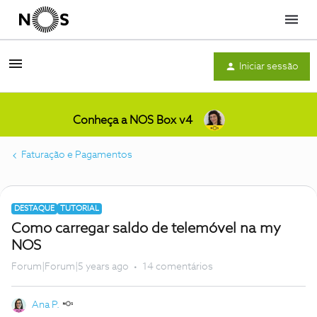
Menu
Iniciar sessão
Conheça a NOS Box v4
Faturação e Pagamentos
DESTAQUE
TUTORIAL
Como carregar saldo de telemóvel na my
NOS
Forum|Forum|5 years ago
14 comentários
Ana P.