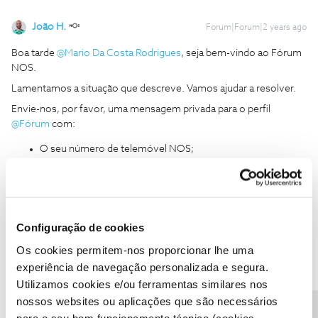
João H.
Forum|Forum|2 years ago
Boa tarde
@Mario Da Costa Rodrigues
, seja bem-vindo ao Fórum
NOS.
Lamentamos a situação que descreve. Vamos ajudar a resolver.
Envie-nos, por favor, uma mensagem privada para o perfil
@Fórum
com:
O seu número de telemóvel NOS;
Número de série do cartão SIM.
Obrigado
Configuração de cookies
Ajude a comunidade a encontrar informação relevante. Marque
como "Melhor Resposta" e faça "Like" nos melhores comentários.
Os cookies permitem-nos proporcionar lhe uma
Siga os perfis da moderação, através da opção "Seguir", para estar
experiência de navegação personalizada e segura.
sempre a par das ultimas novidades.
Utilizamos cookies e/ou ferramentas similares nos
nossos websites ou aplicações que são necessários
para o seu bom funcionamento técnico (cookies