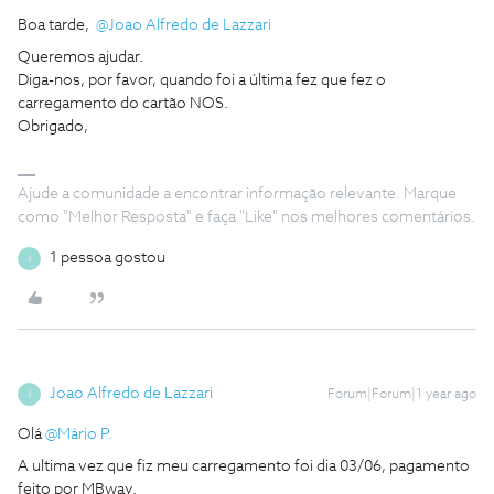
Boa tarde, ​
@Joao Alfredo de Lazzari
Queremos ajudar.
Diga-nos, por favor, quando foi a última fez que fez o
carregamento do cartão NOS.
Obrigado,
Ajude a comunidade a encontrar informação relevante. Marque
como "Melhor Resposta" e faça "Like" nos melhores comentários.
1 pessoa gostou
J
Joao Alfredo de Lazzari
Forum|Forum|1 year ago
J
Olá ​
@Mário P.
A ultima vez que fiz meu carregamento foi dia 03/06, pagamento
feito por MBway.