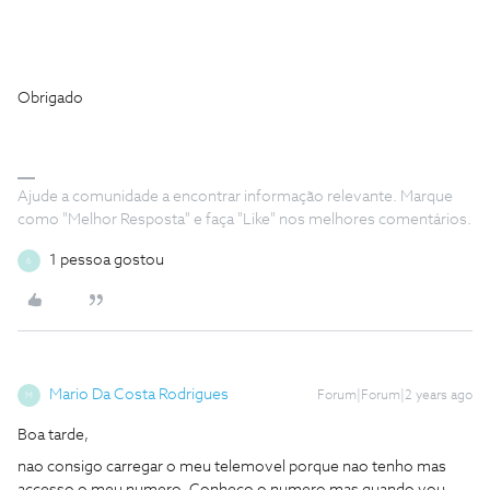
Obrigado
Ajude a comunidade a encontrar informação relevante. Marque
como "Melhor Resposta" e faça "Like" nos melhores comentários.
1 pessoa gostou
6
Mario Da Costa Rodrigues
Forum|Forum|2 years ago
M
Boa tarde,
nao consigo carregar o meu telemovel porque nao tenho mas