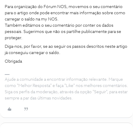
Para organização do Fórum NOS, movemos o seu comentário
para o artigo onde pode encontrar mais informação sobre como
carregar o saldo na my NOS.
Também editámos o seu comentário por conter os dados
pessoais. Sugerimos que não os partilhe publicamente para se
proteger.
Diga-nos, por favor, se ao seguir os passos descritos neste artigo
já conseguiu carregar o saldo.
Obrigada
Ajude a comunidade a encontrar informação relevante. Marque
como "Melhor Resposta" e faça "Like" nos melhores comentários.
Siga os perfis da moderação, através da opção "Seguir", para estar
sempre a par das últimas novidades.