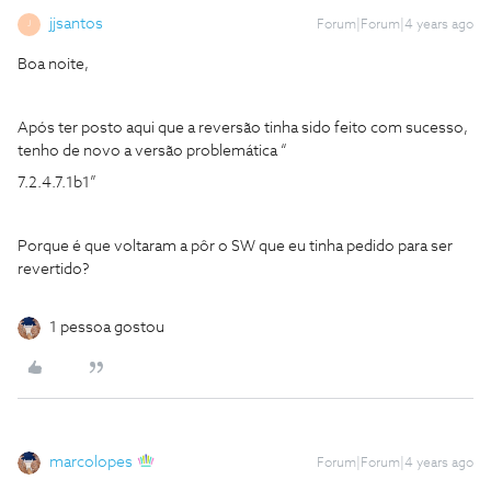
jjsantos
Forum|Forum|4 years ago
J
Boa noite,
Após ter posto aqui que a reversão tinha sido feito com sucesso,
tenho de novo a versão problemática “
7.2.4.7.1b1”
Porque é que voltaram a pôr o SW que eu tinha pedido para ser
revertido?
1 pessoa gostou
marcolopes
Forum|Forum|4 years ago