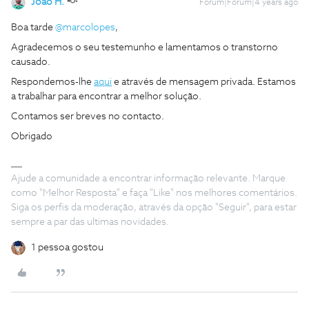
João H.
Forum|Forum|4 years ago
Boa tarde
@marcolopes
,
Agradecemos o seu testemunho e lamentamos o transtorno
causado.
Respondemos-lhe
aqui
e através de mensagem privada. Estamos
a trabalhar para encontrar a melhor solução.
Contamos ser breves no contacto.
Obrigado
Ajude a comunidade a encontrar informação relevante. Marque
como "Melhor Resposta" e faça "Like" nos melhores comentários.
Siga os perfis da moderação, através da opção "Seguir", para estar
sempre a par das ultimas novidades.
1 pessoa gostou