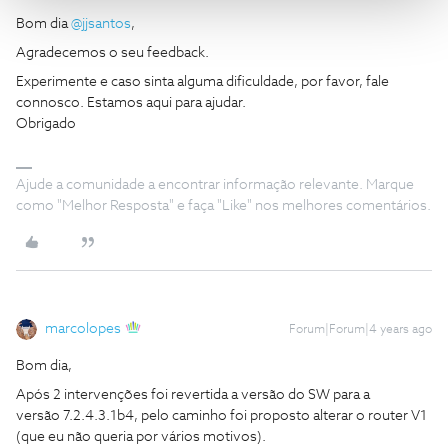
Bom dia
@jjsantos
,
Agradecemos o seu feedback.
Experimente e caso sinta alguma dificuldade, por favor, fale
connosco. Estamos aqui para ajudar.
Obrigado
Ajude a comunidade a encontrar informação relevante. Marque
como "Melhor Resposta" e faça "Like" nos melhores comentários.
marcolopes
Forum|Forum|4 years ago
Bom dia,
Após 2 intervenções foi revertida a versão do SW para a
versão 7.2.4.3.1b4, pelo caminho foi proposto alterar o router V1
(que eu não queria por vários motivos).