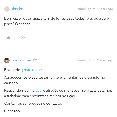
dmclm
Forum|Forum|4 years ago
D
Bom dia o router giga 5 tem de ter as luzes todas fixas ou a do wifi
pisca? Obrigada
marcolopes
Forum|Forum|4 years ago
Boa tarde
@marcolopes
,
Agradecemos o seu testemunho e lamentamos o transtorno
causado.
Respondemos-lhe
aqui
e através de mensagem privada. Estamos
a trabalhar para encontrar a melhor solução.
Contamos ser breves no contacto.
Obrigado