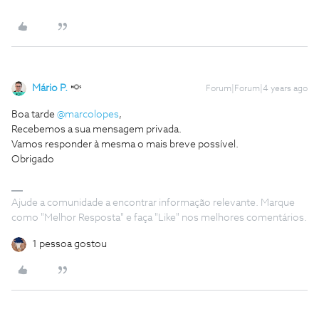
Mário P.
Forum|Forum|4 years ago
Boa tarde
@marcolopes
,
Recebemos a sua mensagem privada.
Vamos responder à mesma o mais breve possível.
Obrigado
Ajude a comunidade a encontrar informação relevante. Marque
como "Melhor Resposta" e faça "Like" nos melhores comentários.
1 pessoa gostou