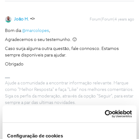
João H.
Forum|Forum|4 years ago
Bom dia
@marcolopes
,
Agradecemos o seu testemunho. 🙂
Caso surja alguma outra questão, fale connosco. Estamos
sempre disponíveis para ajudar.
Obrigado
Ajude a comunidade a encontrar informação relevante. Marque
como "Melhor Resposta" e faça "Like" nos melhores comentários.
Siga os perfis da moderação, através da opção "Seguir", para estar
sempre a par das ultimas novidades.
1 pessoa gostou
Configuração de cookies