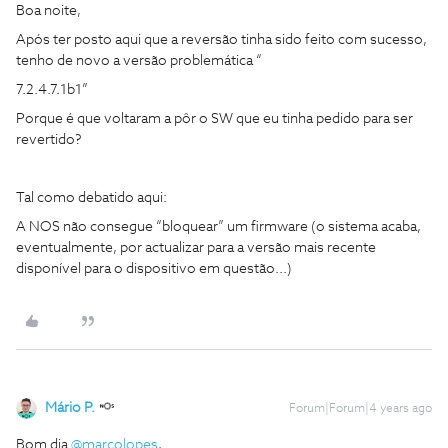
Boa noite,
Após ter posto aqui que a reversão tinha sido feito com sucesso,
tenho de novo a versão problemática “
7.2.4.7.1b1”
Porque é que voltaram a pôr o SW que eu tinha pedido para ser
revertido?
Tal como debatido aqui:
A NOS não consegue “bloquear” um firmware (o sistema acaba,
eventualmente, por actualizar para a versão mais recente
disponível para o dispositivo em questão...)
Mário P.
Forum|Forum|4 years ago
Bom dia
@marcolopes
,