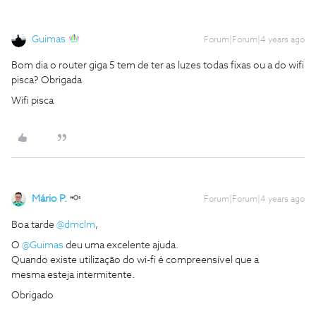
Guimas
Forum|Forum|4 years ago
Bom dia o router giga 5 tem de ter as luzes todas fixas ou a do wifi
pisca? Obrigada
Wifi pisca
Mário P.
Forum|Forum|4 years ago
Boa tarde
@dmclm
,
O
@Guimas
deu uma excelente ajuda.
Quando existe utilização do wi-fi é compreensível que a
mesma esteja intermitente.
Obrigado