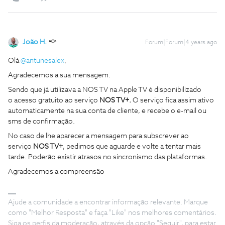
João H.
Forum|Forum|4 years ago
Olá
@antunesalex
,
Agradecemos a sua mensagem.
Sendo que já utilizava a NOS TV na Apple TV é disponibilizado
o acesso gratuito ao serviço
NOS TV+.
​​​​​​O serviço fica assim ativo
automaticamente na sua conta de cliente, e recebe o e-mail ou
sms de confirmação.
No caso de lhe aparecer a mensagem para subscrever ao
serviço
NOS TV+
, pedimos que aguarde e volte a tentar mais
tarde. Poderão existir atrasos no sincronismo das plataformas.
Agradecemos a compreensão
Ajude a comunidade a encontrar informação relevante. Marque
como "Melhor Resposta" e faça "Like" nos melhores comentários.
Siga os perfis da moderação, através da opção "Seguir", para estar