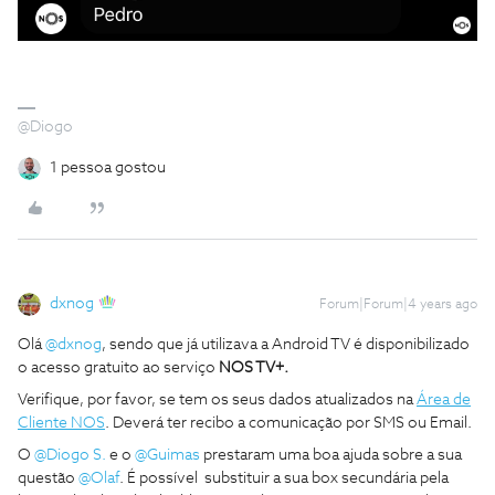
@Diogo
1 pessoa gostou
dxnog
Forum|Forum|4 years ago
Olá
@dxnog
, sendo que já utilizava a Android TV é disponibilizado
o acesso gratuito ao serviço
NOS TV+.
Verifique, por favor, se tem os seus dados atualizados na
Área de
Cliente NOS
. Deverá ter recibo a comunicação por SMS ou Email.
O
@Diogo S.
e o
@Guimas
prestaram uma boa ajuda sobre a sua
questão
@Olaf
. É possível substituir a sua box secundária pela