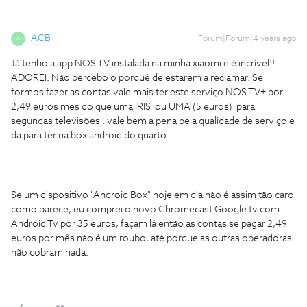
ACB
Forum|Forum|4 years ago
A
Já tenho a app NOS TV instalada na minha xiaomi e é incrível!!
ADOREI. Não percebo o porquê de estarem a reclamar. Se
formos fazer as contas vale mais ter este serviço NOS TV+ por
2,49 euros mes do que uma IRIS ou UMA (5 euros) para
segundas televisões . vale bem a pena pela qualidade de serviço e
dá para ter na box android do quarto.
Se um dispositivo "Android Box" hoje em dia não é assim tão caro
como parece, eu comprei o novo Chromecast Google tv com
Android Tv por 35 euros, façam lá então as contas se pagar 2,49
euros por mês não é um roubo, até porque as outras operadoras
não cobram nada.