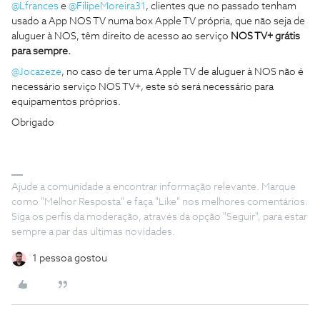
@Lfrances
e
@FilipeMoreira31
, clientes que no passado tenham
usado a App NOS TV numa box Apple TV própria, que não seja de
aluguer à NOS, têm direito de acesso ao serviço
NOS TV+ grátis
para sempre.
@Jocazeze
, no caso de ter uma Apple TV de aluguer à NOS não é
necessário serviço NOS TV+, este só será necessário para
equipamentos próprios.
Obrigado
Ajude a comunidade a encontrar informação relevante. Marque
como "Melhor Resposta" e faça "Like" nos melhores comentários.
Siga os perfis da moderação, através da opção "Seguir", para estar
sempre a par das ultimas novidades.
1 pessoa gostou