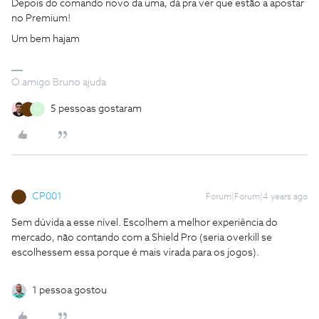
Depois do comando novo da uma, dá pra ver que estão a apostar
no Premium!
Um bem hajam
O amigo Bruno ajuda
5 pessoas gostaram
M
CP001
Forum|Forum|4 years ago
Sem dúvida a esse nível. Escolhem a melhor experiência do
mercado, não contando com a Shield Pro (seria overkill se
escolhessem essa porque é mais virada para os jogos).
1 pessoa gostou