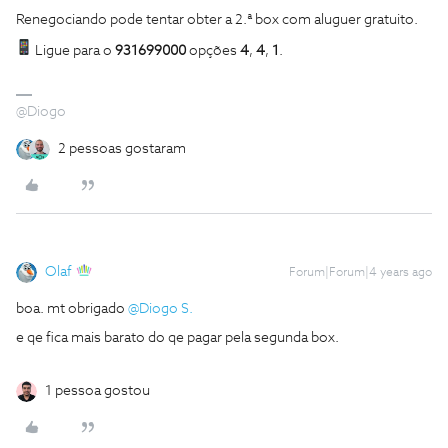
Renegociando pode tentar obter a 2.ª box com aluguer gratuito.
Ligue para o
931699000
opções
4
,
4
,
1
.
@Diogo
2 pessoas gostaram
Olaf
Forum|Forum|4 years ago
boa. mt obrigado
@Diogo S.
e qe fica mais barato do qe pagar pela segunda box.
1 pessoa gostou