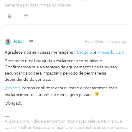
sempre a par das ultimas novidades.
João H.
Forum|Forum|4 years ago
Agradecemos as vossas mensagens
@Diogo S.
e
@Ricardo Card
.
Prestaram uma boa ajuda a esclarecer a comunidade.
Confirmamos que a alteração de equipamentos de televisão
secundários poderá impactar o período de permanêcia
dependendo do contrato.
@dxnog
, iremos confirmar esta questão e prestaremos mais
esclarecimentos através de mensagem privada.
Obrigado
Ajude a comunidade a encontrar informação relevante. Marque
como "Melhor Resposta" e faça "Like" nos melhores comentários.