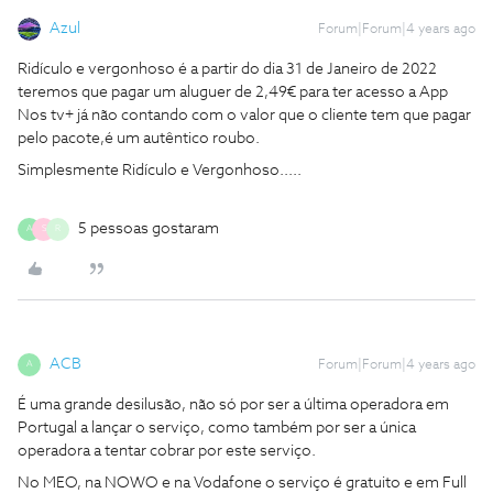
Azul
Forum|Forum|4 years ago
Ridículo e vergonhoso é a partir do dia 31 de Janeiro de 2022
teremos que pagar um aluguer de 2,49€ para ter acesso a App
Nos tv+ já não contando com o valor que o cliente tem que pagar
pelo pacote,é um autêntico roubo.
Simplesmente Ridículo e Vergonhoso.....
5 pessoas gostaram
A
S
R
ACB
Forum|Forum|4 years ago
A
É uma grande desilusão, não só por ser a última operadora em
Portugal a lançar o serviço, como também por ser a única
operadora a tentar cobrar por este serviço.
No MEO, na NOWO e na Vodafone o serviço é gratuito e em Full