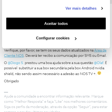
este serviço às suas preferências e apresentar-lhe
Ver mais detalhes
funcionalidades (cookies de personalização e
funcionalidade) e adaptar anúncios aos seus interesses
(cookies de publicidade personalizada). Pode gerir a
Aceitar todos
utilização dos cookies clicando em "
Configurar
João H.
Forum|Forum|4 years ago
Cookies
".
Configurar cookies
Olá
@dxnog
, sendo que já utilizava a box Android TV Nvidia Shield
é disponibilizado o acesso gratuito ao serviço
NOS TV+.
Verifique, por favor, se tem os seus dados atualizados na
Área de
Cliente NOS
. Deverá ter recibo a comunicação por SMS ou Email.
O
@Diogo S.
prestou uma boa ajuda sobre a sua questão
@Olaf
. É
possível substituir a sua box secundária pela box Android nvidia
shield, não sendo assim necessário a adesão ao NOS TV +.
Obrigado
Ajude a comunidade a encontrar informação relevante. Marque
como "Melhor Resposta" e faça "Like" nos melhores comentários.
Siga os perfis da moderação, através da opção "Seguir", para estar