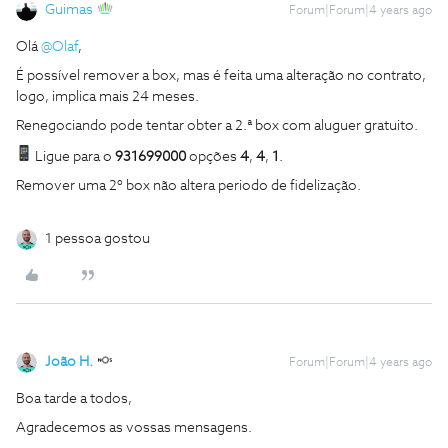
Guimas
Forum|Forum|4 years ago
Olá
@Olaf
,
É possível remover a box, mas é feita uma alteração no contrato,
logo, implica mais 24 meses.
Renegociando pode tentar obter a 2.ª box com aluguer gratuito.
Ligue para o
931699000
opções
4
,
4
,
1
.
Remover uma 2º box não altera periodo de fidelização.
1 pessoa gostou
João H.
Forum|Forum|4 years ago
Boa tarde a todos,
Agradecemos as vossas mensagens.