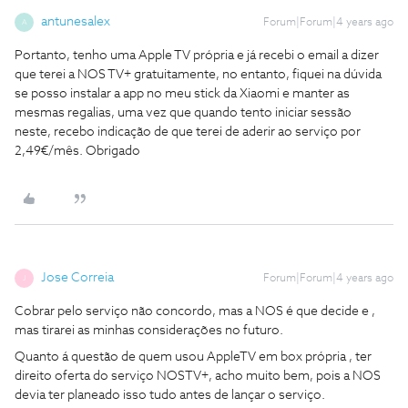
antunesalex
Forum|Forum|4 years ago
A
Portanto, tenho uma Apple TV própria e já recebi o email a dizer
que terei a NOS TV+ gratuitamente, no entanto, fiquei na dúvida
se posso instalar a app no meu stick da Xiaomi e manter as
mesmas regalias, uma vez que quando tento iniciar sessão
neste, recebo indicação de que terei de aderir ao serviço por
2,49€/mês. Obrigado
Jose Correia
Forum|Forum|4 years ago
J
Cobrar pelo serviço não concordo, mas a NOS é que decide e ,
mas tirarei as minhas considerações no futuro.
Quanto á questão de quem usou AppleTV em box própria , ter
direito oferta do serviço NOSTV+, acho muito bem, pois a NOS
devia ter planeado isso tudo antes de lançar o serviço.