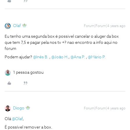
Olaf
Forum|Forum|4 years ago
Eu tenho uma segunda box é possivel cancelar o aluger da box
que tem 7,5 e pagar pela nos tv +? nao encontro a info aqui no
forum
Podem ajudar?
@Inês B.
,
@João H.
,
@Ana P.
,
@Mário P.
1 pessoa gostou
Diogo
Forum|Forum|4 years ago
Olá
@Olaf
,
É possível remover a box.