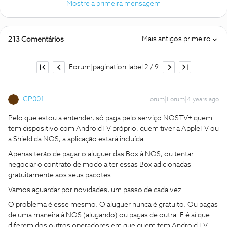
Mostre a primeira mensagem
Mais antigos primeiro
213 Comentários
Forum|pagination.label 2 / 9
CP001
Forum|Forum|4 years ago
Pelo que estou a entender, só paga pelo serviço NOSTV+ quem
tem dispositivo com AndroidTV próprio, quem tiver a AppleTV ou
a Shield da NOS, a aplicação estará incluída.
Apenas terão de pagar o aluguer das Box à NOS, ou tentar
negociar o contrato de modo a ter essas Box adicionadas
gratuitamente aos seus pacotes.
Vamos aguardar por novidades, um passo de cada vez.
O problema é esse mesmo. O aluguer nunca é gratuito. Ou pagas
de uma maneira à NOS (alugando) ou pagas de outra. E é aí que
diferem dos outros operadores em que quem tem Android TV