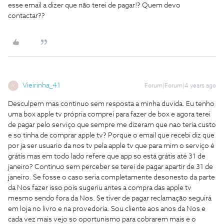
esse email a dizer que não terei de pagar!? Quem devo
contactar??
Vieirinha_41
Forum|Forum|4 years ago
V
Desculpem mas continuo sem resposta a minha duvida. Eu tenho
uma box apple tv própria comprei para fazer de box e agora terei
de pagar pelo serviço que sempre me dizeram que nao teria custo
e so tinha de comprar apple tv? Porque o email que recebi diz que
por ja ser usuario da nos tv pela apple tv que para mim o serviço é
grátis mas em todo lado refere que app so está grátis até 31 de
janeiro? Continuo sem perceber se terei de pagar apartir de 31 de
janeiro. Se fosse o caso seria completamente desonesto da parte
da Nos fazer isso pois sugeriu antes a compra das apple tv
mesmo sendo fora da Nos. Se tiver de pagar reclamação seguirá
em loja no livro e na provedoria. Sou cliente aos anos da Nos e
cada vez mais vejo so oportunismo para cobrarem mais e o