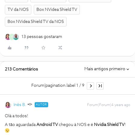
TV da NOS
Box NVidea Shield TV
Box NVidea Shield TV da NOS
13 pessoas gostaram
M
Mais antigos primeiro
213 Comentários
Forum|pagination.label 1 / 9
Inês B.
AUTOR
Forum|Forum|4 years ago
Olá a todos!
A tão aguardada
Android TV
chegou à NOS e é
Nvidia Shield TV
!