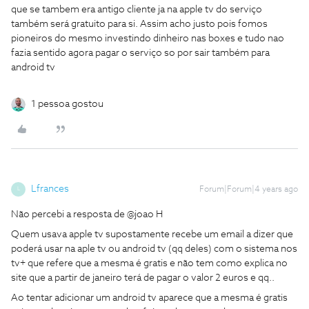
que se tambem era antigo cliente ja na apple tv do serviço
também será gratuito para si. Assim acho justo pois fomos
pioneiros do mesmo investindo dinheiro nas boxes e tudo nao
fazia sentido agora pagar o serviço so por sair também para
android tv
1 pessoa gostou
Lfrances
Forum|Forum|4 years ago
L
Não percebi a resposta de @joao H
Quem usava apple tv supostamente recebe um email a dizer que
poderá usar na aple tv ou android tv (qq deles) com o sistema nos
tv+ que refere que a mesma é gratis e não tem como explica no
site que a partir de janeiro terá de pagar o valor 2 euros e qq..
Ao tentar adicionar um android tv aparece que a mesma é gratis