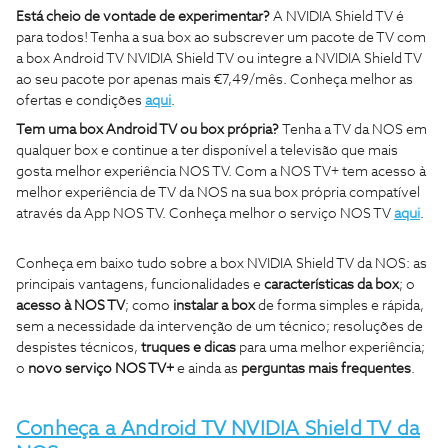
Está cheio de vontade de experimentar?
A NVIDIA Shield TV é
para todos! Tenha a sua box ao subscrever um pacote de TV com
a box Android TV NVIDIA Shield TV ou integre a NVIDIA Shield TV
ao seu pacote por apenas mais €7,49/mês. Conheça melhor as
ofertas e condições
aqui
.
Tem uma box Android TV ou box própria?
Tenha a TV da NOS em
qualquer box e continue a ter disponível a televisão que mais
gosta melhor experiência NOS TV.
Com a NOS TV+ tem acesso à
melhor experiência de TV da NOS na sua box própria compatível
através da App NOS TV. Conheça melhor o serviço NOS TV
aqui
.
Conheça em baixo tudo sobre a box NVIDIA Shield TV da NOS: as
principais vantagens, funcionalidades e
características da box
; o
acesso à NOS TV
; como
instalar a box
de forma simples e rápida,
sem a necessidade da intervenção de um técnico; resoluções de
despistes técnicos,
truques e dicas
para uma melhor experiência;
o
novo serviço NOS TV+
e ainda as
perguntas mais frequentes
.
Conheça a Android TV NVIDIA Shield TV da