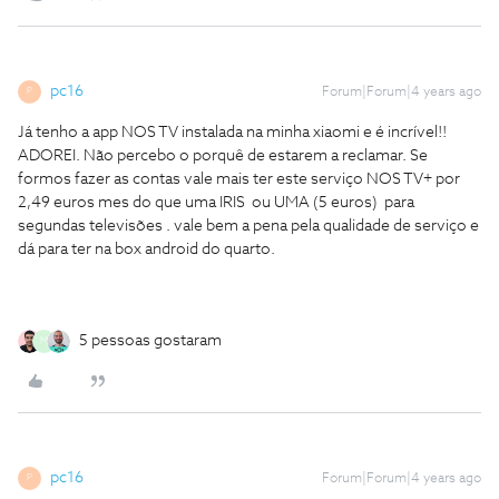
pc16
Forum|Forum|4 years ago
P
Já tenho a app NOS TV instalada na minha xiaomi e é incrível!!
ADOREI. Não percebo o porquê de estarem a reclamar. Se
formos fazer as contas vale mais ter este serviço NOS TV+ por
2,49 euros mes do que uma IRIS ou UMA (5 euros) para
segundas televisões . vale bem a pena pela qualidade de serviço e
dá para ter na box android do quarto.
5 pessoas gostaram
M
pc16
Forum|Forum|4 years ago
P