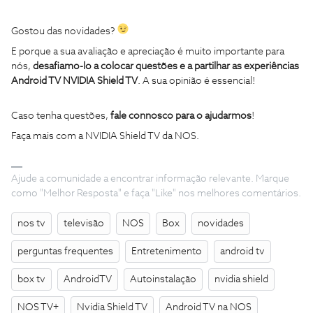
Gostou das novidades?
E porque a sua avaliação e apreciação é muito importante para
nós,
desafiamo-lo a colocar questões e a partilhar as experiências
Android TV NVIDIA Shield TV
. A sua opinião é essencial!
Caso tenha questões,
fale connosco para o ajudarmos
!
Faça mais com a NVIDIA Shield TV da NOS.
Ajude a comunidade a encontrar informação relevante. Marque
como "Melhor Resposta" e faça "Like" nos melhores comentários.
nos tv
televisão
NOS
Box
novidades
perguntas frequentes
Entretenimento
android tv
box tv
AndroidTV
Autoinstalação
nvidia shield
NOS TV+
Nvidia Shield TV
Android TV na NOS