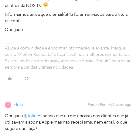
usufruir da NOS TV.
Informamos ainda que o email/SMS foram enviados para o titular
de conta.
Obrigado
Ajude a comunidade a encontrar informação relevante. Marque
como "Melhor Resposta" e faça "Like" nos melhores comentários.
Siga os perfis da moderação, através da opção "Seguir", para estar
sempre a par das ultimas novidades.
Floki
Forum|Forum|4 years ago
F
Obrigado
@João H.
sendo que eu me encaixo nos clientes que já
utilizavam a app na Apple mas não recebi sms, nem email, o que
sugere que faça?