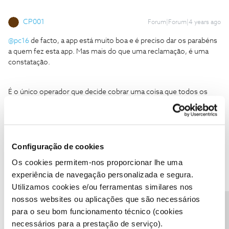
CP001
Forum|Forum|4 years ago
@pc16
de facto, a app está muito boa e é preciso dar os parabéns
a quem fez esta app. Mas mais do que uma reclamação, é uma
constatação.
É o único operador que decide cobrar uma coisa que todos os
outros oferecem.
5 pessoas gostaram
M
Configuração de cookies
Os cookies permitem-nos proporcionar lhe uma
experiência de navegação personalizada e segura.
Utilizamos cookies e/ou ferramentas similares nos
jose_pinto1979
Forum|Forum|4 years ago
J
nossos websites ou aplicações que são necessários
para o seu bom funcionamento técnico (cookies
Boa noite gostaria de saber se o serviço e pago para toda gente?
É que recebi um email da nos a dizer que por usar apple tv que nao
necessários para a prestação de serviço).