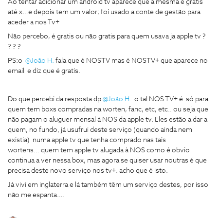
Ao tentar adicionar um android tv aparece que a mesma é gratis
até x…e depois tem um valor; foi usado a conte de gestão para
aceder a nos Tv+
Não percebo, é gratis ou não gratis para quem usava ja apple tv ?
? ? ?
PS:o
@João H.
fala que é NOSTV mas é NOSTV+ que aparece no
email e diz que é gratis.
Do que percebi da resposta dp
@João H.
o tal NOS TV+ é só para
quem tem boxs compradas na worten, fanc, etc, etc.. ou seja que
não pagam o aluguer mensal à NOS da apple tv. Eles estão a dar a
quem, no fundo, já usufrui deste serviço (quando ainda nem
existia) numa apple tv que tenha comprado nas tais
wortens… quem tem apple tv alugada à NOS como é obvio
continua a ver nessa box, mas agora se quiser usar noutras é que
precisa deste novo serviço nos tv+. acho que é isto.
Já vivi em inglaterra e lá também têm um serviço destes, por isso
não me espanta….