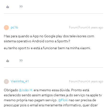
pc16
Forum|Forum|4 years ago
P
Mas para quando a App no Google play dos televisores com
sistema operativo Android como a Sporttv?
eu tenho sport tv e está a funcionar bem na minha xiaomi.
Vieirinha_41
Forum|Forum|4 years ago
V
Obrigado
@João H.
era mesmo essa dúvida. Pronto está
esclarecido sendo assim antigos clientes ja do serviço na apple tv
mesmo própria nao pagam serviço.
@Floki
nao ser precisa de
preocupar pois o email era meramente informativo, quer dizer