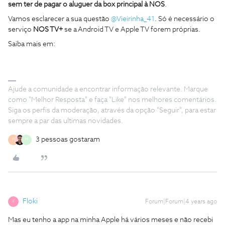
sem ter de pagar o aluguer da box principal à NOS
.
Vamos esclarecer a sua questão
@Vieirinha_41
. Só é necessário o
serviço
NOS TV+
se a Android TV e Apple TV forem próprias.
Saiba mais em:
Ajude a comunidade a encontrar informação relevante. Marque
como "Melhor Resposta" e faça "Like" nos melhores comentários.
Siga os perfis da moderação, através da opção "Seguir", para estar
sempre a par das ultimas novidades.
3 pessoas gostaram
P
M
Floki
Forum|Forum|4 years ago
F
Mas eu tenho a app na minha Apple há vários meses e não recebi