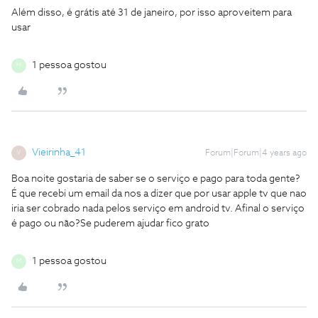
Além disso, é grátis até 31 de janeiro, por isso aproveitem para
usar
1 pessoa gostou
M
Vieirinha_41
Forum|Forum|4 years ago
V
Boa noite gostaria de saber se o serviço e pago para toda gente?
É que recebi um email da nos a dizer que por usar apple tv que nao
iria ser cobrado nada pelos serviço em android tv. Afinal o serviço
é pago ou não?Se puderem ajudar fico grato
1 pessoa gostou
M