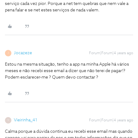
serviço cada vez pior. Porque a net tem quebras que nem vale a
pena falar e se net estes serviços de nada valem.
Jocazeze
Forum|Forum|4 years ago
J
Estou na mesma situação, tenho a app na minha Apple há vários
meses e não recebi esse email a dizer que não terei de pagar!?
Podem esclarecer-me ? Quem devo contactar ?
Vieirinha_41
Forum|Forum|4 years ago
V
Calma porque a dúvida continua eu recebi esse email mas quando
carrego vai para pagina da nos e em todas informações diz que so