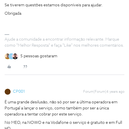
Se tiverem questões estamos disponíveis para ajudar.
Obrigada
Ajude a comunidade a encontrar informação relevante. Marque
como "Melhor Resposta" e faça "Like" nos melhores comentários.
5 pessoas gostaram
H
CP001
Forum|Forum|4 years ago
É uma grande desilusão, não só por ser a última operadora em
Portugal a lançar o serviço, como também por ser a única
operadora a tentar cobrar por este serviço.
No MEO, na NOWO e na Vodafone o serviço é gratuito e em Full
HD.