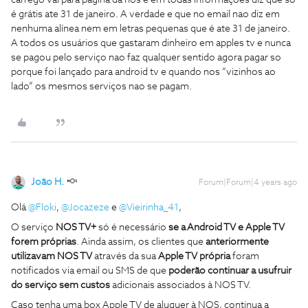
é grátis ate 31 de janeiro. A verdade e que no email nao diz em
nenhuma alínea nem em letras pequenas que é ate 31 de janeiro.
A todos os usuários que gastaram dinheiro em apples tv e nunca
se pagou pelo serviço nao faz qualquer sentido agora pagar so
porque foi lançado para android tv e quando nos “vizinhos ao
lado” os mesmos serviços nao se pagam.
João H.
Forum|Forum|4 years ago
Olá
@Floki
,
@Jocazeze
e
@Vieirinha_41
,
O serviço
NOS TV+
só é necessário
se a Android TV e Apple TV
forem próprias
. Ainda assim, os clientes que
anteriormente
utilizavam NOS TV
através da sua
Apple TV própria
foram
notificados via email ou SMS de que
poderão continuar a usufruir
do serviço sem custos
adicionais associados à NOS TV.
Caso tenha uma box Apple TV de aluguer à NOS, continua a