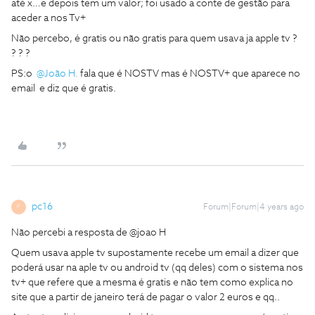
até x…e depois tem um valor; foi usado a conte de gestão para
aceder a nos Tv+
Não percebo, é gratis ou não gratis para quem usava ja apple tv ?
? ? ?
PS:o
@João H.
fala que é NOSTV mas é NOSTV+ que aparece no
email e diz que é gratis.
pc16
Forum|Forum|4 years ago
P
Não percebi a resposta de @joao H
Quem usava apple tv supostamente recebe um email a dizer que
poderá usar na aple tv ou android tv (qq deles) com o sistema nos
tv+ que refere que a mesma é gratis e não tem como explica no
site que a partir de janeiro terá de pagar o valor 2 euros e qq..