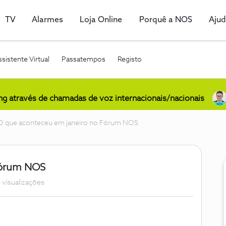
TV
Alarmes
Loja Online
Porquê a NOS
Aju
sistente Virtual
Passatempos
Registo
ing através de chamadas de voz internacionais/nacionais
O que aconteceu em janeiro no Fórum NOS
Fórum NOS
 visualizações