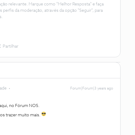
ação relevante. Marque como "Melhor Resposta" e faça
s perfis da moderação, através da opção "Seguir", para
s.
Partilhar
dade
Forum|Forum|3 years ago
 aqui, no Fórum NOS.
s trazer muito mais.