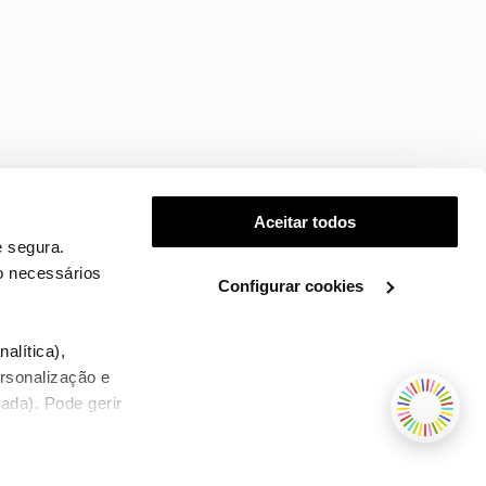
Aceitar todos
 segura.
o necessários
Configurar cookies
.
alítica),
ersonalização e
ada). Pode gerir
TERMOS E CONDIÇÕES
WHOLESALE