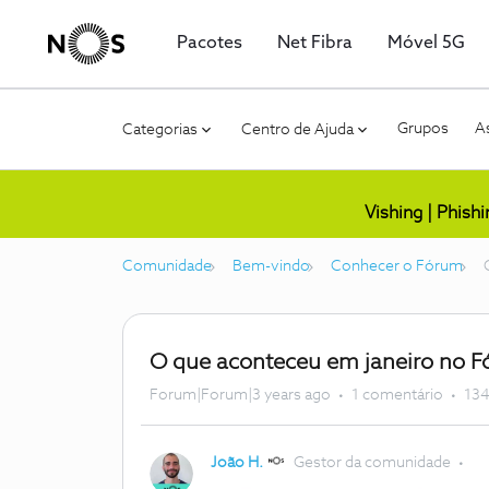
Pacotes
Net Fibra
Móvel 5G
Grupos
As
Categorias
Centro de Ajuda
Vishing | Phish
Comunidade
Bem-vindo
Conhecer o Fórum
O que aconteceu em janeiro no 
Forum|Forum|3 years ago
1 comentário
134
João H.
Gestor da comunidade