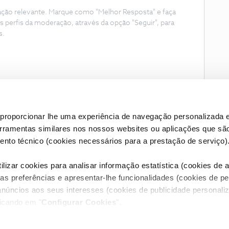
ação relevante. Marque como "Melhor Resposta" e faça
s perfis da moderação, através da opção "Seguir", para
s.
proporcionar lhe uma experiência de navegação personalizada e
erramentas similares nos nossos websites ou aplicações que sã
nto técnico (cookies necessários para a prestação de serviço)
lizar cookies para analisar informação estatística (cookies de an
as preferências e apresentar-lhe funcionalidades (cookies de p
Condições do Fórum NOS
Accessibility statement
anúncios aos seus interesses (cookies de publicidade personaliz
licando em "
Configurar Cookies
".
RIVACIDADE
CONFIGURAR COOKIES
QUALIDADE DE SERVIÇO