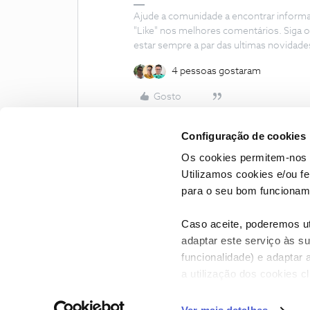
Ajude a comunidade a encontrar inform
"Like" nos melhores comentários. Siga o
estar sempre a par das ultimas novidade
4 pessoas gostaram
Gosto
Configuração de cookies
Os cookies permitem-nos 
Utilizamos cookies e/ou f
para o seu bom funcioname
Caso aceite, poderemos uti
adaptar este serviço às su
funcionalidade) e adaptar 
a utilização dos cookies c
CONTACTOS
POLÍTICA DE P