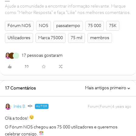
Ajude a comunidade a encontrar informação relevante. Marque
como "Melhor Resposta" e faça "Like" nos melhores comentários.
Fórum NOS
NOS
passatempo
75 000
75K
Utilizadores
Marca 75000
75 mil
membros
17 pessoas gostaram
M
Mais antigos primeiro
17 Comentários
Inês B.
AUTOR
Forum|Forum|4 years ago
Olá a todos!
O Fórum NOS chegou aos 75 000 utilizadores e queremos
celebrar consigo.