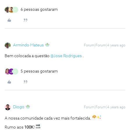
6 pessoas gostaram
M
Armindo Mateus
Forum|Forum|4 years ago
Bem colocada a questão
@Jose Rodrigues
.
5 pessoas gostaram
M
Diogo
Forum|Forum|4 years ago
A nossa comunidade cada vez mais fortalecida.
Rumo aos
100K
!