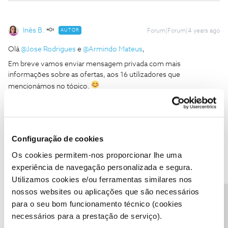
Inês B.
AUTOR
Forum|Forum|4 years ago
Olá
@Jose Rodrigues
e
@Armindo Mateus
,
Em breve vamos enviar mensagem privada com mais
informações sobre as ofertas, aos 16 utilizadores que
mencionámos no tópico.
Fiquem atentos!
Obrigada pela vossa participação no Fórum NOS
Configuração de cookies
Ajude a comunidade a encontrar informação relevante. Marque
Os cookies permitem-nos proporcionar lhe uma
como "Melhor Resposta" e faça "Like" nos melhores comentários.
experiência de navegação personalizada e segura.
7 pessoas gostaram
Utilizamos cookies e/ou ferramentas similares nos
M
nossos websites ou aplicações que são necessários
Precisa de ajuda?
para o seu bom funcionamento técnico (cookies
necessários para a prestação de serviço).