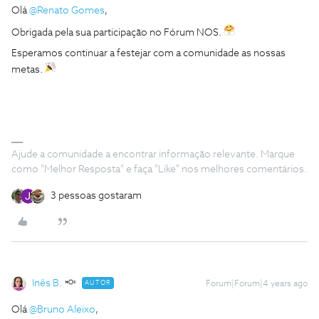
Olá
@Renato Gomes
,
Obrigada pela sua participação no Fórum NOS.
Esperamos continuar a festejar com a comunidade as nossas
metas.
Ajude a comunidade a encontrar informação relevante. Marque
como "Melhor Resposta" e faça "Like" nos melhores comentários.
3 pessoas gostaram
Inês B.
AUTOR
Forum|Forum|4 years ago
Olá
@Bruno Aleixo
,