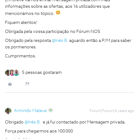
Em breve vamos enviar mensagem privada com mais
informações sobre as ofertas, aos 16 utilizadores que
mencionámos no tópico.
Fiquem atentos!
Obrigada pela vossa participação no Fórum NOS
Obrigado pela resposta
@Inês B.
aguardo então a P/M para saber
os pormenores.
Cumprimentos.
5 pessoas gostaram
Armindo Mateus
Forum|Forum|4 years ago
Obrigado
@Inês B.
e já fui contactado por Mensagem privada.
Força para chegarmos aos 100.000