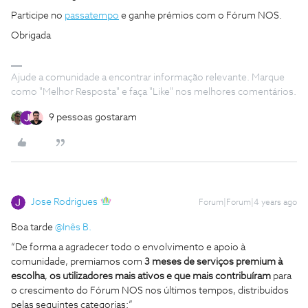
Participe no
passatempo
e ganhe prémios com o Fórum NOS.
Obrigada
Ajude a comunidade a encontrar informação relevante. Marque
como "Melhor Resposta" e faça "Like" nos melhores comentários.
9 pessoas gostaram
Jose Rodrigues
Forum|Forum|4 years ago
Boa tarde
@Inês B.
“De forma a agradecer todo o envolvimento e apoio à
comunidade, premiamos com
3 meses de serviços premium à
escolha
,
os
utilizadores mais ativos e que mais contribuíram
para
o crescimento do Fórum NOS nos últimos tempos, distribuídos
pelas seguintes categorias:”