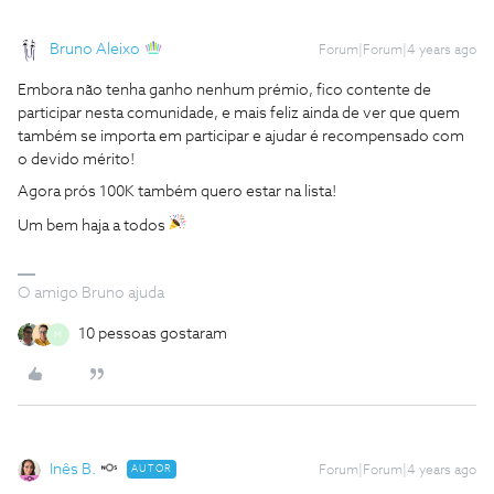
Bruno Aleixo
Forum|Forum|4 years ago
Embora não tenha ganho nenhum prémio, fico contente de
participar nesta comunidade, e mais feliz ainda de ver que quem
também se importa em participar e ajudar é recompensado com
o devido mérito!
Agora prós 100K também quero estar na lista!
Um bem haja a todos
O amigo Bruno ajuda
10 pessoas gostaram
M
Inês B.
AUTOR
Forum|Forum|4 years ago