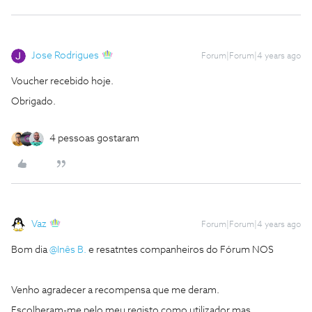
Jose Rodrigues
Forum|Forum|4 years ago
Voucher recebido hoje.
Obrigado.
4 pessoas gostaram
Vaz
Forum|Forum|4 years ago
Bom dia
@Inês B.
e resatntes companheiros do Fórum NOS
Venho agradecer a recompensa que me deram.
Escolheram-me pelo meu registo como utilizador mas