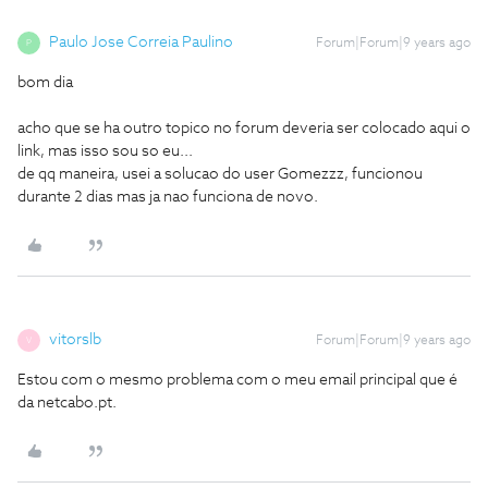
Paulo Jose Correia Paulino
Forum|Forum|9 years ago
P
bom dia
acho que se ha outro topico no forum deveria ser colocado aqui o
link, mas isso sou so eu...
de qq maneira, usei a solucao do user Gomezzz, funcionou
durante 2 dias mas ja nao funciona de novo.
vitorslb
Forum|Forum|9 years ago
V
Estou com o mesmo problema com o meu email principal que é
da netcabo.pt.