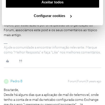
(cookies de publicidade personalizada). Pode gerir a
Aceitar todos
utilização dos cookies clicando em "
Configurar
Ana M.
Cookies
".
Forum|Forum|9 years ago
Configurar cookies
Olá a todos, este tema já se encontra a ser discutido noutro
tópico, por essa razão e por uma questão de organização do
Fórum, associámos este post e os seus comentários ao tópico
mais antigo.
Ajude a comunidade a encontrar informação relevante. Marque
como "Melhor Resposta" e faça "Like" nos melhores comentários.
Pedro B
Forum|Forum|9 years ago
P
Boa tarde,
Desde há alguns dias que a aplicação de mail do telemovel, onde
tenho a conta de e-mail da netcabo configurada como Exchange
me da o erro "username ou password incorrecta"... Já