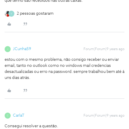
que tenho são recebidos nas outras caixas.
2 pessoas gostaram
V
JCunha59
Forum|Forum|9 years ago
J
estou com o mesmo problema, não consigo receber ou enviar
email, tanto no outlook como no windows mail credencias
desactualizadas ou erro na password. sempre trabalhou bem até á
uns dias atrás.
CarlaT
Forum|Forum|9 years ago
C
Consegui resolver a questão.