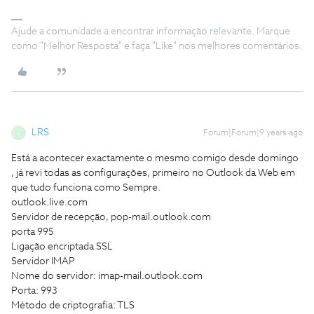
Ajude a comunidade a encontrar informação relevante. Marque
como "Melhor Resposta" e faça "Like" nos melhores comentários.
LRS
Forum|Forum|9 years ago
L
Está a acontecer exactamente o mesmo comigo desde domingo
, já revi todas as configurações, primeiro no Outlook da Web em
que tudo funciona como Sempre.
outlook.live.com
Servidor de recepção, pop-mail.outlook.com
porta 995
Ligação encriptada SSL
Servidor IMAP
Nome do servidor: imap-mail.outlook.com
Porta: 993
Método de criptografia: TLS