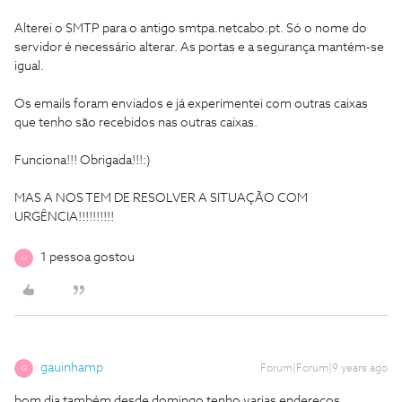
Alterei o SMTP para o antigo smtpa.netcabo.pt. Só o nome do
servidor é necessário alterar. As portas e a segurança mantém-se
igual.
Os emails foram enviados e já experimentei com outras caixas
que tenho são recebidos nas outras caixas.
Funciona!!! Obrigada!!!:)
MAS A NOS TEM DE RESOLVER A SITUAÇÃO COM
URGÊNCIA!!!!!!!!!!
1 pessoa gostou
G
gauinhamp
Forum|Forum|9 years ago
G
bom dia também desde domingo tenho varias endereços