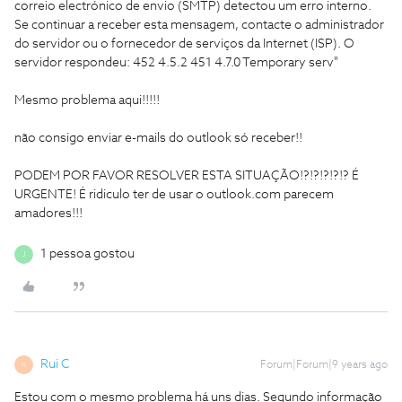
correio electrónico de envio (SMTP) detectou um erro interno.
Se continuar a receber esta mensagem, contacte o administrador
do servidor ou o fornecedor de serviços da Internet (ISP). O
servidor respondeu: 452 4.5.2 451 4.7.0 Temporary serv"
Mesmo problema aqui!!!!!
não consigo enviar e-mails do outlook só receber!!
PODEM POR FAVOR RESOLVER ESTA SITUAÇÃO!?!?!?!?!? É
URGENTE! É ridiculo ter de usar o outlook.com parecem
amadores!!!
1 pessoa gostou
J
Rui C
Forum|Forum|9 years ago
R
Estou com o mesmo problema há uns dias. Segundo informação