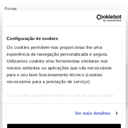
Portas:
POP3: 110
SMTP: 25
Configuração de cookies
Os cookies permitem-nos proporcionar lhe uma
experiência de navegação personalizada e segura.
J M F
Forum|Forum|9 years ago
J
Utilizamos cookies e/ou ferramentas similares nos
nossos websites ou aplicações que são necessários
Agradeço mas não funcionana aliás era como tinha configurado
Precisa de ajuda?
para o seu bom funcionamento técnico (cookies
quando deixou de funcionar.
Já li que é geral e só estará a funcionar daqui a uma semana.
necessários para a prestação de serviço).
Embora no contacto feito por mim para a NOS nada me
informaram disso
Caso aceite, poderemos utilizar cookies para analisar
O que foi dito e que era um problema informatco e que a NOS
informação estatística (cookies de analítica), adaptar
nada tinha a ver com isso...........
este serviço às suas preferências e apresentar-lhe
Ver mais detalhes
funcionalidades (cookies de personalização e
funcionalidade) e adaptar anúncios aos seus interesses