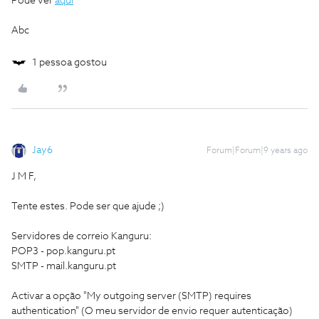
Pode ver
aqui
Abc
1 pessoa gostou
Jay6
Forum|Forum|9 years ago
J M F,
Tente estes. Pode ser que ajude ;)
Servidores de correio Kanguru:
POP3 - pop.kanguru.pt
SMTP - mail.kanguru.pt
Activar a opção "My outgoing server (SMTP) requires
authentication" (O meu servidor de envio requer autenticação)