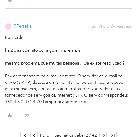
PFerreira
Forum|Forum|9 years ago
P
Boa tarde
há 2 dias que não consigo enviar emails
mesmo problema que muitas pessoas ....Já existe resolução ?
Enviar mensagem de e-mail de teste: O servidor de e-mail de
envio (SMTP) detetou um erro interno. Se continuar a receber
esta mensagem, contacte o administrador do servidor ou o
fornecedor de serviços da Internet (ISP). O servidor respondeu:
452 4.5.2 451 4.7.0 Temporary server error.
Forum|pagination.label 2 / 42