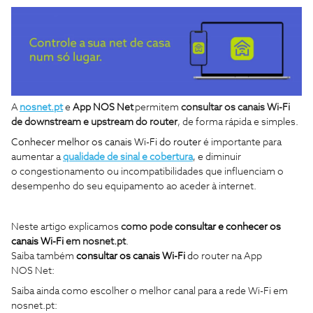
A
nosnet.pt
e
App NOS
Net
permitem
consultar os canais Wi-Fi
de downstream e upstream do router
, de forma rápida e simples.
Conhecer melhor os canais Wi-Fi do router
é importante para
aumentar a
qualidade de sinal e cobertura
, e diminuir
o congestionamento ou incompatibilidades que influenciam o
desempenho do seu equipamento ao aceder à internet.
Neste artigo explicamos
como pode
consultar e conhecer os
canais Wi-Fi
em nosnet.pt
.
Saiba também
consultar os canais Wi-Fi
d
o router na App
NOS Net:
Saiba ainda como escolher o melhor canal para a rede Wi-Fi em
nosnet.pt: