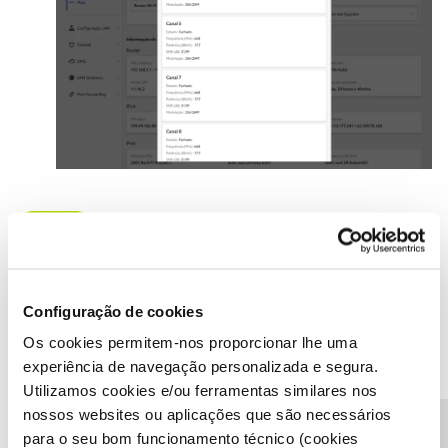
Beneficie de todas as vantagens associadas à
gestão do serviço de internet
em nos
nosnet.pt
ou na
App NOS Net
, disponível
através do
Google Play
e da
App Store
.
Configuração de cookies
Saiba tudo sobre a App NOS Net e as funcionalidades
em:
Os cookies permitem-nos proporcionar lhe uma
experiência de navegação personalizada e segura.
​Caso tenha alguma dificuldade em consultar canais Wi-Fi no
Utilizamos cookies e/ou ferramentas similares nos
router, partilhe connosco. Nós ajudamos!
nossos websites ou aplicações que são necessários
para o seu bom funcionamento técnico (cookies