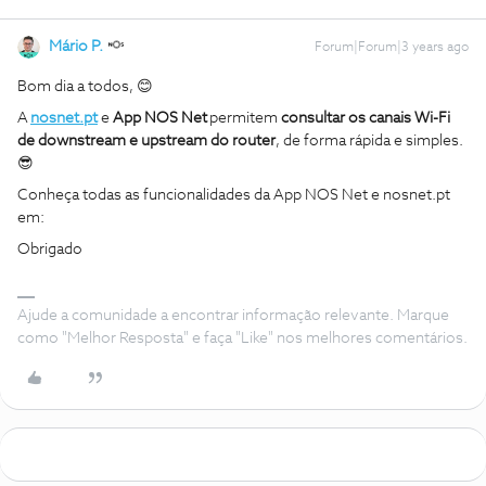
Mário P.
Forum|Forum|3 years ago
Bom dia a todos, 😊
A
nosnet.pt
e
App NOS
Net
permitem
consultar os canais Wi-Fi
de downstream e upstream do router
, de forma rápida e simples.
😎
Conheça todas as funcionalidades da App NOS Net e nosnet.pt
em:
Obrigado
Ajude a comunidade a encontrar informação relevante. Marque
como "Melhor Resposta" e faça "Like" nos melhores comentários.