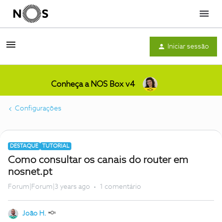
Menu
Iniciar sessão
Conheça a NOS Box v4
Configurações
DESTAQUE
TUTORIAL
Como consultar os canais do router em
nosnet.pt
Forum|Forum|3 years ago
1 comentário
João H.