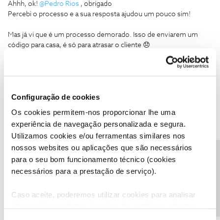
Ahhh, ok!
@Pedro Rios
, obrigado
Percebi o processo e a sua resposta ajudou um pouco sim!
Mas já vi que é um processo demorado. Isso de enviarem um
código para casa, é só para atrasar o cliente 😞
Não pretendo perder muito tempo, nem posso.
Tenho 20 anos como cliente, e preferia manter-me, mas se não
me responderem ao email que enviei como resposta à proposta
que recebi, não vejo pq deva alimentar contactos infindaveis,
Configuração de cookies
renociações e etc, que eventualmente me podem fazer perder
outras propostas.
Os cookies permitem-nos proporcionar lhe uma
Obrigado
experiência de navegação personalizada e segura.
Utilizamos cookies e/ou ferramentas similares nos
Acho que vou imprimir o formulário de denúncia e se não receber
nossos websites ou aplicações que são necessários
nenhuma resposta ao meu email em tempo util, serei forçado a
Precisa de ajuda?
para o seu bom funcionamento técnico (cookies
entrega-lo numa loja própria da NOS.
Parece-me ser a forma mais celere.
necessários para a prestação de serviço).
Obrigado e Cumprimentos
Caso aceite, poderemos utilizar cookies para analisar
informação estatística (cookies de analítica), adaptar
este serviço às suas preferências e apresentar-lhe