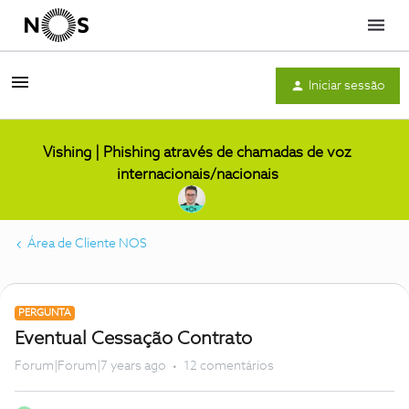
Menu
Iniciar sessão
Vishing | Phishing através de chamadas de voz
internacionais/nacionais
Área de Cliente NOS
PERGUNTA
Eventual Cessação Contrato
Forum|Forum|7 years ago
12 comentários