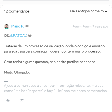
Mais antigos primeiro
12 Comentários
Mário P.
Forum|Forum|7 years ago
Olá
@PATDAV
, 😀
Trata-se de um processo de validação, onde o código é enviado
para sua casa para conseguir, querendo, terminar o processo.
Caso tenha alguma questão, não hesite partilhe connosco.
Muito Obrigado.
Ajude a comunidade a encontrar informação relevante. Marque
como "Melhor Resposta" e faça "Like" nos melhores comentários.