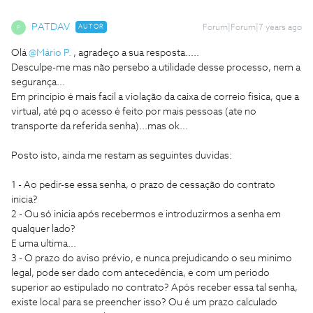
PATDAV
AUTOR
Forum|Forum|7 years ago
P
Olá
@Mário P.
, agradeço a sua resposta.....
Desculpe-me mas não persebo a utilidade desse processo, nem a
segurança...
Em principio é mais facil a violação da caixa de correio fisica, que a
virtual, até pq o acesso é feito por mais pessoas (ate no
transporte da referida senha)...mas ok...
Posto isto, ainda me restam as seguintes duvidas:
1 - Ao pedir-se essa senha, o prazo de cessação do contrato
inicia?
2 - Ou só inicia após recebermos e introduzirmos a senha em
qualquer lado?
E uma ultima...
3 - O prazo do aviso prévio, e nunca prejudicando o seu minimo
legal, pode ser dado com antecedência, e com um periodo
superior ao estipulado no contrato? Após receber essa tal senha,
existe local para se preencher isso? Ou é um prazo calculado