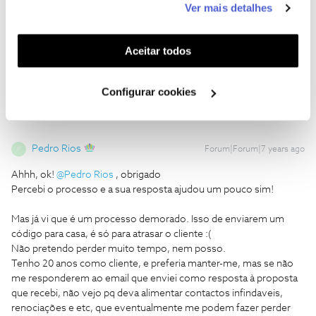
PS: Só me falta saber é....Qual o prazo
médio
, de resposta a um
Ver mais detalhes
funcionalidades (cookies de personalização e
email que enviamos pela Área de cliente?... Para ver se é
funcionalidade) e adaptar anúncios aos seus interesses
compativel com o tempo que tenho
(cookies de publicidade personalizada). Pode gerir a
Aceitar todos
1 pessoa gostou
utilização dos cookies clicando em "
Configurar
P
Cookies
".
Configurar cookies
Pedro Rios
Forum|Forum|7 years ago
P
Ahhh, ok!
@Pedro Rios
, obrigado
Percebi o processo e a sua resposta ajudou um pouco sim!
Mas já vi que é um processo demorado. Isso de enviarem um
código para casa, é só para atrasar o cliente :(
Não pretendo perder muito tempo, nem posso.
Tenho 20 anos como cliente, e preferia manter-me, mas se não
me responderem ao email que enviei como resposta à proposta
que recebi, não vejo pq deva alimentar contactos infindaveis,
renociações e etc, que eventualmente me podem fazer perder