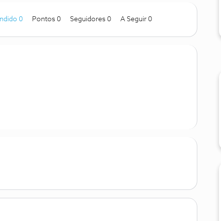
ndido 0
Pontos 0
Seguidores
0
A Seguir
0