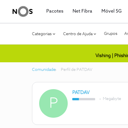
Pacotes
Net Fibra
Móvel 5G
Grupos
As
Categorias
Centro de Ajuda
Vishing | Phish
Comunidade
Perfil de PATDAV
PATDAV
P
Megabyte