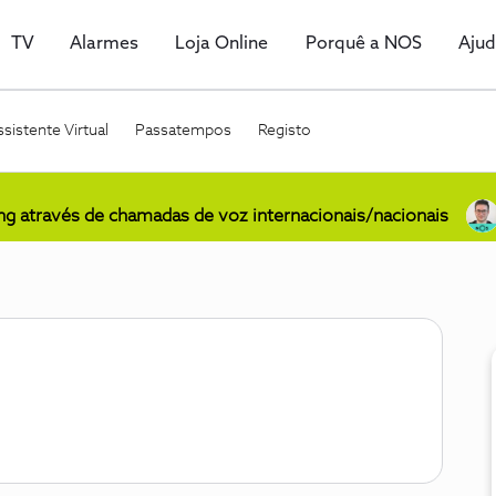
TV
Alarmes
Loja Online
Porquê a NOS
Aju
sistente Virtual
Passatempos
Registo
ing através de chamadas de voz internacionais/nacionais