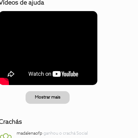
Vídeos de ajuda
Mostrar mais
Crachás
madalenaofp
ganhou o crachá Social