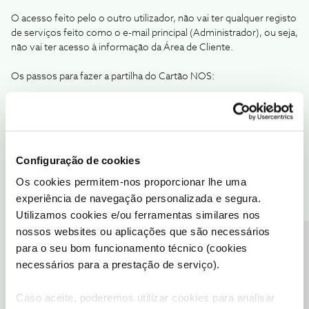
O acesso feito pelo o outro utilizador, não vai ter qualquer registo
de serviços feito como o e-mail principal (Administrador), ou seja,
não vai ter acesso à informação da Área de Cliente.
Os passos para fazer a partilha do Cartão NOS:
Vá à
App Cliente NOS
ou
Área de Cliente
Carregue no menu
“Perfil"
Veja o seu Cartão NOS
Selecione
“Partilhar Cartão NOS"
Configuração de cookies
Escreva o nome e e-mail com quem quer partilhar o cartão
Os cookies permitem-nos proporcionar lhe uma
Depois da partilha do Cartão NOS, utilize o mesmo
experiência de navegação personalizada e segura.
endereço de e-mail para aceder à
App Cinemas NOS. *
Utilizamos cookies e/ou ferramentas similares nos
*O e-mail deve ter um registo inicial (sem serviços associados) na
nossos websites ou aplicações que são necessários
Área de Cliente NOS.
Precisa de ajuda?
para o seu bom funcionamento técnico (cookies
necessários para a prestação de serviço).
Querendo, pode ainda, atribuir a permissão na Área de Cliente
apenas como
"utilizador"
que inibe acesso a algumas das
Caso aceite, poderemos utilizar cookies para analisar
funcionalidades da Área de Cliente NOS, de um acesso