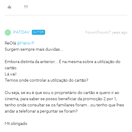
PATDAV
AUTOR
Forum|Forum|7 years ago
P
ReOlá
@Mário P.
Surgem sempre mais duvidas...
Embora distinta da anterior... É na mesma sobre a utilização do
cartão.
Lá vai!
Temos onde controlar a utilização do cartão?
Ou seja, se eu é que sou o proprietário do cartão e quero ir ao
cinema, para saber se posso beneficiar da promoção 2 por 1,
tenho onde consultar se os familiares foram...ou tenho que lhes
andar a telefonar a perguntar se foram?
Mt obrigado