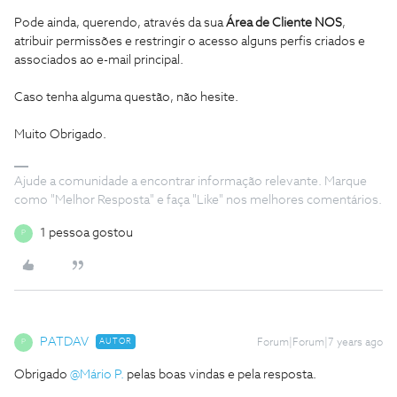
Pode ainda, querendo, através da sua
Área de Cliente NOS
,
atribuir permissões e restringir o acesso alguns perfis criados e
associados ao e-mail principal.
Caso tenha alguma questão, não hesite.
Muito Obrigado.
Ajude a comunidade a encontrar informação relevante. Marque
como "Melhor Resposta" e faça "Like" nos melhores comentários.
1 pessoa gostou
P
PATDAV
AUTOR
Forum|Forum|7 years ago
P
Obrigado
@Mário P.
pelas boas vindas e pela resposta.