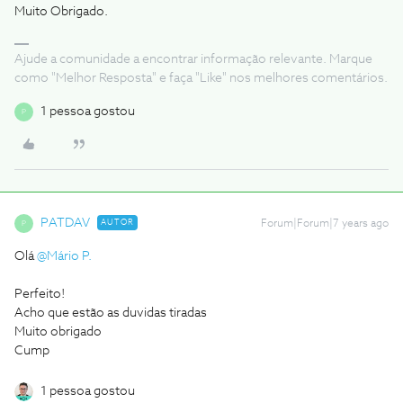
Muito Obrigado.
Ajude a comunidade a encontrar informação relevante. Marque
como "Melhor Resposta" e faça "Like" nos melhores comentários.
1 pessoa gostou
P
PATDAV
AUTOR
Forum|Forum|7 years ago
P
Olá
@Mário P.
Perfeito!
Acho que estão as duvidas tiradas
Muito obrigado
Cump
1 pessoa gostou