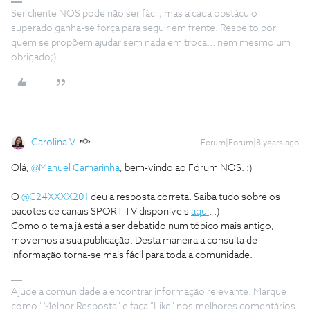
Ser cliente NOS pode não ser fácil, mas a cada obstáculo
superado ganha-se força para seguir em frente. Respeito por
quem se propõem ajudar sem nada em troca... nem mesmo um
obrigado;)
Carolina V.
Forum|Forum|8 years ago
Olá,
@Manuel Camarinha
, bem-vindo ao Fórum NOS. :)
O
@C24XXXX201
deu a resposta correta. Saiba tudo sobre os
pacotes de canais SPORT TV disponíveis
aqui
. :)
Como o tema já está a ser debatido num tópico mais antigo,
movemos a sua publicação. Desta maneira a consulta de
informação torna-se mais fácil para toda a comunidade.
Ajude a comunidade a encontrar informação relevante. Marque
como "Melhor Resposta" e faça "Like" nos melhores comentários.