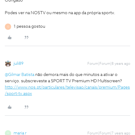
Obrigado
Podes ver na NOSTV ou mesmo na app da própria sportv.
1 pessoa gostou
G
juli89
Forum|Forum|8 years ago
@Gilmar Batista
não demora mais do que minutos a ativar o
serviço. subscreveste a SPORT TV Premium HD Multiscreen?
http://www.nos.pt/particulares/televisao/canais/premium/Pages
/sport-tv.aspx
maria r
Forum|Forum|7 years ago
M