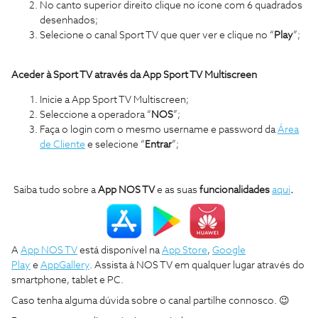
No canto superior direito clique no ícone com 6 quadrados
desenhados;
Selecione o canal Sport TV que quer ver e clique no “
Play
”;
Aceder à Sport TV através da App Sport TV Multiscreen
Inicie a App Sport TV Multiscreen;
Seleccione a operadora “
NOS
”;
Faça o login com o mesmo username e password da
Área
de Cliente
e selecione “
Entrar
”;
Saiba tudo sobre a
App NOS TV
e as suas
funcionalidades
aqui
.
A
App NOS TV
está disponível na
App Store
,
Google
Play
e
AppGallery
. Assista à NOS TV em qualquer lugar através do
smartphone, tablet e PC.
Caso tenha alguma dúvida sobre o canal partilhe connosco. 😉