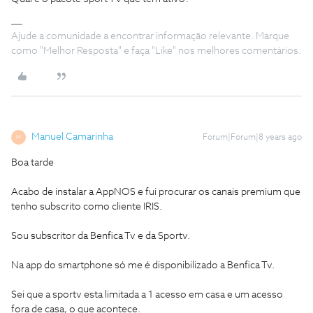
Ajude a comunidade a encontrar informação relevante. Marque
como "Melhor Resposta" e faça "Like" nos melhores comentários.
Manuel Camarinha
Forum|Forum|8 years ago
M
Boa tarde
Acabo de instalar a AppNOS e fui procurar os canais premium que
tenho subscrito como cliente IRIS.
Sou subscritor da Benfica Tv e da Sportv.
Na app do smartphone só me é disponibilizado a Benfica Tv.
Sei que a sportv esta limitada a 1 acesso em casa e um acesso
fora de casa, o que acontece.