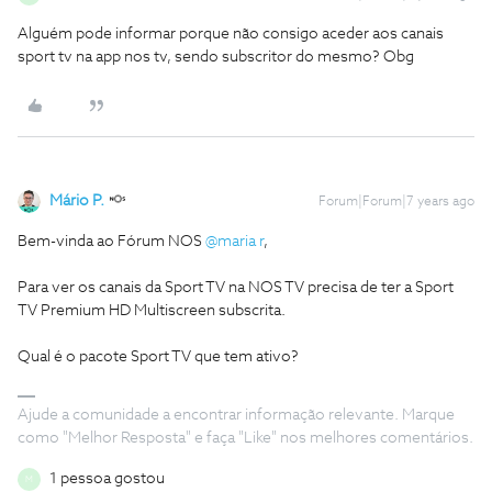
Alguém pode informar porque não consigo aceder aos canais
sport tv na app nos tv, sendo subscritor do mesmo? Obg
Mário P.
Forum|Forum|7 years ago
Bem-vinda ao Fórum NOS
@maria r
,
Para ver os canais da Sport TV na NOS TV precisa de ter a Sport
TV Premium HD Multiscreen subscrita.
Qual é o pacote Sport TV que tem ativo?
Ajude a comunidade a encontrar informação relevante. Marque
como "Melhor Resposta" e faça "Like" nos melhores comentários.
1 pessoa gostou
M