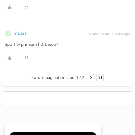
maria r
Forum|Forum|7 years ago
M
Sport tv primium hd. É isso?
Forum|pagination.label 1 / 2