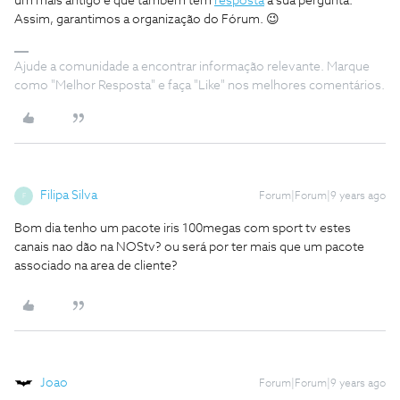
um mais antigo e que também tem
resposta
à sua pergunta.
Assim, garantimos a organização do Fórum. 😉
Ajude a comunidade a encontrar informação relevante. Marque
como "Melhor Resposta" e faça "Like" nos melhores comentários.
Filipa Silva
Forum|Forum|9 years ago
F
Bom dia tenho um pacote iris 100megas com sport tv estes
canais nao dão na NOStv? ou será por ter mais que um pacote
associado na area de cliente?
Joao
Forum|Forum|9 years ago