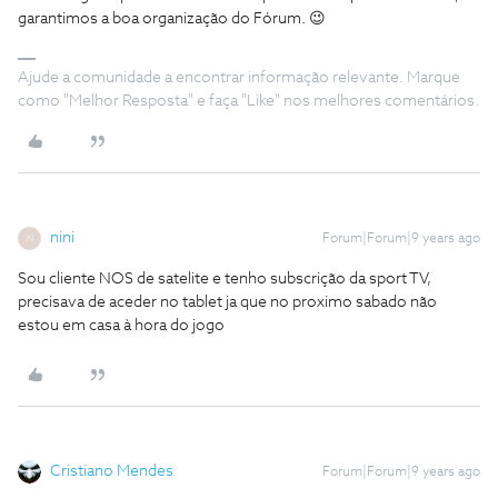
garantimos a boa organização do Fórum. 😉
Ajude a comunidade a encontrar informação relevante. Marque
como "Melhor Resposta" e faça "Like" nos melhores comentários.
nini
Forum|Forum|9 years ago
N
Sou cliente NOS de satelite e tenho subscrição da sport TV,
precisava de aceder no tablet ja que no proximo sabado não
estou em casa à hora do jogo
Cristiano Mendes
Forum|Forum|9 years ago