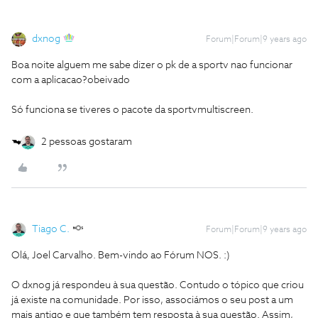
dxnog
Forum|Forum|9 years ago
Boa noite alguem me sabe dizer o pk de a sportv nao funcionar
com a aplicacao?obeivado
Só funciona se tiveres o pacote da sportvmultiscreen.
2 pessoas gostaram
Tiago C.
Forum|Forum|9 years ago
Olá, Joel Carvalho. Bem-vindo ao Fórum NOS. :)
O dxnog já respondeu à sua questão. Contudo o tópico que criou
já existe na comunidade. Por isso, associámos o seu post a um
mais antigo e que também tem resposta à sua questão. Assim,