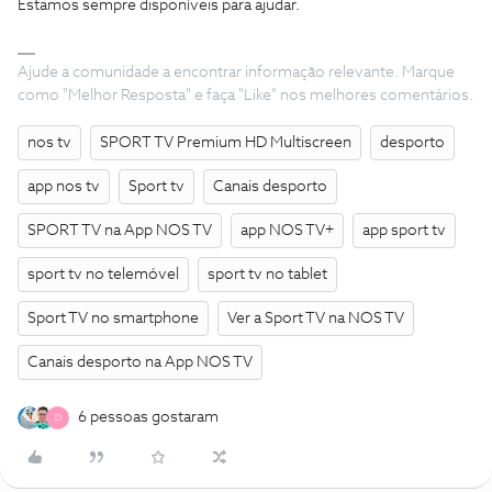
Estamos sempre disponíveis para ajudar.
Ajude a comunidade a encontrar informação relevante. Marque
como "Melhor Resposta" e faça "Like" nos melhores comentários.
nos tv
SPORT TV Premium HD Multiscreen
desporto
app nos tv
Sport tv
Canais desporto
SPORT TV na App NOS TV
app NOS TV+
app sport tv
sport tv no telemóvel
sport tv no tablet
Sport TV no smartphone
Ver a Sport TV na NOS TV
Canais desporto na App NOS TV
6 pessoas gostaram
D