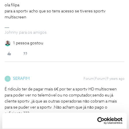
ola filipa
para a sportv acho que so tens acesso se tiveres sportv
multiscreen
Johnny para os amigos
1 pessoa gostou
SERAFIM
Forum|Forum|9 years ago
S
É ridiculo ter de pagar mais 6€ por ter a sportv HD multiscreen
para poder ver no telemóvel ou no computador,sendo eu já
cliente sportv ,já que as outras operadoras não cobram a mais
para se puder ver a sportv .Não acham que já não pago o
suficiente ???
1 pessoa gostou
C