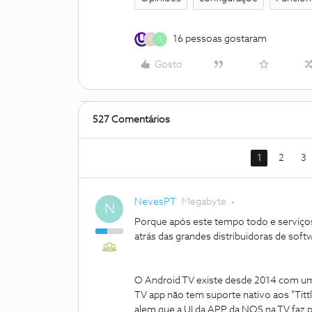
16 pessoas gostaram
C
S
Gosto
527 Comentários
1
2
3
NevesPT
Megabyte
N
Porque após este tempo todo e serviços
atrás das grandes distribuidoras de sof
O Android TV existe desde 2014 com um
TV app não tem suporte nativo aos "Tit
alem que a UI da APP da NOS na TV faz p