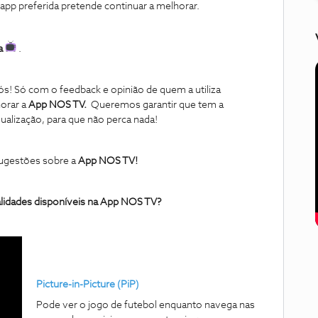
 app preferida pretende continuar a melhorar.
na
.
s! Só com o feedback e opinião de quem a utiliza
orar a
App NOS TV.
Queremos garantir que tem a
ualização, para que não perca nada!
sugestões sobre a
App NOS TV!
alidades disponíveis na App NOS TV?
Picture-in-Picture (PiP)
Pode ver o jogo de futebol enquanto navega nas