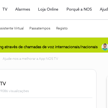
TV
Alarmes
Loja Online
Porquê a NOS
Aju
sistente Virtual
Passatempos
Registo
ing através de chamadas de voz internacionais/nacionais
Ajude-nos a melhorar a App NOS TV
 TV
9086 visualizações