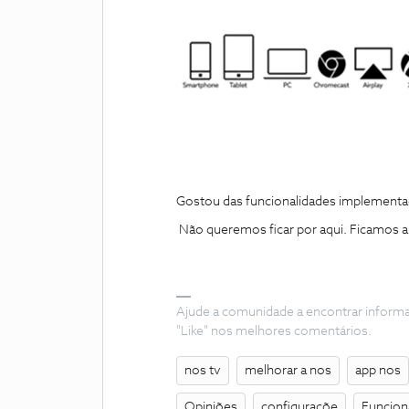
Gostou das funcionalidades implementad
Não queremos ficar por aqui. Ficamos a
Ajude a comunidade a encontrar inform
"Like" nos melhores comentários.
nos tv
melhorar a nos
app nos
Opiniões
configuraçõe
Funcion