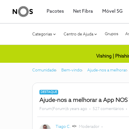
Pacotes
Net Fibra
Móvel 5G
Grupos
As
Categorias
Centro de Ajuda
Vishing | Phish
Comunidade
Bem-vindo
Ajude-nos a melhorar
DESTAQUE
Ajude-nos a melhorar a App NOS
Forum|Forum|6 years ago
527 comentários
Tiago C.
Moderador