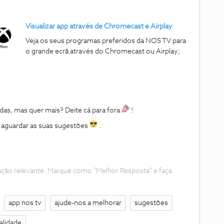
Visualizar app através de Chromecast e Airplay
Veja os seus programas preferidos da NOS TV para
o grande ecrã através do Chromecast ou Airplay;
as, mas quer mais? Deite cá para fora
!
 aguardar as suas sugestões
.
ação relevante. Marque como "Melhor Resposta" e faça
app nos tv
ajude-nos a melhorar
sugestões
alidade