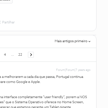
Partilhar
Mais antigos primeiro
4
...
22
Forum|Forum|7 years ago
 a melhorarem a cada dia que passa, Portugal continua
tware como Google e Apple.
a interface completamente "user friendly", porem a NOS
tles" que o Sistema Operativo oferece no Home Screen,
arecer que estamos perante um Tablet gigante...