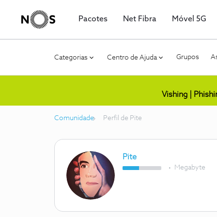
Pacotes
Net Fibra
Móvel 5G
Grupos
As
Categorias
Centro de Ajuda
Vishing | Phish
Comunidade
Perfil de Pite
Pite
Megabyte