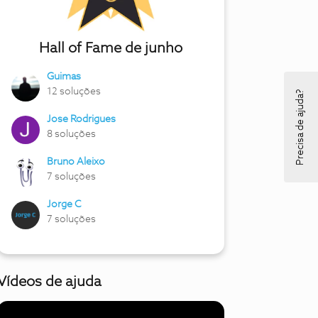
Hall of Fame de junho
Guimas
12 soluções
Precisa de ajuda?
Jose Rodrigues
8 soluções
Bruno Aleixo
7 soluções
Jorge C
7 soluções
Vídeos de ajuda