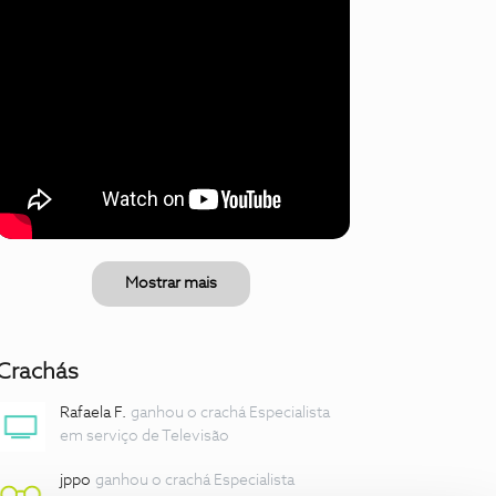
Mostrar mais
Crachás
Rafaela F.
ganhou o crachá Especialista
em serviço de Televisão
jppo
ganhou o crachá Especialista