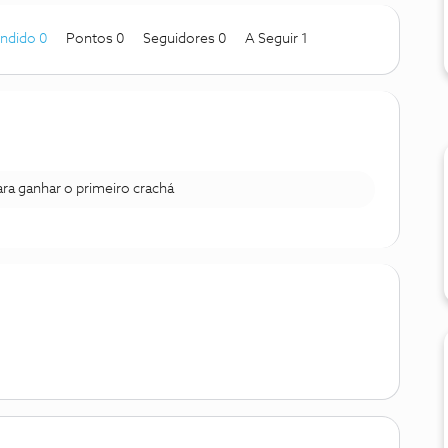
ndido 0
Pontos 0
Seguidores
0
A Seguir
1
para ganhar o primeiro crachá