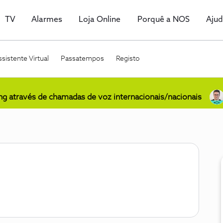
TV
Alarmes
Loja Online
Porquê a NOS
Aju
sistente Virtual
Passatempos
Registo
ing através de chamadas de voz internacionais/nacionais