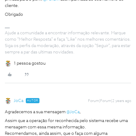
cliente.
Obrigado
Ajude a comunidade a encontrar informação relevante. Marque
como "Melhor Resposta" e faça "Like" nos melhores comentários.
Siga os perfis da moderação, através da opção "Seguir", para estar
sempre a par das ultimas novidades.
1 pessoa gostou
JoCa
AUTOR
Forum|Forum|2 years ago
Agradecemos a sua mensagem
@JoCa
,
Assim que a operação for reconhecida pelo sistema recebe uma
mensagem com essa mesma informação.
Recomendamos, ainda assim, que o faça com alguma