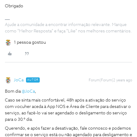
Obrigado
Ajude a comunidade a encontrar informação relevante. Marque
como "Melhor Resposta" e faça "Like" nos melhores comentários.
1 pessoa gostou
JoCa
AUTOR
Forum|Forum|2 years ago
Bom dia
@JoCa
,
Caso se sinta mais confortável, 48h após a ativação do serviço
com vocuher aceda à App NOS e Área de Cliente para desativar o
serviço, ao fazê-lo vai ser agendado o desligamento do serviço
para o 30.º dia.
Querendo, e após fazer a desativação, fale connosco e podemos
confirmar se o serviço está ou não agendado para desligamento e