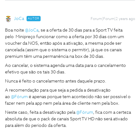
JoCa
AUTOR
Forum|Forum|2 years ago
Boa noite
@JoCa
, se a oferta de 30 dias para a Sport TV feita
pelo Minipreço funcionar como a oferta por 30 dias com um
voucher da NOS, então após a ativação, a mesma pode ser
cancelada (assim que o sistema o permitir), já que os canais
premium têm uma permanência na box de 30 dias.
Ao cancelar, o sistema agenda uma data para o cancelamento
efetivo que são os tais 30 dias.
Nunca é feito o cancelamento antes daquele prazo.
A recomendação para que seja a pedida a desativação
ao
@Fórum
é apenas porque tem acontecido não ser possível o
fazer nem pela app nem pela área de cliente nem pela box.
Neste caso, feita a desativação pela
@Fórum
, fica com a certeza
absoluta de que o pack de canais Sport TV HD não será ativado
para além do periodo da oferta.