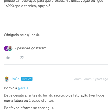
pedido à moderação para que procedam à desativação ou ligue
16990 apoio tecnico, opção 3.
Obrigado pela ajuda 👍
2 pessoas gostaram
JoCa
AUTOR
Forum|Forum|2 years ago
Bom dia
@JoCa
,
Deve desativar antes do fim do seu ciclo de faturação (verifique
numa fatura ou área do cliente).
Por favor informe se conseguiu.