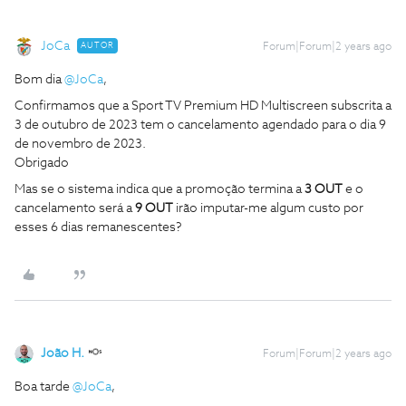
JoCa
AUTOR
Forum|Forum|2 years ago
Bom dia
@JoCa
,
Confirmamos que a Sport TV Premium HD Multiscreen subscrita a
3 de outubro de 2023 tem o cancelamento agendado para o dia 9
de novembro de 2023.
Obrigado
Mas se o sistema indica que a promoção termina a
3 OUT
e o
cancelamento será a
9 OUT
irão imputar-me algum custo por
esses 6 dias remanescentes?
João H.
Forum|Forum|2 years ago
Boa tarde
@JoCa
,