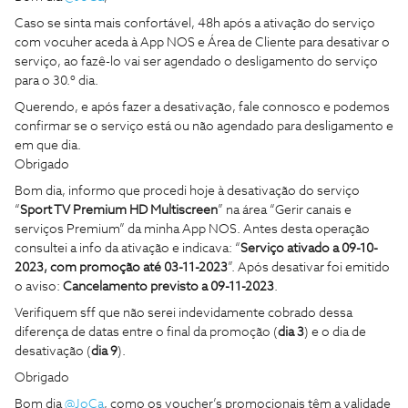
Caso se sinta mais confortável, 48h após a ativação do serviço
com vocuher aceda à App NOS e Área de Cliente para desativar o
serviço, ao fazê-lo vai ser agendado o desligamento do serviço
para o 30.º dia.
Querendo, e após fazer a desativação, fale connosco e podemos
confirmar se o serviço está ou não agendado para desligamento e
em que dia.
Obrigado
Bom dia, informo que procedi hoje à desativação do serviço
“
Sport TV Premium HD Multiscreen
” na área “Gerir canais e
serviços Premium” da minha App NOS. Antes desta operação
consultei a info da ativação e indicava: “
Serviço ativado a 09-10-
2023, com promoção até 03-11-2023
”. Após desativar foi emitido
o aviso:
Cancelamento previsto a 09-11-2023
.
Verifiquem sff que não serei indevidamente cobrado dessa
diferença de datas entre o final da promoção (
dia 3
) e o dia de
desativação (
dia 9
).
Obrigado
Bom dia
@JoCa
, como os voucher’s promocionais têm a validade