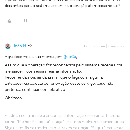
dias antes para o sistema assumir a operação atempadamente?
João H.
Forum|Forum|2 years ago
Agradecemos a sua mensagem
@JoCa
,
Assim que a operação for reconhecida pelo sistema recebe uma
mensagem com essa mesma informação.
Recomendamos, ainda assim, que o faça com alguma
antecedência da data de renovação deste serviço, caso não
pretenda continuar com ele ativo.
Obrigado
Ajude a comunidade a encontrar informação relevante. Marque
como "Melhor Resposta" e faça "Like" nos melhores comentários.
Siga os perfis da moderação, através da opção "Seguir", para estar