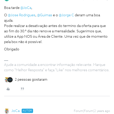
Boa tarde
@JoCa
,
O
@Jose Rodrigues
,
@Guimas
e o
@Jorge C
deram uma boa
ajuda.
Pode realizar a desativação antes do termino da oferta para que
ao fim do 30.º dia não renove a mensalidade. Sugerimos que,
utilize a App NOS ou Área de Cliente. Uma vez que de momento
pela box não é possível.
Obrigado
Ajude a comunidade a encontrar informação relevante. Marque
como "Melhor Resposta" e faça "Like" nos melhores comentários.
2 pessoas gostaram
JoCa
AUTOR
Forum|Forum|2 years ago