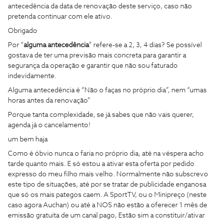
antecedência da data de renovação deste serviço, caso não
pretenda continuar com ele ativo.
Obrigado
Por “
alguma antecedência
” refere-se a 2, 3, 4 dias? Se possível
gostava de ter uma previsão mais concreta para garantir a
segurança da operação e garantir que não sou faturado
indevidamente.
Alguma antecedência é “Não o faças no próprio dia”, nem “umas
horas antes da renovação”
Porque tanta complexidade, se já sabes que não vais querer,
agenda já o cancelamento!
um bem haja
Como é óbvio nunca o faria no próprio dia, até na véspera acho
tarde quanto mais. E só estou a ativar esta oferta por pedido
expresso do meu filho mais velho. Normalmente não subscrevo
este tipo de situações, até por se tratar de publicidade enganosa
que só os mais pategos caem. A SportTV, ou o Minipreço (neste
caso agora Auchan) ou até a NOS não estão a oferecer 1 mês de
emissão gratuita de um canal pago, Estão sim a constituir/ativar