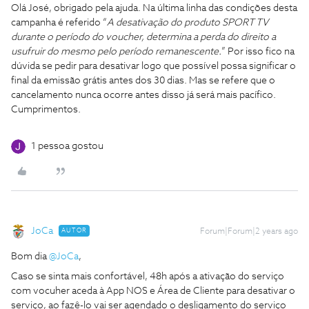
Olá José, obrigado pela ajuda. Na última linha das condições desta
campanha é referido “
A desativação do produto SPORT TV
durante o período do voucher, determina a perda do direito a
usufruir do mesmo pelo período remanescente.
” Por isso fico na
dúvida se pedir para desativar logo que possível possa significar o
final da emissão grátis antes dos 30 dias. Mas se refere que o
cancelamento nunca ocorre antes disso já será mais pacífico.
Cumprimentos.
1 pessoa gostou
JoCa
AUTOR
Forum|Forum|2 years ago
Bom dia
@JoCa
,
Caso se sinta mais confortável, 48h após a ativação do serviço
com vocuher aceda à App NOS e Área de Cliente para desativar o
serviço, ao fazê-lo vai ser agendado o desligamento do serviço