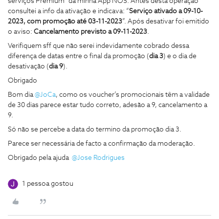
serviços Premium” da minha App NOS. Antes desta operação
consultei a info da ativação e indicava: “
Serviço ativado a 09-10-
2023, com promoção até 03-11-2023
”. Após desativar foi emitido
o aviso:
Cancelamento previsto a 09-11-2023
.
Verifiquem sff que não serei indevidamente cobrado dessa
diferença de datas entre o final da promoção (
dia 3
) e o dia de
desativação (
dia 9
).
Obrigado
Bom dia
@JoCa
, como os voucher’s promocionais têm a validade
de 30 dias parece estar tudo correto, adesão a 9, cancelamento a
9.
Só não se percebe a data do termino da promoção dia 3.
Parece ser necessária de facto a confirmação da moderação.
Obrigado pela ajuda
@Jose Rodrigues
1 pessoa gostou