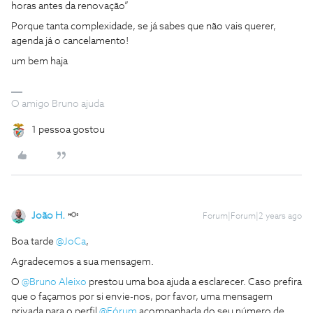
horas antes da renovação”
Porque tanta complexidade, se já sabes que não vais querer,
agenda já o cancelamento!
um bem haja
O amigo Bruno ajuda
1 pessoa gostou
João H.
Forum|Forum|2 years ago
Boa tarde
@JoCa
,
Agradecemos a sua mensagem.
O
@Bruno Aleixo
prestou uma boa ajuda a esclarecer. Caso prefira
que o façamos por si envie-nos, por favor, uma mensagem
privada para o perfil
@Fórum
acompanhada do seu número de