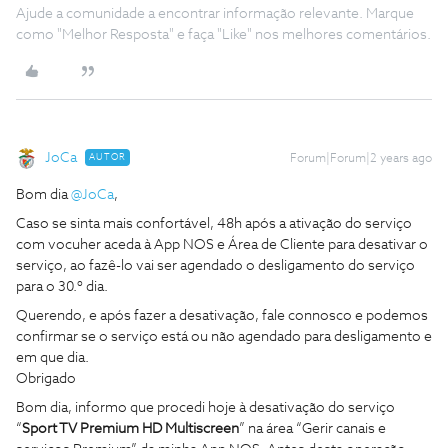
Ajude a comunidade a encontrar informação relevante. Marque
como "Melhor Resposta" e faça "Like" nos melhores comentários.
JoCa
AUTOR
Forum|Forum|2 years ago
Bom dia
@JoCa
,
Caso se sinta mais confortável, 48h após a ativação do serviço
com vocuher aceda à App NOS e Área de Cliente para desativar o
serviço, ao fazê-lo vai ser agendado o desligamento do serviço
para o 30.º dia.
Querendo, e após fazer a desativação, fale connosco e podemos
confirmar se o serviço está ou não agendado para desligamento e
em que dia.
Obrigado
Bom dia, informo que procedi hoje à desativação do serviço
“
Sport TV Premium HD Multiscreen
” na área “Gerir canais e