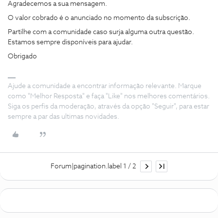
Agradecemos a sua mensagem.
O valor cobrado é o anunciado no momento da subscrição.
Partilhe com a comunidade caso surja alguma outra questão.
Estamos sempre disponíveis para ajudar.
Obrigado
Ajude a comunidade a encontrar informação relevante. Marque
como "Melhor Resposta" e faça "Like" nos melhores comentários.
Siga os perfis da moderação, através da opção "Seguir", para estar
sempre a par das ultimas novidades.
Forum|pagination.label 1 / 2