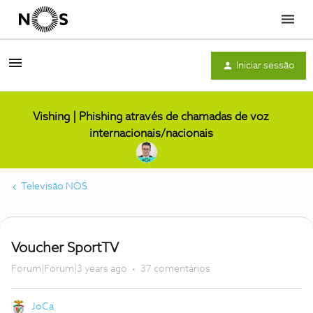
Menu
Iniciar sessão
Vishing | Phishing através de chamadas de voz
internacionais/nacionais
Televisão NOS
Voucher SportTV
Forum|Forum|3 years ago
37 comentários
JoCa