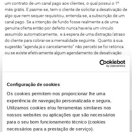
um contrato de um canal pago aos clientes, o qual possui o 1º
mês grátis. E pasme-se, tem o cliente de solicitar a desativação de
algo que nem sequer requisitou, entenda-se, a subscrição de um
canal pago. Se a intenção de fundo fosse realmente a de uma
genuína oferta então por defeito nunca haveria um vínculo
assumido automaticamente, e à espera de uma distração/atraso
do cliente para cobrar-se a mensalidade seguinte. Quanto à sua
sugestão “agenda já o cancelamento” não percebi se foi retórica
ou se existe efetivamente algum agendamento de desativação
disponível para este tipo de casos, o que muito me surpreenderia.
Configuração de cookies
Os cookies permitem-nos proporcionar lhe uma
experiência de navegação personalizada e segura.
JoCa
AUTOR
Forum|Forum|2 years ago
Utilizamos cookies e/ou ferramentas similares nos
Boa tarde
@JoCa
,
nossos websites ou aplicações que são necessários
Agradecemos a sua mensagem.
para o seu bom funcionamento técnico (cookies
O
@Bruno Aleixo
prestou uma boa ajuda a esclarecer. Caso prefira
necessários para a prestação de serviço).