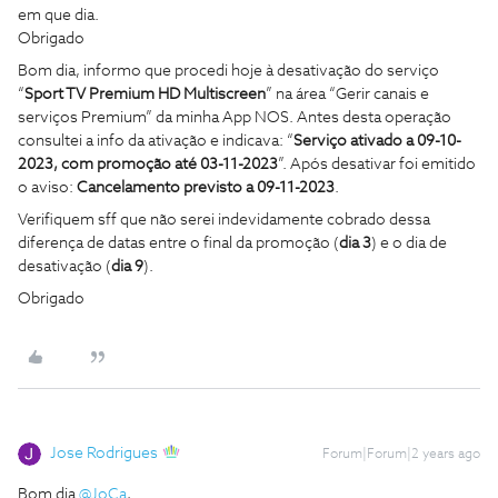
em que dia.
Obrigado
Bom dia, informo que procedi hoje à desativação do serviço
“
Sport TV Premium HD Multiscreen
” na área “Gerir canais e
serviços Premium” da minha App NOS. Antes desta operação
consultei a info da ativação e indicava: “
Serviço ativado a 09-10-
2023, com promoção até 03-11-2023
”. Após desativar foi emitido
o aviso:
Cancelamento previsto a 09-11-2023
.
Verifiquem sff que não serei indevidamente cobrado dessa
diferença de datas entre o final da promoção (
dia 3
) e o dia de
desativação (
dia 9
).
Obrigado
Jose Rodrigues
Forum|Forum|2 years ago
Bom dia
@JoCa
,