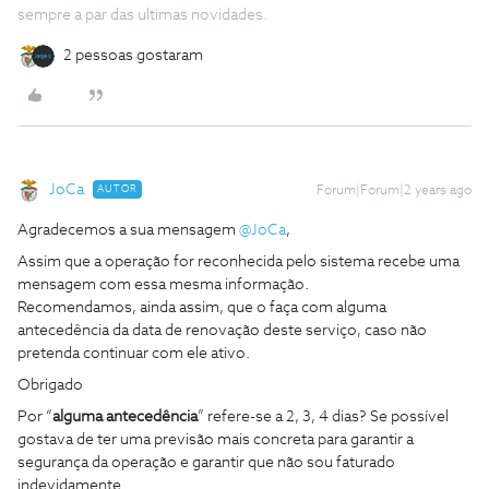
sempre a par das ultimas novidades.
2 pessoas gostaram
JoCa
AUTOR
Forum|Forum|2 years ago
Agradecemos a sua mensagem
@JoCa
,
Assim que a operação for reconhecida pelo sistema recebe uma
mensagem com essa mesma informação.
Recomendamos, ainda assim, que o faça com alguma
antecedência da data de renovação deste serviço, caso não
pretenda continuar com ele ativo.
Obrigado
Por “
alguma antecedência
” refere-se a 2, 3, 4 dias? Se possível
gostava de ter uma previsão mais concreta para garantir a
segurança da operação e garantir que não sou faturado
indevidamente.