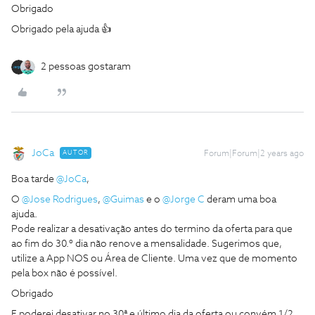
Obrigado
Obrigado pela ajuda 👍
2 pessoas gostaram
JoCa
AUTOR
Forum|Forum|2 years ago
Boa tarde
@JoCa
,
O
@Jose Rodrigues
,
@Guimas
e o
@Jorge C
deram uma boa
ajuda.
Pode realizar a desativação antes do termino da oferta para que
ao fim do 30.º dia não renove a mensalidade. Sugerimos que,
utilize a App NOS ou Área de Cliente. Uma vez que de momento
pela box não é possível.
Obrigado
E poderei desativar no 30ª e último dia da oferta ou convém 1/2