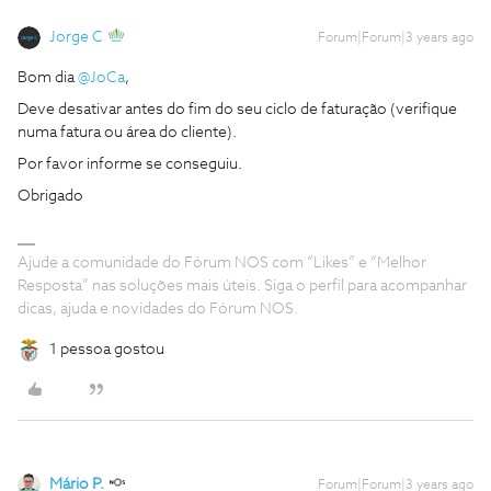
Jorge C
Forum|Forum|3 years ago
Bom dia
@JoCa
,
Deve desativar antes do fim do seu ciclo de faturação (verifique
numa fatura ou área do cliente).
Por favor informe se conseguiu.
Obrigado
Ajude a comunidade do Fórum NOS com “Likes” e “Melhor
Resposta” nas soluções mais úteis. Siga o perfil para acompanhar
dicas, ajuda e novidades do Fórum NOS.
1 pessoa gostou
Mário P.
Forum|Forum|3 years ago