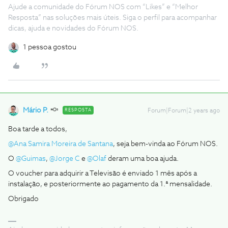
Ajude a comunidade do Fórum NOS com “Likes” e “Melhor
Resposta” nas soluções mais úteis. Siga o perfil para acompanhar
dicas, ajuda e novidades do Fórum NOS.
1 pessoa gostou
Mário P.
RESPOSTA
Forum|Forum|2 years ago
Boa tarde a todos,
@Ana Samira Moreira de Santana
, seja bem-vinda ao Fórum NOS.
O
@Guimas
,
@Jorge C
e
@Olaf
deram uma boa ajuda.
O voucher para adquirir a Televisão é enviado 1 mês após a
instalação, e posteriormente ao pagamento da 1.ª mensalidade.
Obrigado