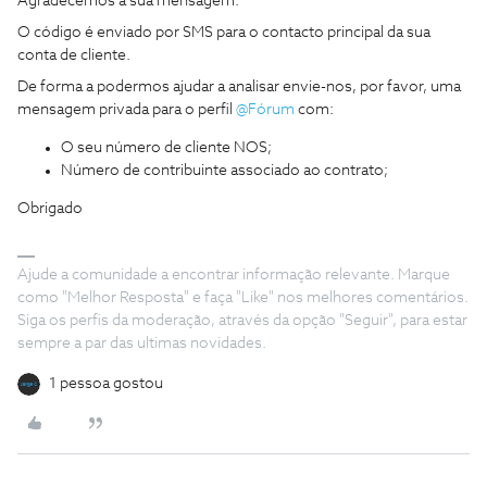
Agradecemos a sua mensagem.
O código é enviado por SMS para o contacto principal da sua
conta de cliente.
De forma a podermos ajudar a analisar envie-nos, por favor, uma
mensagem privada para o perfil
@Fórum
com:
O seu número de cliente NOS;
Número de contribuinte associado ao contrato;
Obrigado
Ajude a comunidade a encontrar informação relevante. Marque
como "Melhor Resposta" e faça "Like" nos melhores comentários.
Siga os perfis da moderação, através da opção "Seguir", para estar
sempre a par das ultimas novidades.
1 pessoa gostou