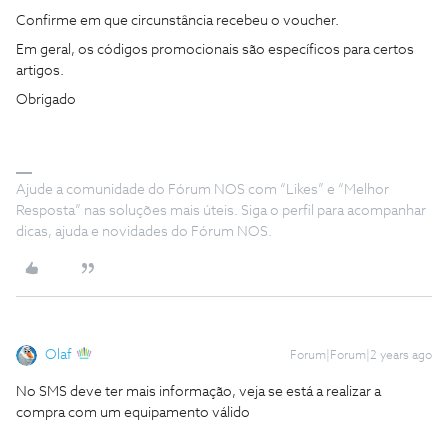
Confirme em que circunstância recebeu o voucher.
Em geral, os códigos promocionais são específicos para certos
artigos.
Obrigado
Ajude a comunidade do Fórum NOS com “Likes” e “Melhor
Resposta” nas soluções mais úteis. Siga o perfil para acompanhar
dicas, ajuda e novidades do Fórum NOS.
Olaf
Forum|Forum|2 years ago
No SMS deve ter mais informação, veja se está a realizar a
compra com um equipamento válido