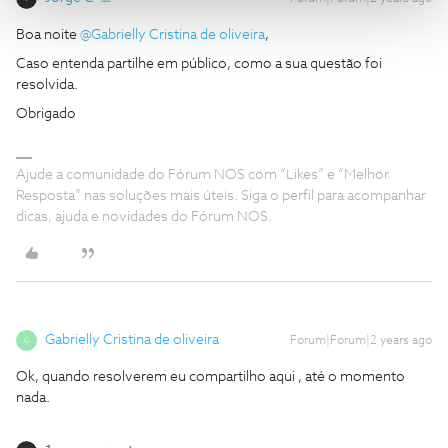
Boa noite
@Gabrielly Cristina de oliveira
,
Caso entenda partilhe em público, como a sua questão foi
resolvida.
Obrigado
Ajude a comunidade do Fórum NOS com “Likes” e “Melhor
Resposta” nas soluções mais úteis. Siga o perfil para acompanhar
dicas, ajuda e novidades do Fórum NOS.
Gabrielly Cristina de oliveira
Forum|Forum|2 years ago
G
Ok, quando resolverem eu compartilho aqui , até o momento
nada.