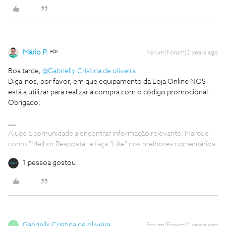
Mário P.
Forum|Forum|2 years ago
Boa tarde,
@Gabrielly Cristina de oliveira
.
Diga-nos, por favor, em que equipamento da Loja Online NOS
está a utilizar para realizar a compra com o código promocional.
Obrigado,
Ajude a comunidade a encontrar informação relevante. Marque
como "Melhor Resposta" e faça "Like" nos melhores comentários.
1 pessoa gostou
Gabrielly Cristina de oliveira
Forum|Forum|2 years ago
G