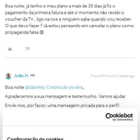
Boa noite, já tenho o meu plano a mais de 30 dias já fiz o
pagamento da primeira fatura e até o momento não recebi o
voucher da TV , ligo na nos e ninguém sabe quando vou receber.
O que devo fazer ? Já estou pensando em cancelar o plano como
propaganda falsa 😡
João H.
Forum|Forum|2 years ago
Boa noite
@Gabrielly Cristina de oliveira
,
Agradecemos a sua mensagem e testemunho. Vamos ajudar.
Envie-nos, por favor, uma mensagem privada para o perfil
@Fórum
com:
O seu número de cliente NOS;
Número de contribuinte associado ao contrato;
Configuração de cookies