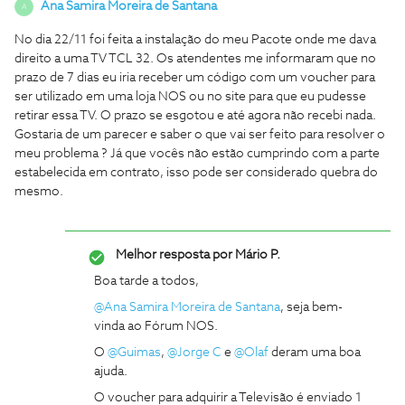
Ana Samira Moreira de Santana
A
No dia 22/11 foi feita a instalação do meu Pacote onde me dava
direito a uma TV TCL 32. Os atendentes me informaram que no
prazo de 7 dias eu iria receber um código com um voucher para
ser utilizado em uma loja NOS ou no site para que eu pudesse
retirar essa TV. O prazo se esgotou e até agora não recebi nada.
Gostaria de um parecer e saber o que vai ser feito para resolver o
meu problema ? Já que vocês não estão cumprindo com a parte
estabelecida em contrato, isso pode ser considerado quebra do
mesmo.
Melhor resposta por
Mário P.
Boa tarde a todos,
@Ana Samira Moreira de Santana
, seja bem-
vinda ao Fórum NOS.
O
@Guimas
,
@Jorge C
e
@Olaf
deram uma boa
ajuda.
O voucher para adquirir a Televisão é enviado 1