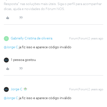
Resposta” nas soluções mais úteis. Siga o perfil para acompanhar
dicas, ajuda e novidades do Fórum NOS.
Gabrielly Cristina de oliveira
Forum|Forum|2 years ago
G
@Jorge C
ja fiz isso e aparece código inválido
1 pessoa gostou
Jorge C
Forum|Forum|2 years ago
@Jorge C
ja fiz isso e aparece código inválido