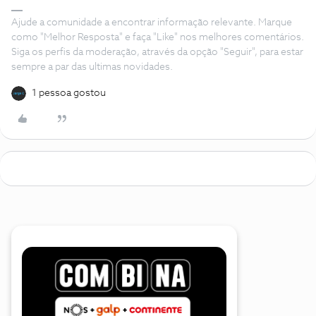
Ajude a comunidade a encontrar informação relevante. Marque
como "Melhor Resposta" e faça "Like" nos melhores comentários.
Siga os perfis da moderação, através da opção "Seguir", para estar
sempre a par das ultimas novidades.
1 pessoa gostou