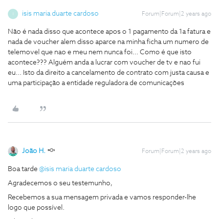
isis maria duarte cardoso
Forum|Forum|2 years ago
I
Não é nada disso que acontece apos o 1 pagamento da 1a fatura e
nada de voucher alem disso aparce na minha ficha um numero de
telemovel que nao e meu nem nunca foi... Como é que isto
acontece??? Alguém anda a lucrar com voucher de tv e nao fui
eu... Isto da direito a cancelamento de contrato com justa causa e
uma participação a entidade reguladora de comunicações
João H.
Forum|Forum|2 years ago
Boa tarde
@isis maria duarte cardoso
Agradecemos o seu testemunho,
Recebemos a sua mensagem privada e vamos responder-lhe
logo que possível.