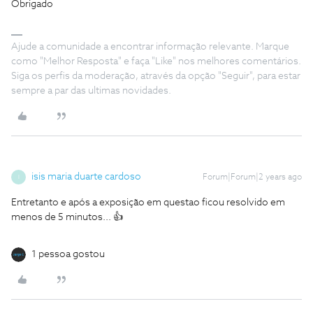
Obrigado
Ajude a comunidade a encontrar informação relevante. Marque
como "Melhor Resposta" e faça "Like" nos melhores comentários.
Siga os perfis da moderação, através da opção "Seguir", para estar
sempre a par das ultimas novidades.
isis maria duarte cardoso
Forum|Forum|2 years ago
I
Entretanto e após a exposição em questao ficou resolvido em
menos de 5 minutos... 👍
1 pessoa gostou