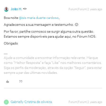
João H.
Forum|Forum|2 years ago
Boa noite
@isis maria duarte cardoso
,
Agradecemos a sua mensagem e testemunho. 🙂
Por favor, partilhe connosco se surgir alguma outra questão.
Estamos sempre disponíveis para ajudar aqui, no Fórum NOS.
Obrigado
Ajude a comunidade a encontrar informação relevante. Marque
como "Melhor Resposta" e faça "Like" nos melhores comentários.
Siga os perfis da moderação, através da opção "Seguir", para estar
sempre a par das ultimas novidades.
Gabrielly Cristina de oliveira
Forum|Forum|2 years ago
G