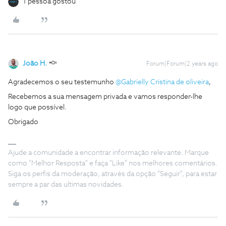
1 pessoa gostou
João H.
Forum|Forum|2 years ago
Agradecemos o seu testemunho
@Gabrielly Cristina de oliveira
,
Recebemos a sua mensagem privada e vamos responder-lhe
logo que possível.
Obrigado
Ajude a comunidade a encontrar informação relevante. Marque
como "Melhor Resposta" e faça "Like" nos melhores comentários.
Siga os perfis da moderação, através da opção "Seguir", para estar
sempre a par das ultimas novidades.