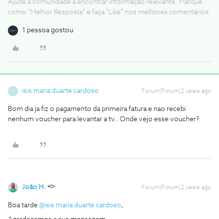
Ajude a comunidade a encontrar informação relevante. Marque
como "Melhor Resposta" e faça "Like" nos melhores comentários.
1 pessoa gostou
isis maria duarte cardoso
Forum|Forum|2 years ago
I
Bom dia ja fiz o pagamento da primeira fatura e nao recebi
nenhum voucher para levantar a tv.. Onde vejo esse voucher?
João H.
Forum|Forum|2 years ago
Boa tarde
@isis maria duarte cardoso
,