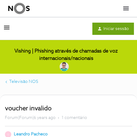
Menu
Iniciar sessão
Vishing | Phishing através de chamadas de voz
internacionais/nacionais
Televisão NOS
voucher invalido
Forum|Forum|6 years ago
1 comentário
Leandro Pacheco
L