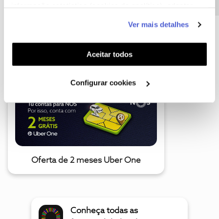
informação estatística (cookies de analítica), adaptar
este serviço às suas preferências e apresentar-lhe
Ver mais detalhes
funcionalidades (cookies de personalização e
funcionalidade) e adaptar anúncios aos seus interesses
A poupança que COMBINA
(cookies de publicidade personalizada). Pode gerir a
Aceitar todos
utilização dos cookies clicando em "
Configurar
Cookies
".
Configurar cookies
Oferta de 2 meses Uber One
Conheça todas as