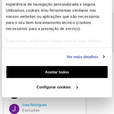
experiência de navegação personalizada e segura.
Utilizamos cookies e/ou ferramentas similares nos
nossos websites ou aplicações que são necessários
Descubra as novidades de junho
Precisa de ajuda?
para o seu bom funcionamento técnico (cookies
necessários para a prestação de serviço).
Caso aceite, poderemos utilizar cookies para analisar
informação estatística (cookies de analítica), adaptar
este serviço às suas preferências e apresentar-lhe
Ver mais detalhes
funcionalidades (cookies de personalização e
funcionalidade) e adaptar anúncios aos seus interesses
(cookies de publicidade personalizada). Pode gerir a
Aceitar todos
utilização dos cookies clicando em "
Configurar
Hall of Fame de junho
Cookies
".
Configurar cookies
Guimas
12 soluções
Jose Rodrigues
8 soluções