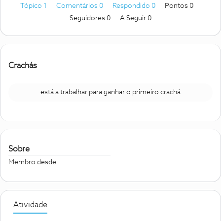
Tópico 1
Comentários 0
Respondido 0
Pontos 0
Seguidores
0
A Seguir
0
Crachás
está a trabalhar para ganhar o primeiro crachá
Sobre
Membro desde
Atividade