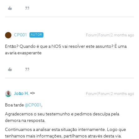
CP001
AUTOR
Forum|Forum|2 months ago
Então? Quando é que a NOS vai resolver este assunto? É uma
avaria exasperante
João H.
Forum|Forum|2 months ago
Boa tarde ​
@CP001
,
Agradecemos o seu testemunho e pedimos desculpa pela
demora na resposta.
Continuamos a analisar esta situação internamente. Logo que
tenhamos mais informações, partilhamos através desta via.