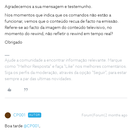
Agradecemos a sua mensagem e testemunho.
Nos momentos que indica que os comandos não estão a
funcionar, vemos que o conteúdo recua de facto na emissão.
Refere-se ao facto da imagem do conteúdo televisivo, no
momento do rewind, não refletir o rewind em tempo real?
Obrigado
Ajude a comunidade a encontrar informação relevante. Marque
como "Melhor Resposta" e faça "Like" nos melhores comentários.
Siga os perfis da moderação, através da opção "Seguir", para estar
sempre a par das ultimas novidades.
CP001
AUTOR
Forum|Forum|2 months ago
Boa tarde ​
@CP001
,