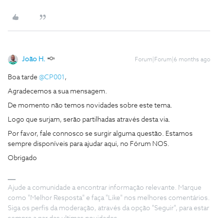
João H.
Forum|Forum|6 months ago
Boa tarde ​
@CP001
,
Agradecemos a sua mensagem.
De momento não temos novidades sobre este tema.
Logo que surjam, serão partilhadas através desta via.
Por favor, fale connosco se surgir alguma questão. Estamos
sempre disponíveis para ajudar aqui, no Fórum NOS.
Obrigado
Ajude a comunidade a encontrar informação relevante. Marque
como "Melhor Resposta" e faça "Like" nos melhores comentários.
Siga os perfis da moderação, através da opção "Seguir", para estar