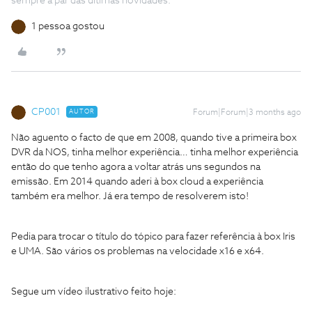
sempre a par das ultimas novidades.
1 pessoa gostou
CP001
AUTOR
Forum|Forum|3 months ago
Não aguento o facto de que em 2008, quando tive a primeira box
DVR da NOS, tinha melhor experiência… tinha melhor experiência
então do que tenho agora a voltar atrás uns segundos na
emissão. Em 2014 quando aderi à box cloud a experiência
também era melhor. Já era tempo de resolverem isto!
Pedia para trocar o título do tópico para fazer referência à box Iris
e UMA. São vários os problemas na velocidade x16 e x64.
Segue um vídeo ilustrativo feito hoje: