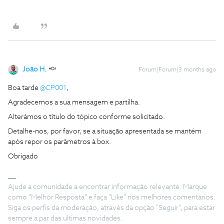
João H.
Forum|Forum|3 months ago
Boa tarde ​
@CP001
,
Agradecemos a sua mensagem e partilha.
Alterámos o título do tópico conforme solicitado.
Detalhe-nos, por favor, se a situação apresentada se mantém
após repor os parâmetros à box.
Obrigado
Ajude a comunidade a encontrar informação relevante. Marque
como "Melhor Resposta" e faça "Like" nos melhores comentários.
Siga os perfis da moderação, através da opção "Seguir", para estar
sempre a par das ultimas novidades.