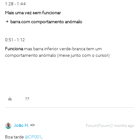
1:28 - 1:44
Mais uma vez sem funcionar
​​​ ​​​​+ barra com comportamento anómalo
0:51 - 1:12
Funciona
mas barra inferior verde-branca tem um
comportamento anómalo (mexe junto com o cursor)
João H.
Forum|Forum|2 months ago
Boa tarde ​
@CP001
,