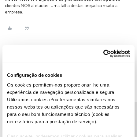
clientes NOS afetados. Uma falha destas prejudica muito a
empresa.
João H.
Forum|Forum|2 months ago
Boa tarde ​
@CP001
,
Configuração de cookies
Agradecemos a sua mensagem e testemunho.
Neste momento não temos informações sobre um bug
Os cookies permitem-nos proporcionar lhe uma
identificado relacionado as funcionalidades de
fast forward
ou
experiência de navegação personalizada e segura.
rewind
.
Utilizamos cookies e/ou ferramentas similares nos
Pode, por favor, partilhar connosco mais detalhes sobre esta
nossos websites ou aplicações que são necessários
Precisa de ajuda?
situação?
para o seu bom funcionamento técnico (cookies
Obrigado
necessários para a prestação de serviço).
Caso aceite, poderemos utilizar cookies para analisar