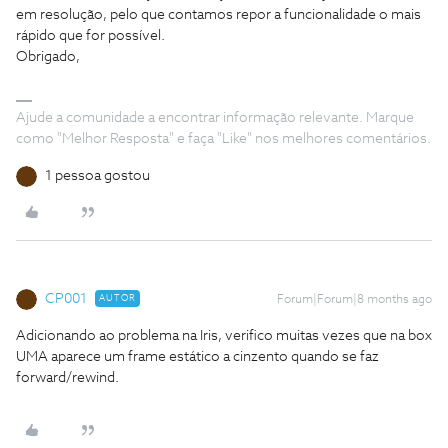
em resolução, pelo que contamos repor a funcionalidade o mais
rápido que for possível.
Obrigado,
Ajude a comunidade a encontrar informação relevante. Marque
como "Melhor Resposta" e faça "Like" nos melhores comentários.
1 pessoa gostou
CP001
AUTOR
Forum|Forum|8 months ago
Adicionando ao problema na Iris, verifico muitas vezes que na box
UMA aparece um frame estático a cinzento quando se faz
forward/rewind.