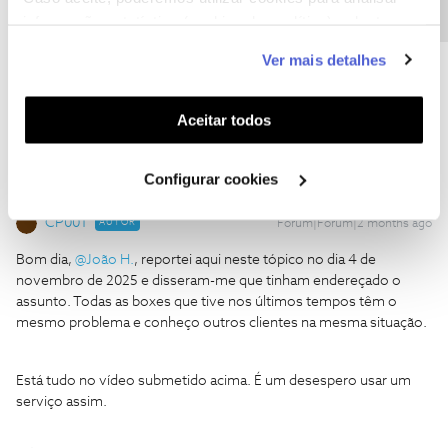
informação estatística (cookies de analítica), adaptar
Ajude a comunidade a encontrar informação relevante. Marque
este serviço às suas preferências e apresentar-lhe
como "Melhor Resposta" e faça "Like" nos melhores comentários.
Ver mais detalhes
funcionalidades (cookies de personalização e
Siga os perfis da moderação, através da opção "Seguir", para estar
funcionalidade) e adaptar anúncios aos seus interesses
sempre a par das ultimas novidades.
(cookies de publicidade personalizada). Pode gerir a
Aceitar todos
utilização dos cookies clicando em "
Configurar
Cookies
".
Configurar cookies
CP001
AUTOR
Forum|Forum|2 months ago
Bom dia, ​
@João H.
, reportei aqui neste tópico no dia 4 de
novembro de 2025 e disseram-me que tinham endereçado o
assunto. Todas as boxes que tive nos últimos tempos têm o
mesmo problema e conheço outros clientes na mesma situação.
Está tudo no vídeo submetido acima. É um desespero usar um
serviço assim.