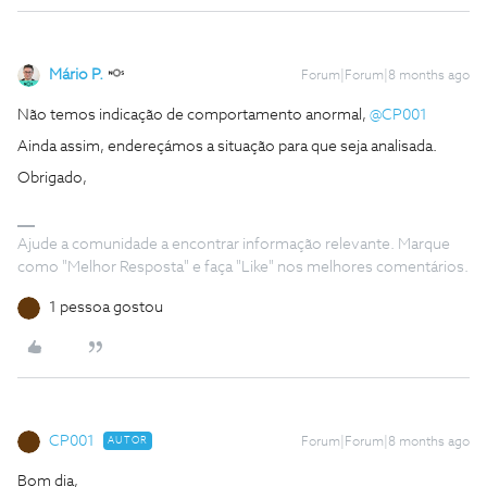
Mário P.
Forum|Forum|8 months ago
Não temos indicação de comportamento anormal, ​
@CP001
Ainda assim, endereçámos a situação para que seja analisada.
Obrigado,
Ajude a comunidade a encontrar informação relevante. Marque
como "Melhor Resposta" e faça "Like" nos melhores comentários.
1 pessoa gostou
CP001
AUTOR
Forum|Forum|8 months ago
Bom dia,