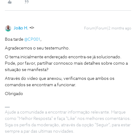
João H.
Forum|Forum|2 months ago
Boa tarde ​
@CP001
,
Agradecemos o seu testemunho.
O tema inicialmente endereçado encontra-se já solucionado.
Pode, por favor, partilhar connosco mais detalhes sobre como a
situação se manifesta?
Através do video que anexou, verificamos que ambos os
comandos se encontram a funcionar.
Obrigado
Ajude a comunidade a encontrar informação relevante. Marque
como "Melhor Resposta" e faça "Like" nos melhores comentários.
Siga os perfis da moderação, através da opção "Seguir", para estar
sempre a par das ultimas novidades.