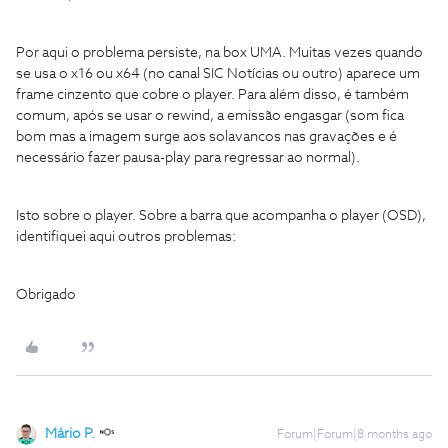
Por aqui o problema persiste, na box UMA. Muitas vezes quando
se usa o x16 ou x64 (no canal SIC Notícias ou outro) aparece um
frame cinzento que cobre o player. Para além disso, é também
comum, após se usar o rewind, a emissão engasgar (som fica
bom mas a imagem surge aos solavancos nas gravações e é
necessário fazer pausa-play para regressar ao normal).
Isto sobre o player. Sobre a barra que acompanha o player (OSD),
identifiquei aqui outros problemas:
Obrigado
Mário P.
Forum|Forum|8 months ago