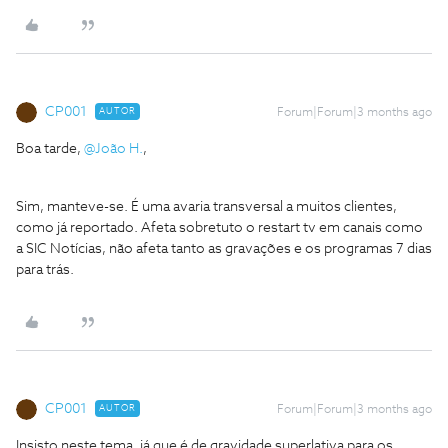
CP001
AUTOR
Forum|Forum|3 months ago
Boa tarde, ​
@João H.
,
Sim, manteve-se. É uma avaria transversal a muitos clientes,
como já reportado. Afeta sobretuto o restart tv em canais como
a SIC Notícias, não afeta tanto as gravações e os programas 7 dias
para trás.
CP001
AUTOR
Forum|Forum|3 months ago
Insisto neste tema, já que é de gravidade superlativa para os