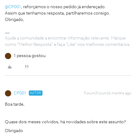
@CP001
, reforçámos o nosso pedido já endereçado.
Assim que tenhamos resposta, partilharemos consigo.
Obrigado,
Ajude a comunidade a encontrar informação relevante. Marque
como "Melhor Resposta" e faça "Like" nos melhores comentários.
1 pessoa gostou
CP001
AUTOR
Forum|Forum|6 months ago
Boa tarde,
Quase dois meses volvidos, há novidades sobre este assunto?
Obrigado