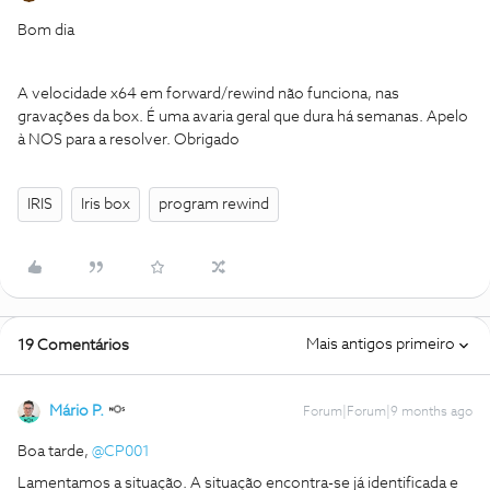
Bom dia
A velocidade x64 em forward/rewind não funciona, nas
gravações da box. É uma avaria geral que dura há semanas. Apelo
à NOS para a resolver. Obrigado
IRIS
Iris box
program rewind
Mais antigos primeiro
19 Comentários
Mário P.
Forum|Forum|9 months ago
Boa tarde, ​
@CP001
Lamentamos a situação. A situação encontra-se já identificada e