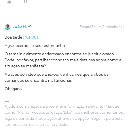
João H.
Forum|Forum|2 months ago
Boa tarde ​
@CP001
,
Agradecemos o seu testemunho.
O tema inicialmente endereçado encontra-se já solucionado.
Pode, por favor, partilhar connosco mais detalhes sobre como a
situação se manifesta?
Através do video que anexou, verificamos que ambos os
comandos se encontram a funcionar.
Obrigado
Ajude a comunidade a encontrar informação relevante. Marque
como "Melhor Resposta" e faça "Like" nos melhores comentários.
Siga os perfis da moderação, através da opção "Seguir", para estar
sempre a par das ultimas novidades.