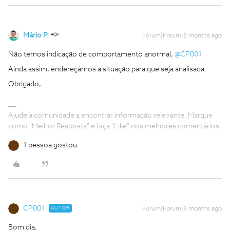
Mário P.
Forum|Forum|8 months ago
Não temos indicação de comportamento anormal, ​
@CP001
Ainda assim, endereçámos a situação para que seja analisada.
Obrigado,
Ajude a comunidade a encontrar informação relevante. Marque
como "Melhor Resposta" e faça "Like" nos melhores comentários.
1 pessoa gostou
CP001
AUTOR
Forum|Forum|8 months ago
Bom dia,