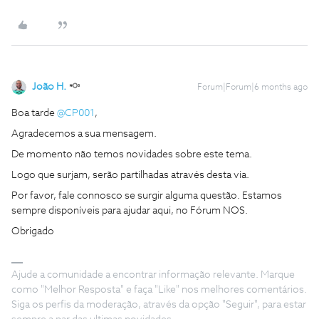
João H.
Forum|Forum|6 months ago
Boa tarde ​
@CP001
,
Agradecemos a sua mensagem.
De momento não temos novidades sobre este tema.
Logo que surjam, serão partilhadas através desta via.
Por favor, fale connosco se surgir alguma questão. Estamos
sempre disponíveis para ajudar aqui, no Fórum NOS.
Obrigado
Ajude a comunidade a encontrar informação relevante. Marque
como "Melhor Resposta" e faça "Like" nos melhores comentários.
Siga os perfis da moderação, através da opção "Seguir", para estar