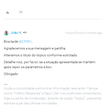
João H.
Forum|Forum|3 months ago
Boa tarde ​
@CP001
,
Agradecemos a sua mensagem e partilha.
Alterámos o título do tópico conforme solicitado.
Detalhe-nos, por favor, se a situação apresentada se mantém
após repor os parâmetros à box.
Obrigado
Ajude a comunidade a encontrar informação relevante. Marque
como "Melhor Resposta" e faça "Like" nos melhores comentários.
Siga os perfis da moderação, através da opção "Seguir", para estar
sempre a par das ultimas novidades.