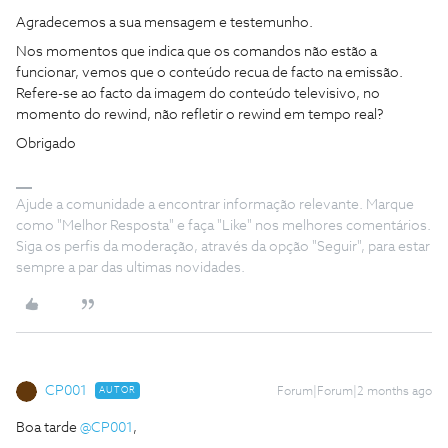
Agradecemos a sua mensagem e testemunho.
Nos momentos que indica que os comandos não estão a
funcionar, vemos que o conteúdo recua de facto na emissão.
Refere-se ao facto da imagem do conteúdo televisivo, no
momento do rewind, não refletir o rewind em tempo real?
Obrigado
Ajude a comunidade a encontrar informação relevante. Marque
como "Melhor Resposta" e faça "Like" nos melhores comentários.
Siga os perfis da moderação, através da opção "Seguir", para estar
sempre a par das ultimas novidades.
CP001
AUTOR
Forum|Forum|2 months ago
Boa tarde ​
@CP001
,