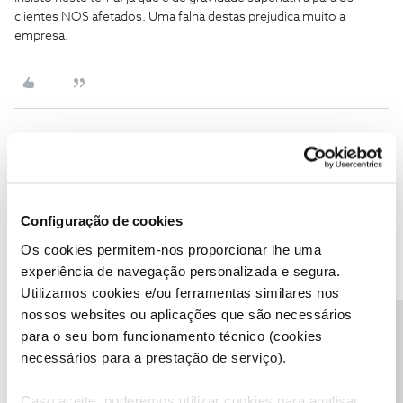
clientes NOS afetados. Uma falha destas prejudica muito a
empresa.
João H.
Forum|Forum|2 months ago
Boa tarde ​
@CP001
,
Configuração de cookies
Agradecemos a sua mensagem e testemunho.
Neste momento não temos informações sobre um bug
Os cookies permitem-nos proporcionar lhe uma
identificado relacionado as funcionalidades de
fast forward
ou
experiência de navegação personalizada e segura.
rewind
.
Utilizamos cookies e/ou ferramentas similares nos
Pode, por favor, partilhar connosco mais detalhes sobre esta
nossos websites ou aplicações que são necessários
Precisa de ajuda?
situação?
para o seu bom funcionamento técnico (cookies
Obrigado
necessários para a prestação de serviço).
Caso aceite, poderemos utilizar cookies para analisar