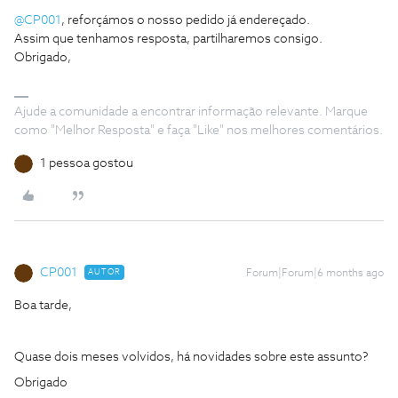
@CP001
, reforçámos o nosso pedido já endereçado.
Assim que tenhamos resposta, partilharemos consigo.
Obrigado,
Ajude a comunidade a encontrar informação relevante. Marque
como "Melhor Resposta" e faça "Like" nos melhores comentários.
1 pessoa gostou
CP001
AUTOR
Forum|Forum|6 months ago
Boa tarde,
Quase dois meses volvidos, há novidades sobre este assunto?
Obrigado