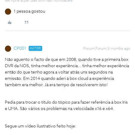
sempre a par das ultimas novidades.
1 pessoa gostou
CP001
AUTOR
Forum|Forum|3 months ago
Não aguento o facto de que em 2008, quando tive a primeira box
DVR da NOS, tinha melhor experiência… tinha melhor experiência
então do que tenho agora a voltar atrás uns segundos na
emissão. Em 2014 quando aderi à box cloud a experiência
também era melhor. Já era tempo de resolverem isto!
Pedia para trocar o título do tópico para fazer referência à box Iris
e UMA. São vários os problemas na velocidade x16 e x64.
Segue um vídeo ilustrativo feito hoje: