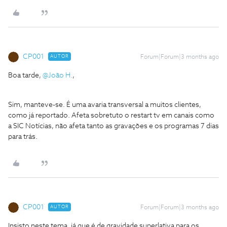
CP001
AUTOR
Forum|Forum|3 months ago
Boa tarde, ​
@João H.
,
Sim, manteve-se. É uma avaria transversal a muitos clientes,
como já reportado. Afeta sobretuto o restart tv em canais como
a SIC Notícias, não afeta tanto as gravações e os programas 7 dias
para trás.
CP001
AUTOR
Forum|Forum|3 months ago
Insisto neste tema, já que é de gravidade superlativa para os