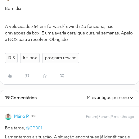
Bom dia
A velocidade x64 em forward/rewind não funciona, nas
gravações da box. É uma avaria geral que dura há semanas. Apelo
à NOS para a resolver. Obrigado
IRIS
Iris box
program rewind
Mais antigos primeiro
19 Comentários
Mário P.
Forum|Forum|9 months ago
Boa tarde, ​
@CP001
Lamentamos a situação. A situação encontra-se já identificada e