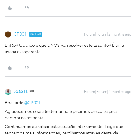
CP001
AUTOR
Forum|Forum|2 months ago
Então? Quando é que a NOS vai resolver este assunto? É uma
avaria exasperante
João H.
Forum|Forum|2 months ago
Boa tarde ​
@CP001
,
Agradecemos o seu testemunho e pedimos desculpa pela
demora na resposta.
Continuamos a analisar esta situação internamente. Logo que
tenhamos mais informações, partilhamos através desta via.