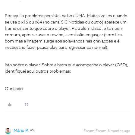
Por aqui o problema persiste, na box UMA. Muitas vezes quando
se usa o x16 ou x64 (no canal SIC Notícias ou outro) aparece um
frame cinzento que cobre o player. Para além disso, é também
comum, após se usar o rewind, a emissão engasgar (som fica
bom mas a imagem surge aos solavancos nas gravações e é
necessário fazer pausa-play para regressar ao normal).
Isto sobre o player. Sobre a barra que acompanha o player (OSD),
identifiquei aqui outros problemas:
Obrigado
Mário P.
Forum|Forum|8 months ago