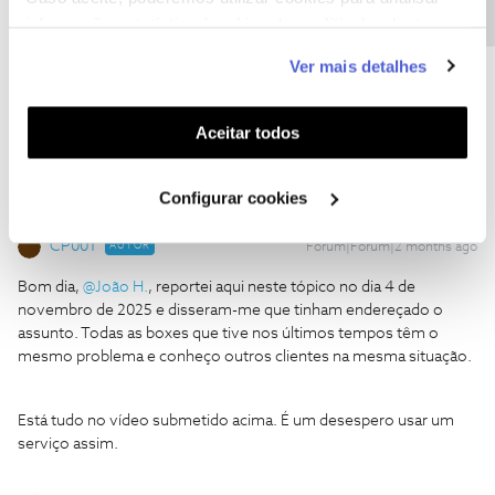
informação estatística (cookies de analítica), adaptar
Ajude a comunidade a encontrar informação relevante. Marque
este serviço às suas preferências e apresentar-lhe
como "Melhor Resposta" e faça "Like" nos melhores comentários.
Ver mais detalhes
funcionalidades (cookies de personalização e
Siga os perfis da moderação, através da opção "Seguir", para estar
funcionalidade) e adaptar anúncios aos seus interesses
sempre a par das ultimas novidades.
(cookies de publicidade personalizada). Pode gerir a
Aceitar todos
utilização dos cookies clicando em "
Configurar
Cookies
".
Configurar cookies
CP001
AUTOR
Forum|Forum|2 months ago
Bom dia, ​
@João H.
, reportei aqui neste tópico no dia 4 de
novembro de 2025 e disseram-me que tinham endereçado o
assunto. Todas as boxes que tive nos últimos tempos têm o
mesmo problema e conheço outros clientes na mesma situação.
Está tudo no vídeo submetido acima. É um desespero usar um
serviço assim.