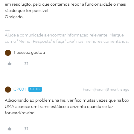
em resolução, pelo que contamos repor a funcionalidade o mais
rápido que for possível.
Obrigado,
Ajude a comunidade a encontrar informação relevante. Marque
como "Melhor Resposta" e faça "Like" nos melhores comentários.
1 pessoa gostou
CP001
AUTOR
Forum|Forum|8 months ago
Adicionando ao problema na Iris, verifico muitas vezes que na box
UMA aparece um frame estático a cinzento quando se faz
forward/rewind.