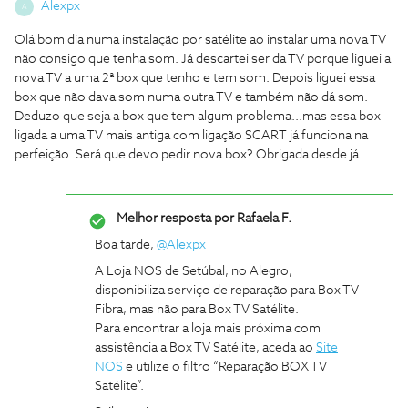
Alexpx
A
Olá bom dia numa instalação por satélite ao instalar uma nova TV
não consigo que tenha som. Já descartei ser da TV porque liguei a
nova TV a uma 2ª box que tenho e tem som. Depois liguei essa
box que não dava som numa outra TV e também não dá som.
Deduzo que seja a box que tem algum problema...mas essa box
ligada a uma TV mais antiga com ligação SCART já funciona na
perfeição. Será que devo pedir nova box? Obrigada desde já.
Melhor resposta por
Rafaela F.
Boa tarde, ​
@Alexpx
A Loja NOS de Setúbal, no Alegro,
disponibiliza serviço de reparação para Box TV
Fibra, mas não para Box TV Satélite.
Para encontrar a loja mais próxima com
assistência a Box TV Satélite, aceda ao
Site
NOS
e utilize o filtro “Reparação BOX TV
Satélite”.