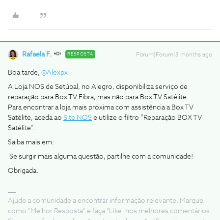
Rafaela F.
RESPOSTA
Forum|Forum|3 months ago
Boa tarde, ​
@Alexpx
A Loja NOS de Setúbal, no Alegro, disponibiliza serviço de
reparação para Box TV Fibra, mas não para Box TV Satélite.
Para encontrar a loja mais próxima com assistência a Box TV
Satélite, aceda ao
Site NOS
e utilize o filtro “Reparação BOX TV
Satélite”.
Saiba mais em:
Se surgir mais alguma questão, partilhe com a comunidade!
Obrigada.
Ajude a comunidade a encontrar informação relevante. Marque
como "Melhor Resposta" e faça "Like" nos melhores comentários.