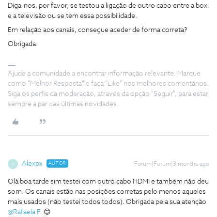
Diga-nos, por favor, se testou a ligação de outro cabo entre a box
e a televisão ou se tem essa possibilidade.
Em relação aos canais, consegue aceder de forma correta?
Obrigada.
Ajude a comunidade a encontrar informação relevante. Marque
como "Melhor Resposta" e faça "Like" nos melhores comentários.
Siga os perfis da moderação, através da opção "Seguir", para estar
sempre a par das últimas novidades.
Alexpx
AUTOR
Forum|Forum|3 months ago
A
Olá boa tarde sim testei com outro cabo HDMI e também não deu
som. Os canais estão nas posições corretas pelo menos aqueles
mais usados (não testei todos todos). Obrigada pela sua atenção ​
@Rafaela F.
😊