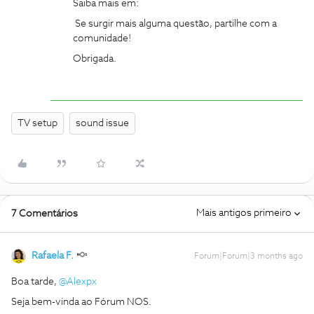
Saiba mais em:
Se surgir mais alguma questão, partilhe com a
comunidade!
Obrigada.
TV setup
sound issue
Mais antigos primeiro
7 Comentários
Rafaela F.
Forum|Forum|3 months ago
Boa tarde, ​
@Alexpx
Seja bem-vinda ao Fórum NOS.