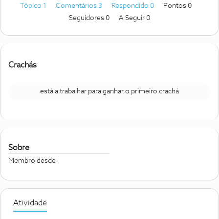
Tópico 1
Comentários 3
Respondido 0
Pontos 0
Seguidores
0
A Seguir
0
Crachás
está a trabalhar para ganhar o primeiro crachá
Sobre
Membro desde
Atividade