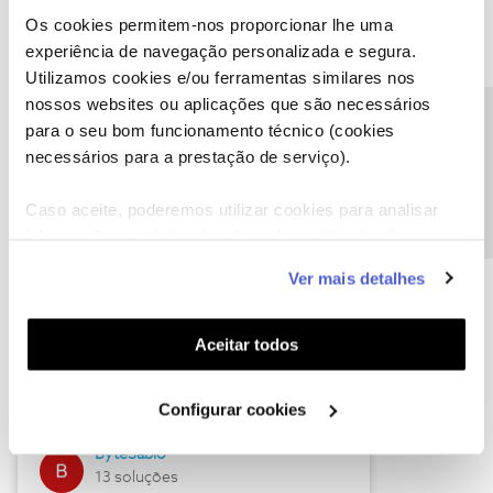
Os cookies permitem-nos proporcionar lhe uma
experiência de navegação personalizada e segura.
Utilizamos cookies e/ou ferramentas similares nos
Descubra as novidades de julho
nossos websites ou aplicações que são necessários
Precisa de ajuda?
para o seu bom funcionamento técnico (cookies
necessários para a prestação de serviço).
Caso aceite, poderemos utilizar cookies para analisar
informação estatística (cookies de analítica), adaptar
este serviço às suas preferências e apresentar-lhe
Ver mais detalhes
funcionalidades (cookies de personalização e
funcionalidade) e adaptar anúncios aos seus interesses
(cookies de publicidade personalizada). Pode gerir a
Hall of Fame de julho
Aceitar todos
utilização dos cookies clicando em "
Configurar
Guimas
Cookies
".
Configurar cookies
17 soluções
ByteSábio
13 soluções