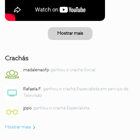
Mostrar mais
Crachás
madalenaofp
ganhou o crachá Social
Rafaela F.
ganhou o crachá Especialista em serviço de
Televisão
jppo
ganhou o crachá Especialista
Mostrar mais