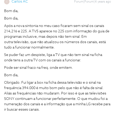
Carlos AC
Forum|Forum|4 years ago
C
Bom dia,
Bom dia,
Após a nova sintonia no meu caso ficaram sem sinal os canais
214,216 e 225. A TV5 aparece no 225 com informação do guia de
programas inclusive, mas depois não tem sinal. Em
outra televisão, que não atualizou os números dos canais, está
tudo a funcionar normalmente.
Se puder faz um despiste, liga a TV que não tem sinal na ficha
onde tens a outra TV com os canais a funcionar.
Pode ser sinal fraco na freq. onde emitem.
Bom dia,
Obrigado. Fui ligar a box na ficha dessa televisão e o sinal na
frequência 394.000 é muito bom pelo que não é falta de sinal.
Aliás as frequências não mudaram. Por isso é que as televisões
SONY continuam a funcionar perfeitamente. O que mudou foi a
numeração dos canais e a informação que a minha LG recebe para
ir buscar esses canais.