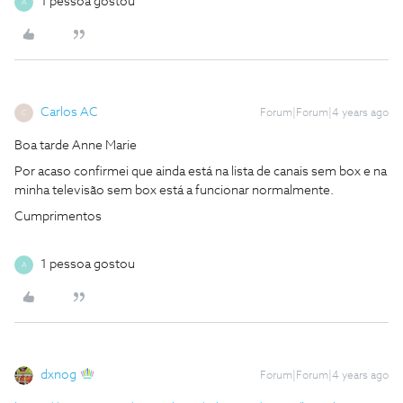
1 pessoa gostou
A
Carlos AC
Forum|Forum|4 years ago
C
Boa tarde Anne Marie
Por acaso confirmei que ainda está na lista de canais sem box e na
minha televisão sem box está a funcionar normalmente.
Cumprimentos
1 pessoa gostou
A
dxnog
Forum|Forum|4 years ago