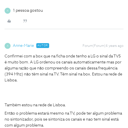
1 pessoa gostou
A
Anne-Marie
AUTOR
Forum|Forum|4 years ago
A
Confirmei com a box que na ficha onde tenho a LG o sinal da TV5
é muito bom. A LG ordenou os canais automaticamente mas por
alguma razão que não compreendo os canais dessa frequência
(394 Mhz) não têm sinal na TV. Têm sinal na box. Estou na rede de
Lisboa.
Também estou na rede de Lisboa.
Então o problema estará mesmo na TV, pode ter algum problema
no sintonizador, pois se sintoniza os canais e nao tem sinal está
com algum problema.