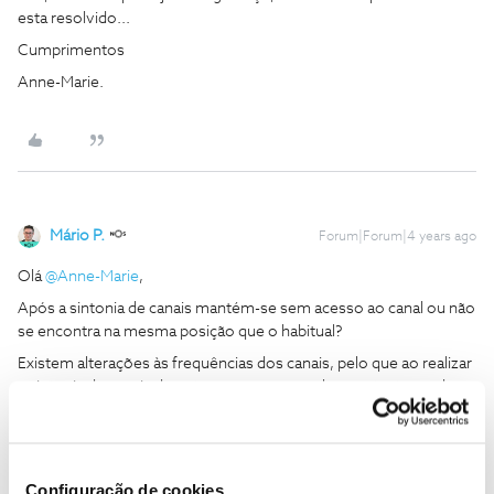
esta resolvido...
Cumprimentos
Anne-Marie.
Mário P.
Forum|Forum|4 years ago
Olá
@Anne-Marie
,
Após a sintonia de canais mantém-se sem acesso ao canal ou não
se encontra na mesma posição que o habitual?
Existem alterações às frequências dos canais, pelo que ao realizar
a sintonia de canais deve ter acesso ao canal, no entanto, pode
encontrar-se numa outra posição.
Testámos e após uma nova sintonia, o canal ARTE encontra-se na
posição 226. Ficamos a aguardar o seu feedback.
Configuração de cookies