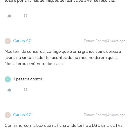
total e por a Tv nas definições de fabrica para ver se resolvia.
Carlos AC
Forum|Forum|4 years ago
C
Mas tem de concordar comigo que é uma grande coincidência a
avaria no sintonizador ter acontecido no mesmo dia em que a
Nos alterou o número dos canais.
1 pessoa gostou
A
Carlos AC
Forum|Forum|4 years ago
C
Confirmei com a box que na ficha onde tenho a LG o sinal da TV5