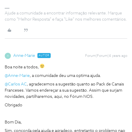
Ajude a comunidade a encontrar informação relevante. Marque
como "Melhor Resposta" e faça "Like" nos melhores comentários.
Anne-Marie
AUTOR
Forum|Forum|4 years ago
A
Boa noite a todos,
@Anne-Marie
, a comunidade deu uma optima ajuda.
@Carlos AC
, agradecemos a sugestão quanto ao Pack de Canais
Franceses. Vamos endereçar a sua sugestão. Assim que surjam
novidades, partilharemos, aqui, no Fórum NOS.
Obrigado
Bom Dia,
Sim, concorda pela ajuda e agradeço, entretanto o problemo nao