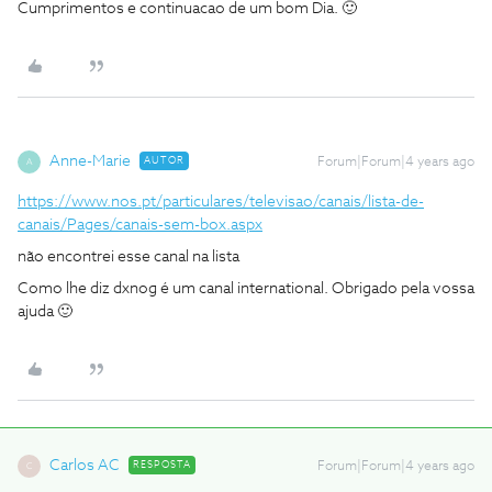
Cumprimentos e continuacao de um bom Dia. 🙂
Anne-Marie
AUTOR
Forum|Forum|4 years ago
A
https://www.nos.pt/particulares/televisao/canais/lista-de-
canais/Pages/canais-sem-box.aspx
não encontrei esse canal na lista
Como lhe diz dxnog é um canal international. Obrigado pela vossa
ajuda 🙂
Carlos AC
RESPOSTA
Forum|Forum|4 years ago
C