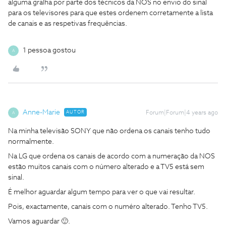
alguma gralha por parte dos técnicos da NOS no envio do sinal
para os televisores para que estes ordenem corretamente a lista
de canais e as respetivas frequências.
1 pessoa gostou
A
Anne-Marie
AUTOR
Forum|Forum|4 years ago
A
Na minha televisão SONY que não ordena os canais tenho tudo
normalmente.
Na LG que ordena os canais de acordo com a numeração da NOS
estão muitos canais com o número alterado e a TV5 está sem
sinal.
É melhor aguardar algum tempo para ver o que vai resultar.
Pois, exactamente, canais com o numéro alterado. Tenho TV5.
Vamos aguardar 🙂.