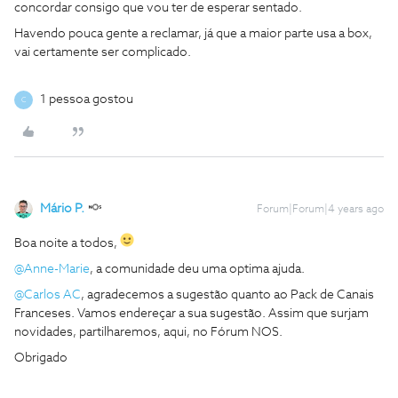
concordar consigo que vou ter de esperar sentado.
Havendo pouca gente a reclamar, já que a maior parte usa a box,
vai certamente ser complicado.
1 pessoa gostou
C
Mário P.
Forum|Forum|4 years ago
Boa noite a todos,
@Anne-Marie
, a comunidade deu uma optima ajuda.
@Carlos AC
, agradecemos a sugestão quanto ao Pack de Canais
Franceses. Vamos endereçar a sua sugestão. Assim que surjam
novidades, partilharemos, aqui, no Fórum NOS.
Obrigado