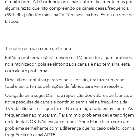
é muito bom. A LG ordenou os canais automaticamente mas por
alguma razão que não compreendo os canais dessa frequência
(394 Mhz) não têm sinal na TV. Têm sinal na box. Estou na rede de
Lisboa.
Também estou na rede de Lisboa.
Então o problema estará mesmo na TV, pode ter algum problema
no sintonizador, pois se sintoniza os canais e nao tem sinal está
com algum problema.
Uma ultima tentativa para ver se ia ao sitio, era fazer um reset
total e por a Tv nas definições de fabrica para ver se resolvia.
Obrigado pela sugestão. Fiz a reposição dos valores de fábrica, a
nova pesquisa de canais e continuo sem sinal na frequência da
TV5. Já não sei mais que fazer. No domingo tudo estava bem. As
frequências não mudaram. Para mim o problema deve ter origem
do lado da NOS. Não esquecer que a Anne Marie ficou com um
problema semelhante com a diferença que no caso dela foi com a
frequência do canal ARTE.