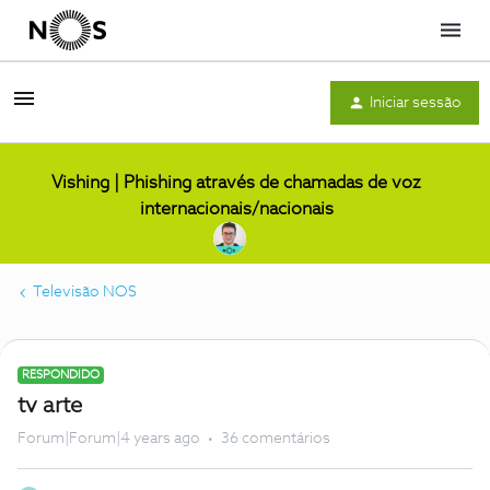
Menu
Iniciar sessão
Vishing | Phishing através de chamadas de voz
internacionais/nacionais
Televisão NOS
RESPONDIDO
tv arte
Forum|Forum|4 years ago
36 comentários