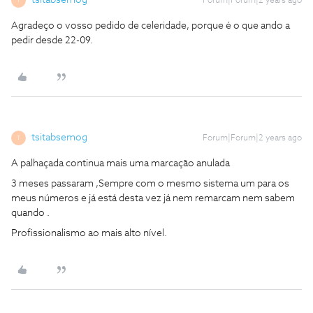
tsitabsemog
Forum|Forum|2 years ago
T
Agradeço o vosso pedido de celeridade, porque é o que ando a
pedir desde 22-09.
tsitabsemog
Forum|Forum|2 years ago
T
A palhaçada continua mais uma marcação anulada
3 meses passaram ,Sempre com o mesmo sistema um para os
meus números e já está desta vez já nem remarcam nem sabem
quando .
Profissionalismo ao mais alto nível.