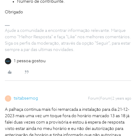
Número de contribuinte.
Obrigado
Ajude a comunidade a encontrar informação relevante. Marque
como "Melhor Resposta" e faça "Like" nos melhores comentários.
Siga os perfis da moderação, através da opção "Seguir", para estar
sempre a par das ultimas novidades.
1 pessoa gostou
tsitabsemog
Forum|Forum|2 years ago
T
A palhaça continua mais foi remarcada a instalação para dia 21-12-
2023 mais uma vez um toque fora do horário marcado 13 as 18 já
falei duas vezes com a provisória e estou á espera de resposta
visto estar ainda no meu horário e eu não dei autorização para
antecipação de horário e tinha informado que não autorizava