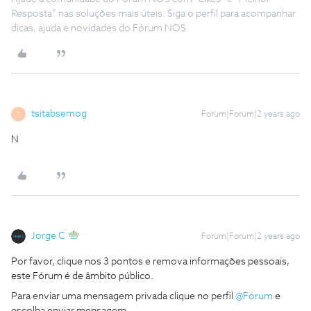
Resposta” nas soluções mais úteis. Siga o perfil para acompanhar
dicas, ajuda e novidades do Fórum NOS.
tsitabsemog
Forum|Forum|2 years ago
T
N
Jorge C
Forum|Forum|2 years ago
Por favor, clique nos 3 pontos e remova informações pessoais,
este Fórum é de âmbito público.
Para enviar uma mensagem privada clique no perfil
@Fórum
e