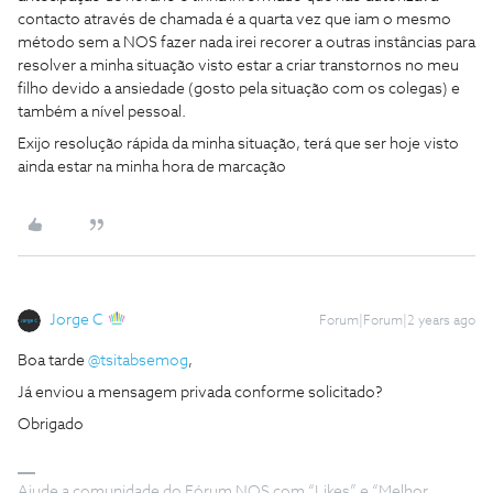
contacto através de chamada é a quarta vez que iam o mesmo
método sem a NOS fazer nada irei recorer a outras instâncias para
resolver a minha situação visto estar a criar transtornos no meu
filho devido a ansiedade (gosto pela situação com os colegas) e
também a nível pessoal.
Exijo resolução rápida da minha situação, terá que ser hoje visto
ainda estar na minha hora de marcação
Jorge C
Forum|Forum|2 years ago
Boa tarde
@tsitabsemog
,
Já enviou a mensagem privada conforme solicitado?
Obrigado
Ajude a comunidade do Fórum NOS com “Likes” e “Melhor