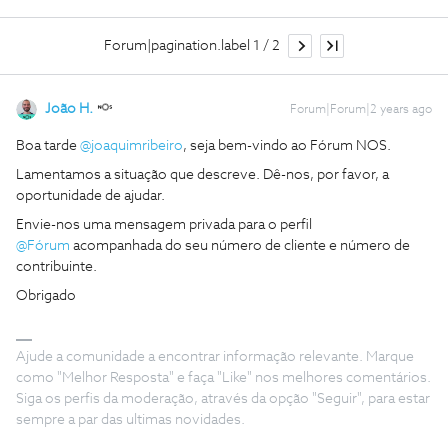
Forum|pagination.label 1 / 2
João H.
Forum|Forum|2 years ago
Boa tarde
@joaquimribeiro
, seja bem-vindo ao Fórum NOS.
Lamentamos a situação que descreve. Dê-nos, por favor, a
oportunidade de ajudar.
Envie-nos uma mensagem privada para o perfil
@Fórum
acompanhada do seu número de cliente e número de
contribuinte.
Obrigado
Ajude a comunidade a encontrar informação relevante. Marque
como "Melhor Resposta" e faça "Like" nos melhores comentários.
Siga os perfis da moderação, através da opção "Seguir", para estar
sempre a par das ultimas novidades.