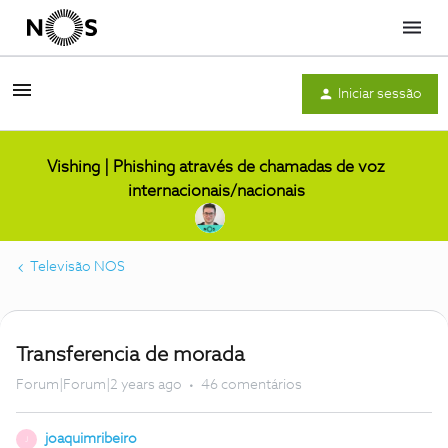
Menu
Iniciar sessão
Vishing | Phishing através de chamadas de voz
internacionais/nacionais
Televisão NOS
Transferencia de morada
Forum|Forum|2 years ago
46 comentários
joaquimribeiro
J