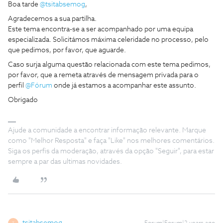
Boa tarde
@tsitabsemog
,
Agradecemos a sua partilha.
Este tema encontra-se a ser acompanhado por uma equipa
especializada. Solicitámos máxima celeridade no processo, pelo
que pedimos, por favor, que aguarde.
Caso surja alguma questão relacionada com este tema pedimos,
por favor, que a remeta através de mensagem privada para o
perfil
@Fórum
onde já estamos a acompanhar este assunto.
Obrigado
Ajude a comunidade a encontrar informação relevante. Marque
como "Melhor Resposta" e faça "Like" nos melhores comentários.
Siga os perfis da moderação, através da opção "Seguir", para estar
sempre a par das ultimas novidades.