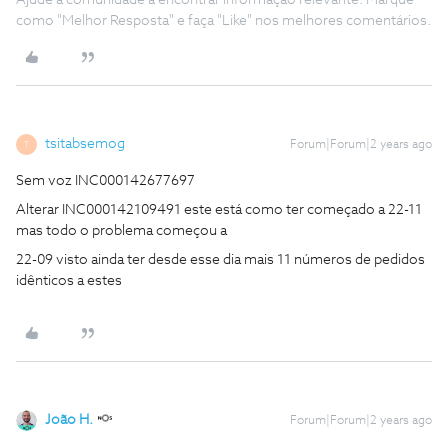
Ajude a comunidade a encontrar informação relevante. Marque
como "Melhor Resposta" e faça "Like" nos melhores comentários.
tsitabsemog
Forum|Forum|2 years ago
T
Sem voz INC000142677697
Alterar INC000142109491 este está como ter começado a 22-11
mas todo o problema começou a
22-09 visto ainda ter desde esse dia mais 11 números de pedidos
idênticos a estes
João H.
Forum|Forum|2 years ago