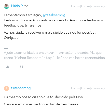
Mário P.
Forum|Forum|2 years ago
Lamentamos a situação,
@tsitabsemog
.
Pedimos informação quanto ao sucedido. Assim que tenhamos
feedback, partilharemos.
Vamos ajudar e resolver o mais rápido que nos for possível.
Obrigado
Ajude a comunidade a encontrar informação relevante. Marque
como "Melhor Resposta" e faça "Like" nos melhores comentários.
tsitabsemog
Forum|Forum|2 years ago
T
Eu mesmo posso dizer o que foi decidido pela Nos
Cancelaram o meu pedido ao fim de três meses