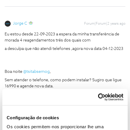
Jorge C
Forum|Forum|2 years ago
Eu estou desde 22-09-2023 a espera da minha transferência de
morada 4 reagendamentos três dos quais com
a desculpa que não atendi telefones ,agora nova data 04-12-2023
Boa noite
@tsitabsemog
,
Sem atender o telefone, como podem instalar? Sugiro que ligue
16990 e agende nova data.
Obrigado
Ajude a comunidade do Fórum NOS com “Likes” e “Melhor
Configuração de cookies
Resposta” nas soluções mais úteis. Siga o perfil para acompanhar
dicas, ajuda e novidades do Fórum NOS.
Os cookies permitem-nos proporcionar lhe uma