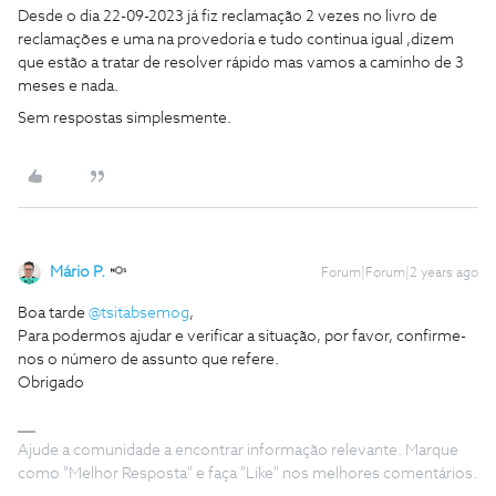
Desde o dia 22-09-2023 já fiz reclamação 2 vezes no livro de
reclamações e uma na provedoria e tudo continua igual ,dizem
que estão a tratar de resolver rápido mas vamos a caminho de 3
meses e nada.
Sem respostas simplesmente.
Mário P.
Forum|Forum|2 years ago
Boa tarde
@tsitabsemog
,
Para podermos ajudar e verificar a situação, por favor, confirme-
nos o número de assunto que refere.
Obrigado
Ajude a comunidade a encontrar informação relevante. Marque
como "Melhor Resposta" e faça "Like" nos melhores comentários.