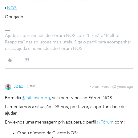
ℹ️
NOS
Obrigado
Ajude a comunidade do Fórum NOS com “Likes” e “Melhor
Resposta” nas soluções mais úteis. Siga o perfil para acompanhar
dicas, ajuda e novidades do Fórum NOS.
João H.
Forum|Forum|2 years ago
Bom dia
@tsitabsemog
, seja bem-vinda ao Fórum NOS.
Lamentamos a situação. Dê-nos, por favor, a oportunidade de
ajudar.
Envie-nos uma mensagem privada para o perfil
@Fórum
com:
O seu número de Cliente NOS;