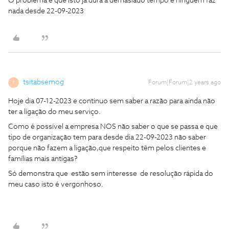
O problema é que isto já dura á demasiado tempo e ninguém faz
nada desde 22-09-2023
tsitabsemog
Forum|Forum|2 years ago
T
Hoje dia 07-12-2023 e continuo sem saber a razão para ainda não
ter a ligação do meu serviço.
Como é possível a empresa NOS não saber o que se passa e que
tipo de organização tem para desde dia 22-09-2023 não saber
porque não fazem a ligação,que respeito têm pelos clientes e
famílias mais antigas?
Só demonstra que estão sem interesse de resolução rápida do
meu caso isto é vergonhoso.