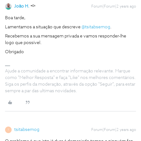
João H.
Forum|Forum|2 years ago
Boa tarde,
Lamentamos a situação que descreve
@tsitabsemog
.
Recebemos a sua mensagem privada e vamos responder-lhe
logo que possível.
Obrigado
Ajude a comunidade a encontrar informação relevante. Marque
como "Melhor Resposta" e faça "Like" nos melhores comentários.
Siga os perfis da moderação, através da opção "Seguir", para estar
sempre a par das ultimas novidades.
tsitabsemog
Forum|Forum|2 years ago
T