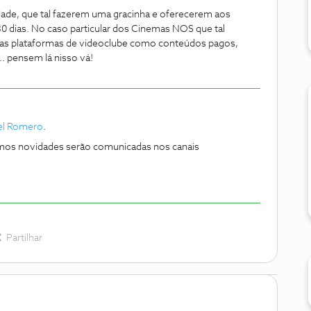
dade, que tal fazerem uma gracinha e oferecerem aos
30 dias. No caso particular dos Cinemas NOS que tal
 nas plataformas de videoclube como conteúdos pagos,
.. pensem lá nisso vá!
el Romero
.
mos novidades serão comunicadas nos canais
Partilhar