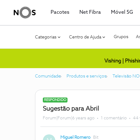
Pacotes
Net Fibra
Móvel 5G
Grupos
As
Categorias
Centro de Ajuda
Vishing | Phish
Comunidade
Produtos e serviços
Televisão NO
RESPONDIDO
Sugestão para Abril
Forum|Forum|6 years ago
1 comentário
44 
Miguel Romero
Bit