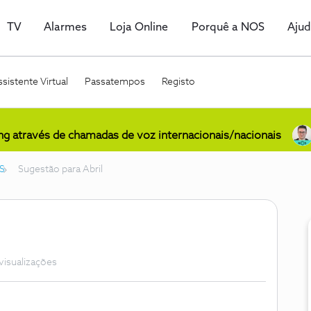
TV
Alarmes
Loja Online
Porquê a NOS
Aju
sistente Virtual
Passatempos
Registo
ing através de chamadas de voz internacionais/nacionais
S
Sugestão para Abril
visualizações