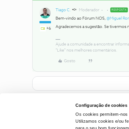
Tiago C.
Moderador
RESPOSTA
Bem-vindo ao Fórum NOS,
@Miguel Ro
Agradecemos a sugestão. Se tivermos n
+6
Ajude a comunidade a encontrar inform
"Like" nos melhores comentários.
Gosto
Configuração de cookies
Os cookies permitem-nos 
Utilizamos cookies e/ou f
para o seu bom funcioname