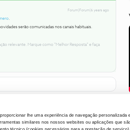
Forum|Forum|6 years ago
mero
.
ovidades serão comunicadas nos canais habituais.
ação relevante. Marque como "Melhor Resposta" e faça
proporcionar lhe uma experiência de navegação personalizada e
erramentas similares nos nossos websites ou aplicações que sã
nto técnico (cookies necessários para a prestação de serviço)