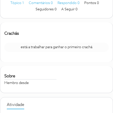
Tópico 1
Comentários 0
Respondido 0
Pontos 0
Seguidores
0
A Seguir
0
Crachás
está a trabalhar para ganhar o primeiro crachá
Sobre
Membro desde
Atividade