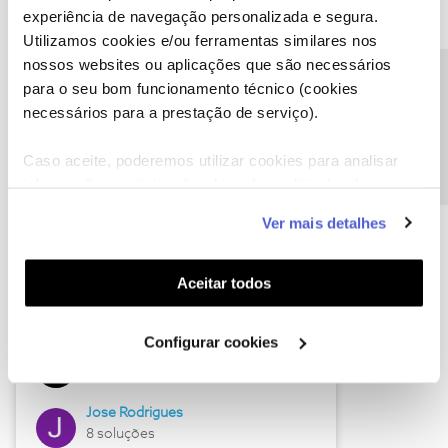
experiência de navegação personalizada e segura.
Utilizamos cookies e/ou ferramentas similares nos
nossos websites ou aplicações que são necessários
Descubra as novidades de junho
Precisa de ajuda?
para o seu bom funcionamento técnico (cookies
necessários para a prestação de serviço).
Caso aceite, poderemos utilizar cookies para analisar
informação estatística (cookies de analítica), adaptar
este serviço às suas preferências e apresentar-lhe
Ver mais detalhes
funcionalidades (cookies de personalização e
funcionalidade) e adaptar anúncios aos seus interesses
(cookies de publicidade personalizada). Pode gerir a
Aceitar todos
utilização dos cookies clicando em "
Configurar
Hall of Fame de junho
Cookies
".
Configurar cookies
Guimas
12 soluções
Jose Rodrigues
8 soluções