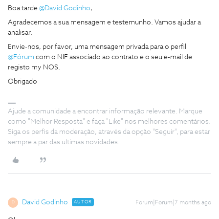
Boa tarde ​
@David Godinho
,
Agradecemos a sua mensagem e testemunho. Vamos ajudar a
analisar.
Envie-nos, por favor, uma mensagem privada para o perfil ​
@Fórum
com o NIF associado ao contrato e o seu e-mail de
registo my NOS.
Obrigado
Ajude a comunidade a encontrar informação relevante. Marque
como "Melhor Resposta" e faça "Like" nos melhores comentários.
Siga os perfis da moderação, através da opção "Seguir", para estar
sempre a par das ultimas novidades.
David Godinho
AUTOR
Forum|Forum|7 months ago
D