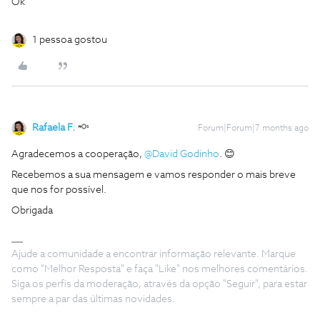
Ok
1 pessoa gostou
Rafaela F.
Forum|Forum|7 months ago
Agradecemos a cooperação, ​
@David Godinho
. 😊
Recebemos a sua mensagem e vamos responder o mais breve
que nos for possível.
Obrigada
Ajude a comunidade a encontrar informação relevante. Marque
como "Melhor Resposta" e faça "Like" nos melhores comentários.
Siga os perfis da moderação, através da opção "Seguir", para estar
sempre a par das últimas novidades.