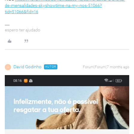
de-mensalidades-skyshowtime-na-my-nos-51066?
tid=51066&fid=16
espero ter ajudado
David Godinho
AUTOR
Forum|Forum|7 months ago
D