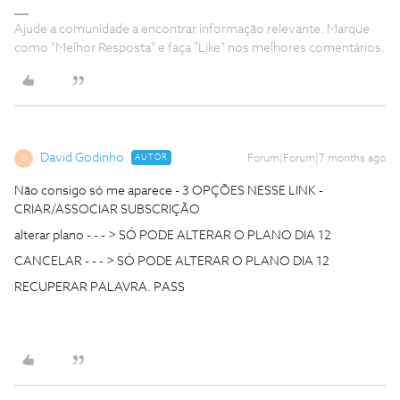
Ajude a comunidade a encontrar informação relevante. Marque
como "Melhor Resposta" e faça "Like" nos melhores comentários.
David Godinho
AUTOR
Forum|Forum|7 months ago
D
Não consigo só me aparece - 3 OPÇÕES NESSE LINK -
CRIAR/ASSOCIAR SUBSCRIÇÃO
alterar plano - - - > SÓ PODE ALTERAR O PLANO DIA 12
CANCELAR - - - > SÓ PODE ALTERAR O PLANO DIA 12
RECUPERAR PALAVRA. PASS