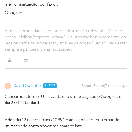
melhor a situação, por favor.
Obrigado
Ajude a comunidade a encontrar informação relevante. Marque
como "Melhor Resposta" e faça "Like" nos melhores comentários.
Siga os perfis da moderação, através da opção "Seguir", para estar
sempre a par das ultimas novidades.
David Godinho
AUTOR
Forum|Forum|7 months ago
D
Caríssimos, tenho. Uma conta showtime paga pelo Google até
dia 25/12 standard.
Aderi dia 12 na nos, plano 10,99€ e ao associar o meu email de
utilizador de conta showtime aparece isto