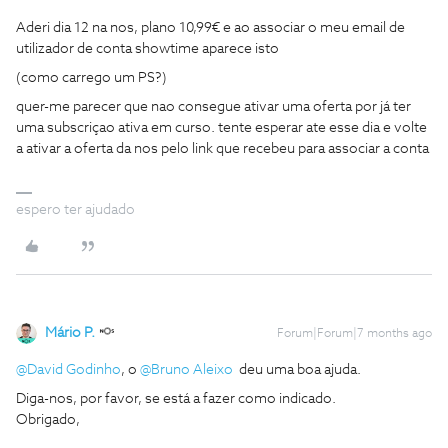
Aderi dia 12 na nos, plano 10,99€ e ao associar o meu email de
utilizador de conta showtime aparece isto
(como carrego um PS?)
quer-me parecer que nao consegue ativar uma oferta por já ter
uma subscriçao ativa em curso. tente esperar ate esse dia e volte
a ativar a oferta da nos pelo link que recebeu para associar a conta
espero ter ajudado
Mário P.
Forum|Forum|7 months ago
@David Godinho
, ​o
@Bruno Aleixo
deu uma boa ajuda.
Diga-nos, por favor, se está a fazer como indicado.
Obrigado,