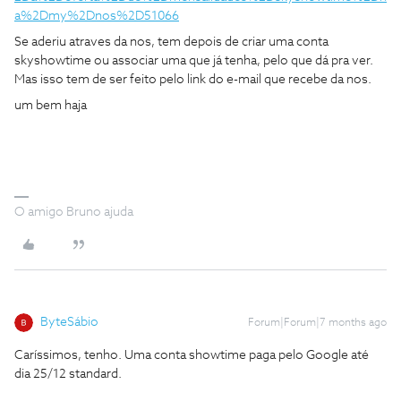
a%2Dmy%2Dnos%2D51066
Se aderiu atraves da nos, tem depois de criar uma conta
skyshowtime ou associar uma que já tenha, pelo que dá pra ver.
Mas isso tem de ser feito pelo link do e-mail que recebe da nos.
um bem haja
O amigo Bruno ajuda
ByteSábio
Forum|Forum|7 months ago
Caríssimos, tenho. Uma conta showtime paga pelo Google até
dia 25/12 standard.