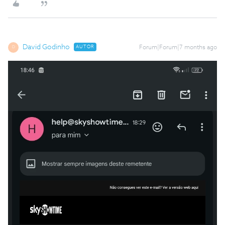
David Godinho
AUTOR
Forum|Forum|7 months ago
D