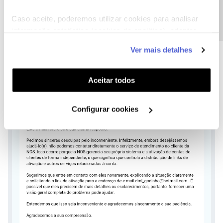
Precisa de ajuda?
Caso aceite, poderemos utilizar cookies para analisar
informação estatística (cookies de analítica), adaptar
este serviço às suas preferências e apresentar-lhe
Ver mais detalhes
funcionalidades (cookies de personalização e
funcionalidade) e adaptar anúncios aos seus interesses
(cookies de publicidade personalizada). Pode gerir a
Aceitar todos
utilização dos cookies clicando em "
Configurar
Cookies
".
Configurar cookies