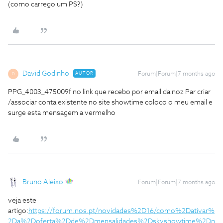
(como carrego um PS?)
David Godinho
AUTOR
Forum|Forum|7 months ago
D
PPG_4003_475009f no link que recebo por email da noz Par criar
/associar conta existente no site showtime coloco o meu email e
surge esta mensagem a vermelho
Bruno Aleixo
Forum|Forum|7 months ago
veja este
artigo:
https://forum.nos.pt/novidades%2D16/como%2Dativar%
2Da%2Doferta%2Dde%2Dmensalidades%2Dskyshowtime%2Dn