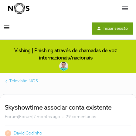
Menu
Iniciar sessão
Vishing | Phishing através de chamadas de voz
internacionais/nacionais
Televisão NOS
Skyshowtime associar conta existente
Forum|Forum|7 months ago
29 comentários
David Godinho
D