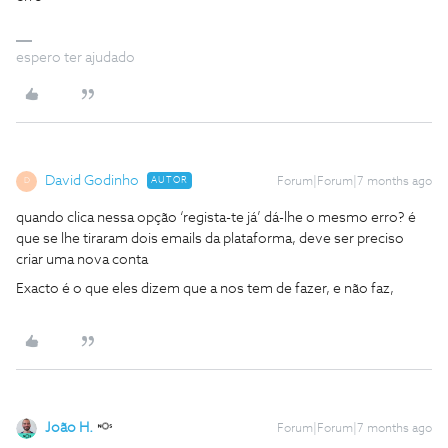
espero ter ajudado
David Godinho
AUTOR
Forum|Forum|7 months ago
D
quando clica nessa opção ‘regista-te já’ dá-lhe o mesmo erro? é
que se lhe tiraram dois emails da plataforma, deve ser preciso
criar uma nova conta
Exacto é o que eles dizem que a nos tem de fazer, e não faz,
João H.
Forum|Forum|7 months ago