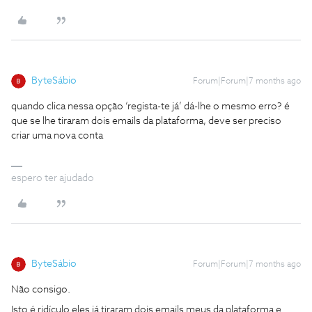
ByteSábio
Forum|Forum|7 months ago
quando clica nessa opção ‘regista-te já’ dá-lhe o mesmo erro? é
que se lhe tiraram dois emails da plataforma, deve ser preciso
criar uma nova conta
espero ter ajudado
ByteSábio
Forum|Forum|7 months ago
Não consigo.
Isto é ridículo eles já tiraram dois emails meus da plataforma e