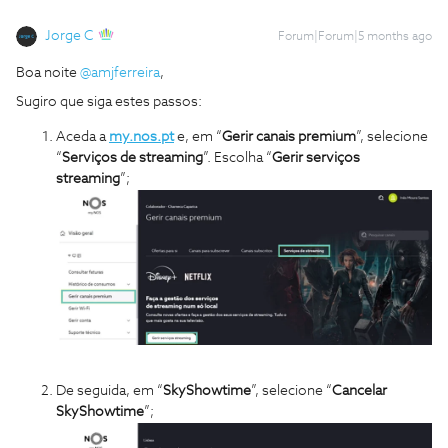
Jorge C
Forum|Forum|5 months ago
Boa noite ​
@amjferreira
,
Sugiro que siga estes passos:
Aceda a
my.nos.pt
e, em “
Gerir canais premium
”, selecione
“
Serviços de streaming
”. Escolha “
Gerir serviços
streaming
”;
De seguida, em “
SkyShowtime
”, selecione “
Cancelar
SkyShowtime
”;