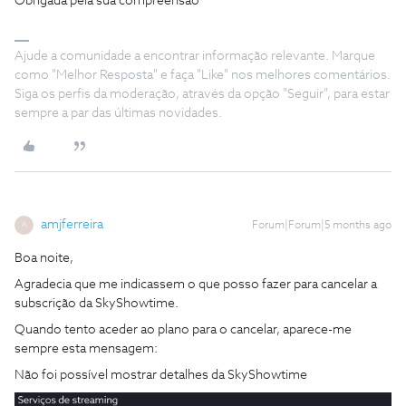
Obrigada pela sua compreensão
Ajude a comunidade a encontrar informação relevante. Marque
como "Melhor Resposta" e faça "Like" nos melhores comentários.
Siga os perfis da moderação, através da opção "Seguir", para estar
sempre a par das últimas novidades.
amjferreira
Forum|Forum|5 months ago
A
Boa noite,
Agradecia que me indicassem o que posso fazer para cancelar a
subscrição da SkyShowtime.
Quando tento aceder ao plano para o cancelar, aparece-me
sempre esta mensagem:
Não foi possível mostrar detalhes da SkyShowtime