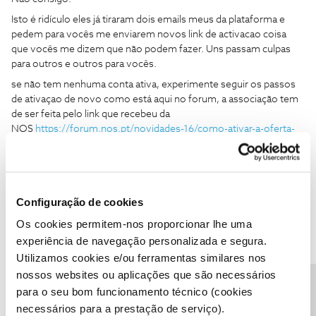
Isto é ridículo eles já tiraram dois emails meus da plataforma e
pedem para vocês me enviarem novos link de activacao coisa
que vocês me dizem que não podem fazer. Uns passam culpas
para outros e outros para vocês.
se não tem nenhuma conta ativa, experimente seguir os passos
de ativaçao de novo como está aqui no forum, a associação tem
de ser feita pelo link que recebeu da
NOS
https://forum.nos.pt/novidades-16/como-ativar-a-oferta-
de-mensalidades-skyshowtime-na-my-nos-51066?
tid=51066&fid=16
Companheiro, esse link só direcciona para o my nos que só tem 3
opções cancelar, alterar recuperar password.
Configuração de cookies
Os cookies permitem-nos proporcionar lhe uma
Como vê a subscrição está activa, mas quando tento entrar na
experiência de navegação personalizada e segura.
plataforma sky pede para escolher um plano e fazer o pagamento
Utilizamos cookies e/ou ferramentas similares nos
nossos websites ou aplicações que são necessários
para o seu bom funcionamento técnico (cookies
necessários para a prestação de serviço).