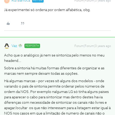
Rui Barroca
AUTOR
Forum|Forum|3 years ago
R
Já experimentei só ordena por ordem alfabética, obg.
Vaz
RESPOSTA
Forum|Forum|3 years ago
Acho que o analógico já nem se sintoniza pelo menos no meu
headend…
Sobre a sintonia há muitas formas diferentes de organizar e as
marcas nem sempre deixam todas as opções.
Há algumas marcas - por vezes sõ alguns dos modelos - onde
variando o país de sintonia permite ordenar pelos números de
ordem da NOS. Por exemplo nalgumas LG só tinha alguns paises
para aparecer o cabo para sintonizar mas dentro destes havia
diferenças com necessidade de sintonizar os canais não livres e
apagar/ocultar os que não interessam para a listagem estar igual à
NOS nos casos em que a limitação de numero de canais não o