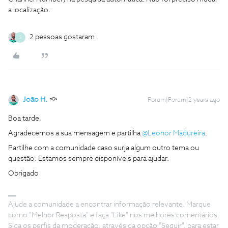
a localização.
2 pessoas gostaram
S
João H.
Forum|Forum|2 years ago
Boa tarde,
Agradecemos a sua mensagem e partilha
@Leonor Madureira
.
Partilhe com a comunidade caso surja algum outro tema ou
questão. Estamos sempre disponíveis para ajudar.
Obrigado
Ajude a comunidade a encontrar informação relevante. Marque
como "Melhor Resposta" e faça "Like" nos melhores comentários.
Siga os perfis da moderação, através da opção "Seguir", para estar