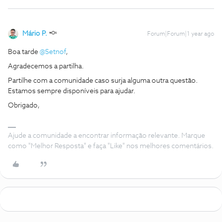
Mário P.
Forum|Forum|1 year ago
Boa tarde ​
@Setnof
,
Agradecemos a partilha.
Partilhe com a comunidade caso surja alguma outra questão.
Estamos sempre disponíveis para ajudar.
Obrigado,
Ajude a comunidade a encontrar informação relevante. Marque
como "Melhor Resposta" e faça "Like" nos melhores comentários.