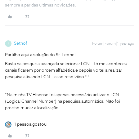
sempre a par das ultimas novidades.
Setnof
Forum|Forum|1 year ago
S
Partilho aqui a solução do Sr. Leonel …
Basta na pesquisa avançada selecionar LCN .. tb me aconteceu
canais ficarem por ordem alfabética e depois voltei a realizar
pesquisa ativando LCN .. caso resolviido !!!
”Na minha TV Hisense foi apenas necessário activar o LCN
(Logical Channel Number) na pesquisa automática. Não foi
preciso mudar a localização.
1 pessoa gostou