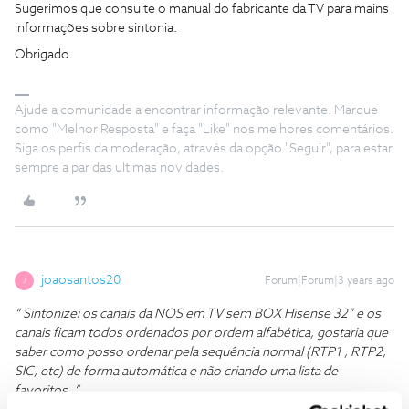
Sugerimos que consulte o manual do fabricante da TV para mains
informações sobre sintonia.
Obrigado
Ajude a comunidade a encontrar informação relevante. Marque
como "Melhor Resposta" e faça "Like" nos melhores comentários.
Siga os perfis da moderação, através da opção "Seguir", para estar
sempre a par das ultimas novidades.
joaosantos20
Forum|Forum|3 years ago
J
“ Sintonizei os canais da NOS em TV sem BOX Hisense 32” e os
canais ficam todos ordenados por ordem alfabética, gostaria que
saber como posso ordenar pela sequência normal (RTP1 , RTP2,
SIC, etc) de forma automática e não criando uma lista de
favoritos. “