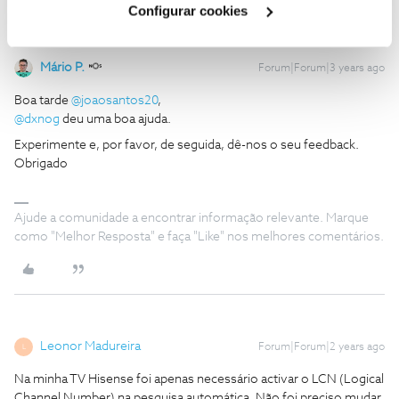
Configurar cookies
Mário P.
Forum|Forum|3 years ago
Boa tarde
@joaosantos20
,
@dxnog
deu uma boa ajuda.
Experimente e, por favor, de seguida, dê-nos o seu feedback.
Obrigado
Ajude a comunidade a encontrar informação relevante. Marque
como "Melhor Resposta" e faça "Like" nos melhores comentários.
Leonor Madureira
Forum|Forum|2 years ago
L
Na minha TV Hisense foi apenas necessário activar o LCN (Logical
Channel Number) na pesquisa automática. Não foi preciso mudar