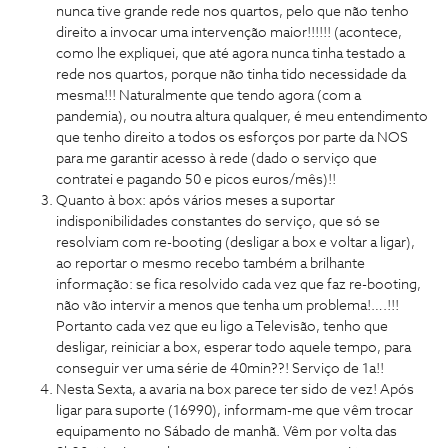
nunca tive grande rede nos quartos, pelo que não tenho
direito a invocar uma intervenção maior!!!!!! (acontece,
como lhe expliquei, que até agora nunca tinha testado a
rede nos quartos, porque não tinha tido necessidade da
mesma!!! Naturalmente que tendo agora (com a
pandemia), ou noutra altura qualquer, é meu entendimento
que tenho direito a todos os esforços por parte da NOS
para me garantir acesso à rede (dado o serviço que
contratei e pagando 50 e picos euros/mês)!!
Quanto à box: após vários meses a suportar
indisponibilidades constantes do serviço, que só se
resolviam com re-booting (desligar a box e voltar a ligar),
ao reportar o mesmo recebo também a brilhante
informação: se fica resolvido cada vez que faz re-booting,
não vão intervir a menos que tenha um problema!….!!!
Portanto cada vez que eu ligo a Televisão, tenho que
desligar, reiniciar a box, esperar todo aquele tempo, para
conseguir ver uma série de 40min??! Serviço de 1a!!
Nesta Sexta, a avaria na box parece ter sido de vez! Após
ligar para suporte (16990), informam-me que vêm trocar
equipamento no Sábado de manhã. Vêm por volta das