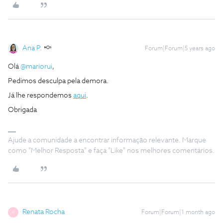
Ana P.
Forum|Forum|5 years ago
Olá
@mariorui
,
Pedimos desculpa pela demora.
Já lhe respondemos
aqui
.
Obrigada
Ajude a comunidade a encontrar informação relevante. Marque
como "Melhor Resposta" e faça "Like" nos melhores comentários.
Renata Rocha
Forum|Forum|1 month ago
R