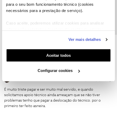
Precisa de ajuda?
para o seu bom funcionamento técnico (cookies
necessários para a prestação de serviço).
mariorui
Forum|Forum|5 years ago
O serviço é muito fraco parece o fantasma da ópera está sempre
Caso aceite, poderemos utilizar cookies para analisar
a desaparecer, principalmente a internet e a tv, mas todos os
informação estatística (cookies de analítica), adaptar
meses pago como se tivesse um serviço de excelência, SÓ
este serviço às suas preferências e apresentar-lhe
FALTA 12 MESES. CALMA MUITA CALMA DIZ O MEU MÉDICO
Ver mais detalhes
funcionalidades (cookies de personalização e
DO CORAÇÃO.
funcionalidade) e adaptar anúncios aos seus interesses
(cookies de publicidade personalizada). Pode gerir a
Aceitar todos
utilização dos cookies clicando em "
Configurar
Cookies
".
Configurar cookies
mariorui
Forum|Forum|5 years ago
É muito triste pagar e ser muito mal servido, e quando
solicitamos apoio técnico ainda ameaçam que se não tiver
problemas tenho que pagar a deslocação do técnico. por o
primeiro ter feito asneira.