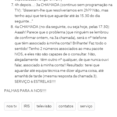
4h depois...: 3a CHAMADA (continuo sem programação na
TV): “disseram-lhe que resolveríamos em 2h?? Não, mas
tenho aqui que terá que aguardar até às 15.30 do dia
seguinte...”
4a CHAMADA (no dia seguinte, ou seja hoje, pelas 17:30):
Aaaah! Parece que o problema (que ninguém se lembrou
de confirmar ontem, na 3a chamada), será o nº telefone
que têm associado à minha conta!! Brilhante! Faz todo o
sentido! Tenho 2 números associados ao meu pacote
NOS, e eles não são capazes de o consultar. Não,
alegadamente têm outro nº qualquer, de que nunca ouvi
falar, associado à minha conta!! Resultado: terei que
aguardar até equipa técnica me dizer alguma coisa, até
amanhã de tarde (mesma resposta da chamada 3).
SERVIÇO 6 ESTRELAS!!!!
PALMAS PARA A NOS!!!!
nos tv
IRIS
televisão
contatos
serviço