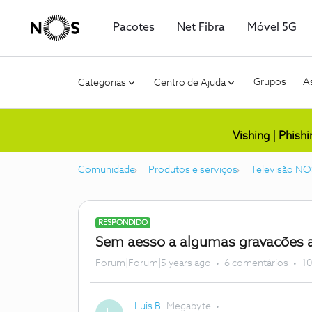
Pacotes
Net Fibra
Móvel 5G
Grupos
As
Categorias
Centro de Ajuda
Vishing | Phish
Comunidade
Produtos e serviços
Televisão NO
RESPONDIDO
Sem aesso a algumas gravacões 
Forum|Forum|5 years ago
6 comentários
10
Luis B
Megabyte