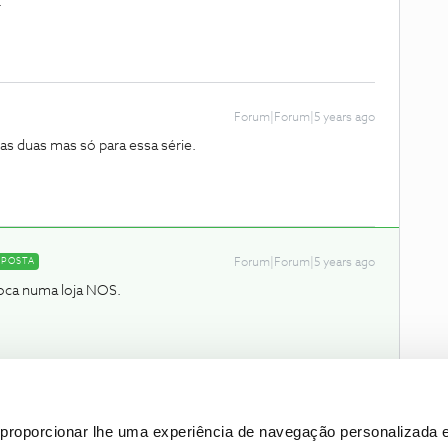
.
Forum|Forum|5 years ago
 as duas mas só para essa série.
SPOSTA
Forum|Forum|5 years ago
roca numa loja NOS.
proporcionar lhe uma experiência de navegação personalizada e