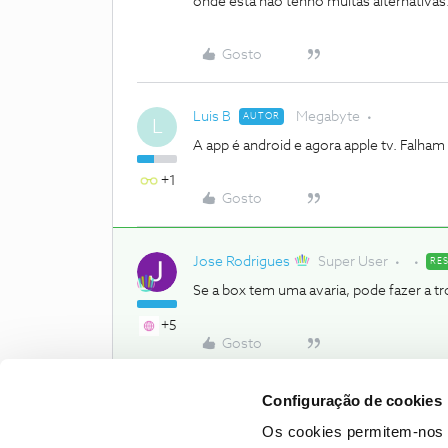
onde está não tenho muitas alternativas
Gosto
Luis B
Megabyte
AUTOR
L
A app é android e agora apple tv. Falham
+1
Gosto
Jose Rodrigues
Super User
RE
Se a box tem uma avaria, pode fazer a t
+5
Gosto
Configuração de cookies
Os cookies permitem-nos 