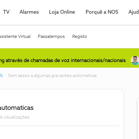
TV
Alarmes
Loja Online
Porquê a NOS
Aju
sistente Virtual
Passatempos
Registo
ing através de chamadas de voz internacionais/nacionais
S
Sem aesso a algumas gravacões automaticas
automaticas
6 visualizações