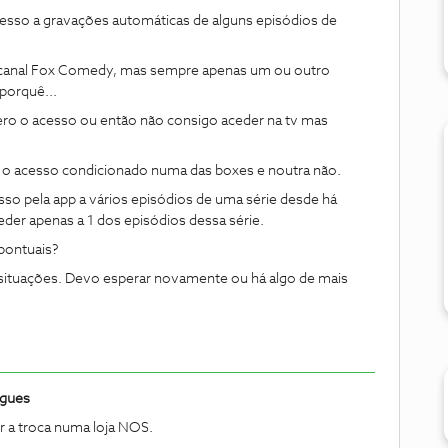
esso a gravações automáticas de alguns episódios de
canal Fox Comedy, mas sempre apenas um ou outro
porquê...
pero o acesso ou então não consigo aceder na tv mas
 o acesso condicionado numa das boxes e noutra não.
sso pela app a vários episódios de uma série desde há
ceder apenas a 1 dos episódios dessa série.
 pontuais?
situações. Devo esperar novamente ou há algo de mais
igues
r a troca numa loja NOS.