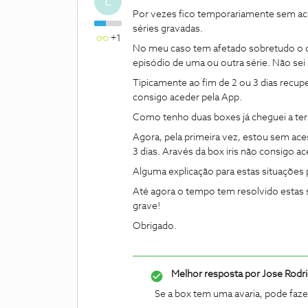
L
Por vezes fico temporariamente sem ac
séries gravadas.
+1
No meu caso tem afetado sobretudo o 
episódio de uma ou outra série. Não sei 
Tipicamente ao fim de 2 ou 3 dias recu
consigo aceder pela App.
Como tenho duas boxes já cheguei a ter
Agora, pela primeira vez, estou sem ace
3 dias. Aravés da box iris não consigo a
Alguma explicação para estas situações
Até agora o tempo tem resolvido estas 
grave!
Obrigado.
Melhor resposta por
Jose Rodr
Se a box tem uma avaria, pode faze