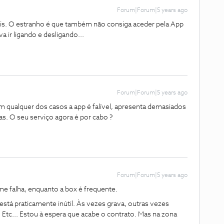
Forum|Forum|5 years ago
iris. O estranho é que também não consiga aceder pela App
 ir ligando e desligando...
Forum|Forum|5 years ago
 qualquer dos casos a app é falível, apresenta demasiados
s. O seu serviço agora é por cabo ?
Forum|Forum|5 years ago
me falha, enquanto a box é frequente.
está praticamente inútil. Às vezes grava, outras vezes
 Etc... Estou à espera que acabe o contrato. Mas na zona