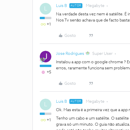
Luis B
Megabyte
AUTOR
L
Na verdade desta vez nem é satélite. É 
Nos Tv senão achava que de facto bastava
+1
Gosto
Jose Rodrigues
Super User
Instalou a app com o google chrome ? Em
erros, raramente funciona sem problema
+5
Gosto
Luis B
Megabyte
AUTOR
L
Ok. Mas esta é a primeira vez que a app 
Tenho um cabo e um satélite. O satélite 
+1
grava só um minuto. O guia não atualiza.