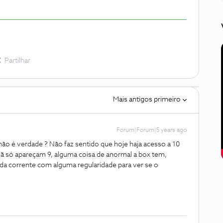
Partilhar
Mais antigos primeiro
Forum|Forum|5 years ago
 não é verdade ? Não faz sentido que hoje haja acesso a 10
ã só apareçam 9, alguma coisa de anormal a box tem,
 da corrente com alguma regularidade para ver se o