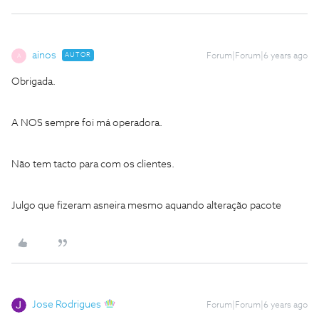
ainos
AUTOR
Forum|Forum|6 years ago
A
Obrigada.
A NOS sempre foi má operadora.
Não tem tacto para com os clientes.
Julgo que fizeram asneira mesmo aquando alteração pacote
Jose Rodrigues
Forum|Forum|6 years ago