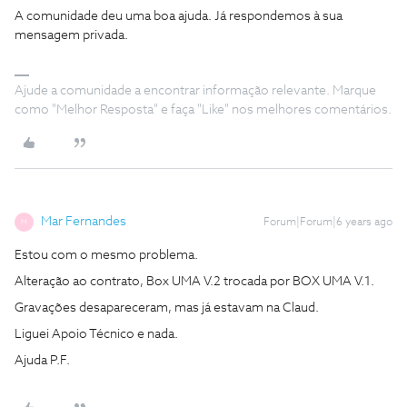
A comunidade deu uma boa ajuda. Já respondemos à sua
mensagem privada.
Ajude a comunidade a encontrar informação relevante. Marque
como "Melhor Resposta" e faça "Like" nos melhores comentários.
Mar Fernandes
Forum|Forum|6 years ago
M
Estou com o mesmo problema.
Alteração ao contrato, Box UMA V.2 trocada por BOX UMA V.1.
Gravações desapareceram, mas já estavam na Claud.
Liguei Apoio Técnico e nada.
Ajuda P.F.