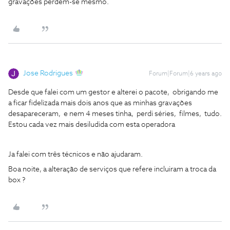
gravações perdem-se mesmo.
Jose Rodrigues
Forum|Forum|6 years ago
Desde que falei com um gestor e alterei o pacote, obrigando me
a ficar fidelizada mais dois anos que as minhas gravações
desapareceram, e nem 4 meses tinha, perdi séries, filmes, tudo.
Estou cada vez mais desiludida com esta operadora
Ja falei com três técnicos e não ajudaram.
Boa noite, a alteração de serviços que refere incluiram a troca da
box ?