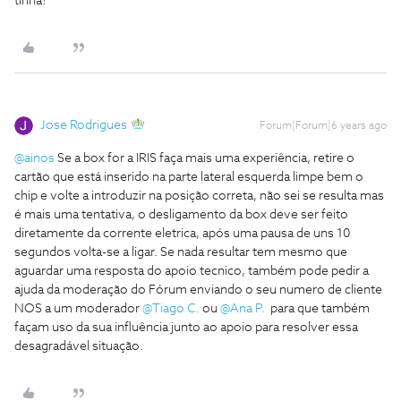
tinha!
Jose Rodrigues
Forum|Forum|6 years ago
@ainos
Se a box for a IRIS faça mais uma experiência, retire o
cartão que está inserido na parte lateral esquerda limpe bem o
chip e volte a introduzir na posição correta, não sei se resulta mas
é mais uma tentativa, o desligamento da box deve ser feito
diretamente da corrente eletrica, após uma pausa de uns 10
segundos volta-se a ligar. Se nada resultar tem mesmo que
aguardar uma resposta do apoio tecnico, também pode pedir a
ajuda da moderação do Fórum enviando o seu numero de cliente
NOS a um moderador
@Tiago C.
ou
@Ana P.
para que também
façam uso da sua influência junto ao apoio para resolver essa
desagradável situação.