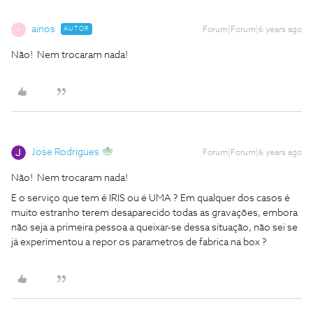
ainos
AUTOR
Forum|Forum|6 years ago
A
Não! Nem trocaram nada!
Jose Rodrigues
Forum|Forum|6 years ago
Não! Nem trocaram nada!
E o serviço que tem é IRIS ou é UMA ? Em qualquer dos casos é
muito estranho terem desaparecido todas as gravações, embora
não seja a primeira pessoa a queixar-se dessa situação, não sei se
já experimentou a repor os parametros de fabrica na box ?