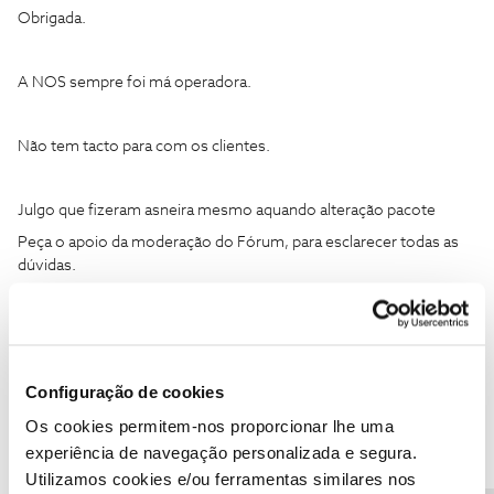
Obrigada.
A NOS sempre foi má operadora.
Não tem tacto para com os clientes.
Julgo que fizeram asneira mesmo aquando alteração pacote
Peça o apoio da moderação do Fórum, para esclarecer todas as
dúvidas.
Configuração de cookies
ainos
AUTOR
Forum|Forum|6 years ago
A
Os cookies permitem-nos proporcionar lhe uma
experiência de navegação personalizada e segura.
Ja pedi.
Utilizamos cookies e/ou ferramentas similares nos