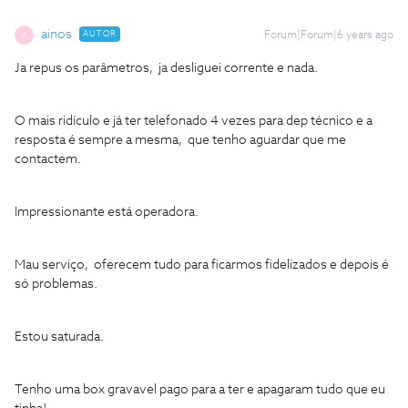
ainos
AUTOR
Forum|Forum|6 years ago
A
Ja repus os parâmetros, ja desliguei corrente e nada.
O mais ridículo e já ter telefonado 4 vezes para dep técnico e a
resposta é sempre a mesma, que tenho aguardar que me
contactem.
Impressionante está operadora.
Mau serviço, oferecem tudo para ficarmos fidelizados e depois é
só problemas.
Estou saturada.
Tenho uma box gravavel pago para a ter e apagaram tudo que eu