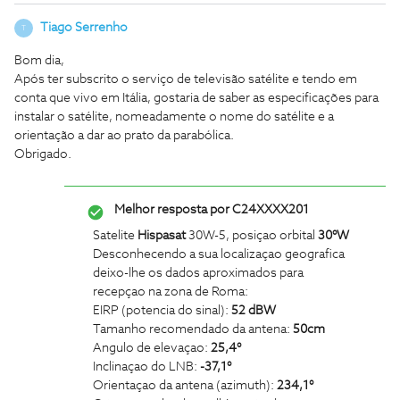
Tiago Serrenho
T
Bom dia,
Após ter subscrito o serviço de televisão satélite e tendo em
conta que vivo em Itália, gostaria de saber as especificações para
instalar o satélite, nomeadamente o nome do satélite e a
orientação a dar ao prato da parabólica.
Obrigado.
Melhor resposta por
C24XXXX201
Satelite
Hispasat
30W-5, posiçao orbital
30°W
Desconhecendo a sua localizaçao geografica
deixo-lhe os dados aproximados para
recepçao na zona de Roma:
EIRP (potencia do sinal):
52 dBW
Tamanho recomendado da antena:
50cm
Angulo de elevaçao:
25,4°
Inclinaçao do LNB:
-37,1°
Orientaçao da antena (azimuth):
234,1°