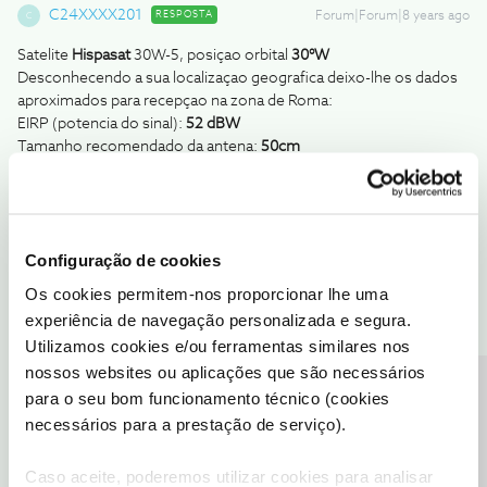
C24XXXX201
RESPOSTA
Forum|Forum|8 years ago
C
Satelite
Hispasat
30W-5, posiçao orbital
30°W
Desconhecendo a sua localizaçao geografica deixo-lhe os dados
aproximados para recepçao na zona de Roma:
EIRP (potencia do sinal):
52 dBW
Tamanho recomendado da antena:
50cm
Angulo de elevaçao:
25,4°
Inclinaçao do LNB:
-37,1°
Orientaçao da antena (azimuth):
234,1°
O transponder de acolhimento deve ser o 12322 / H / 27500 mas
Configuração de cookies
estes dados devem estar por defeito no receptor se for oficial...
Os cookies permitem-nos proporcionar lhe uma
experiência de navegação personalizada e segura.
Utilizamos cookies e/ou ferramentas similares nos
nossos websites ou aplicações que são necessários
Precisa de ajuda?
para o seu bom funcionamento técnico (cookies
necessários para a prestação de serviço).
Caso aceite, poderemos utilizar cookies para analisar