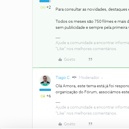
+2
Para consultar as novidades, destaques e
Todos os meses são 750 filmes e mais d
sem publicidade e sempre pela primeira 
Ajude a comunidade a encontrar inform
"Like" nos melhores comentários.
Gosto
Tiago C.
Moderador
Olá Amora, este tema está já foi respon
organização do Fórum, associámos este 
+6
Ajude a comunidade a encontrar inform
"Like" nos melhores comentários.
Gosto