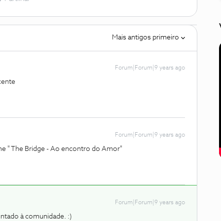
Mais antigos primeiro
Forum|Forum|9 years ago
cente
Forum|Forum|9 years ago
lme " The Bridge - Ao encontro do Amor"
Forum|Forum|9 years ago
juntado à comunidade. :)