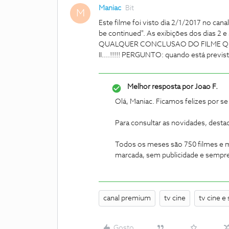
Maniac
Bit
M
Este filme foi visto dia 2/1/2017 no can
be continued". As exibições dos dias 
QUALQUER CONCLUSAO DO FILME QUE, d
II....!!!!! PERGUNTO: quando está previst
Melhor resposta por
Joao F.
Olá, Maniac. Ficamos felizes por se
Para consultar as novidades, destaq
Todos os meses são 750 filmes e m
marcada, sem publicidade e sempre 
canal premium
tv cine
tv cine e 
Gosto