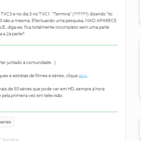
al TVC3 e no dia 3 no TVC1. "Termina" (??????) dizendo "to
2 e 3 são a mesma. Efectuando uma pesquisa, NAO APARECE
iga-se, fica totalmente incompleto sem uma parte
a a 2a parte?
 ter juntado à comunidade. :)
ues e estreias de filmes e séries, clique
aqui
.
ais de 50 séries que pode ver em HD, sempre à hora
pela primeira vez em televisão.
series
Partilhar