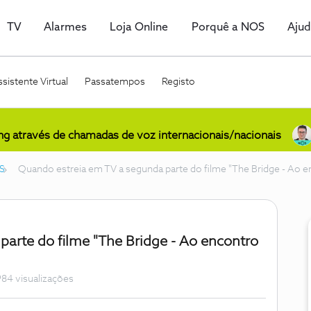
TV
Alarmes
Loja Online
Porquê a NOS
Aju
sistente Virtual
Passatempos
Registo
ing através de chamadas de voz internacionais/nacionais
S
Quando estreia em TV a segunda parte do filme "The Bridge - Ao 
arte do filme "The Bridge - Ao encontro
84 visualizações