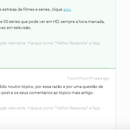
 estreias de filmes e séries, clique
aqui
.
e 50 séries que pode ver em HD, sempre à hora marcada,
vez em televisão.
ação relevante. Marque como "Melhor Resposta" e faça
Forum|Forum|9 years ago
dido noutro tópico, por essa razão e por uma questão de
post e os seus comentários ao tópico mais antigo.
ação relevante. Marque como "Melhor Resposta" e faça