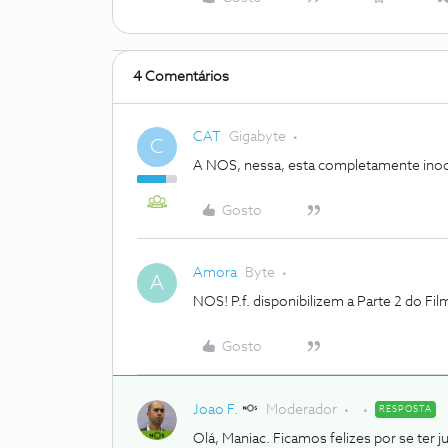
4 Comentários
CAT
Gigabyte
C
A NOS, nessa, esta completamente ino
Gosto
Amora
Byte
A
NOS! P.f. disponibilizem a Parte 2 do Fi
Gosto
Joao F.
Moderador
RESPOSTA
Olá, Maniac. Ficamos felizes por se ter 