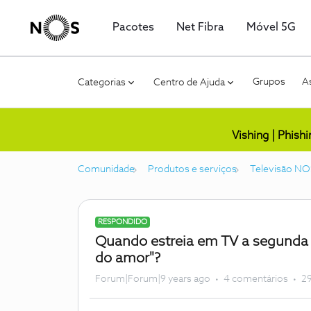
Pacotes
Net Fibra
Móvel 5G
Grupos
As
Categorias
Centro de Ajuda
Vishing | Phish
Comunidade
Produtos e serviços
Televisão NO
RESPONDIDO
Quando estreia em TV a segunda p
do amor"?
Forum|Forum|9 years ago
4 comentários
29