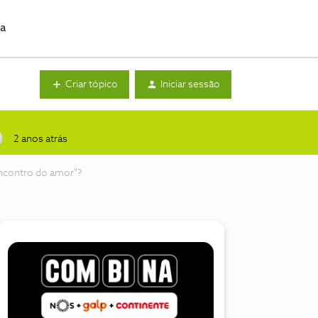
da
Criar tópico
Iniciar sessão
2 anos atrás
encontro do amor"?