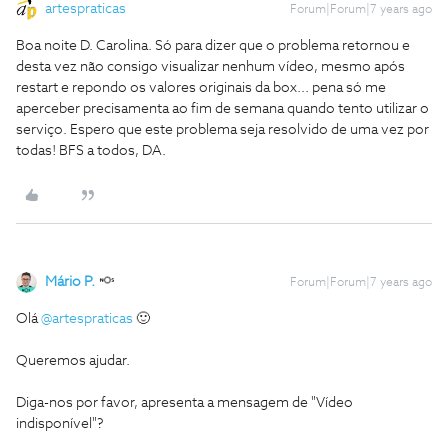
artespraticas
Forum|Forum|7 years ago
Boa noite D. Carolina. Só para dizer que o problema retornou e
desta vez não consigo visualizar nenhum vídeo, mesmo após
restart e repondo os valores originais da box... pena só me
aperceber precisamenta ao fim de semana quando tento utilizar o
serviço. Espero que este problema seja resolvido de uma vez por
todas! BFS a todos, DA.
Mário P.
Forum|Forum|7 years ago
Olá
@artespraticas
🙂
Queremos ajudar.
Diga-nos por favor, apresenta a mensagem de "Vídeo
indisponível"?