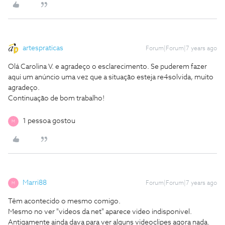
artespraticas
Forum|Forum|7 years ago
Olá Carolina V. e agradeço o esclarecimento. Se puderem fazer
aqui um anúncio uma vez que a situação esteja re4solvida, muito
agradeço.
Continuação de bom trabalho!
1 pessoa gostou
M
Marri88
Forum|Forum|7 years ago
M
Têm acontecido o mesmo comigo.
Mesmo no ver "videos da net" aparece video indisponivel.
Antigamente ainda dava para ver alguns videoclipes agora nada.