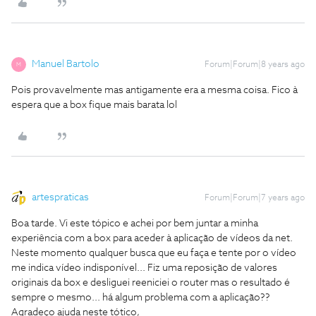
Manuel Bartolo
Forum|Forum|8 years ago
M
Pois provavelmente mas antigamente era a mesma coisa. Fico à
espera que a box fique mais barata lol
artespraticas
Forum|Forum|7 years ago
Boa tarde. Vi este tópico e achei por bem juntar a minha
experiência com a box para aceder à aplicação de vídeos da net.
Neste momento qualquer busca que eu faça e tente por o vídeo
me indica vídeo indisponível... Fiz uma reposição de valores
originais da box e desliguei reeniciei o router mas o resultado é
sempre o mesmo... há algum problema com a aplicação??
Agradeço ajuda neste tótico,