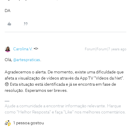
DA
Carolina V.
Forum|Forum|7 years ago
Olá,
@artespraticas
.
Agradecemos o alerta. De momento, existe uma dificuldade que
afeta a visualização de vídeos através da App TV "Vídeos da Net".
😞 Esta situação está identificada e já se encontra em fase de
resolução. Esperamos ser breves.
Ajude a comunidade a encontrar informação relevante. Marque
como "Melhor Resposta" e faça "Like" nos melhores comentários.
1 pessoa gostou