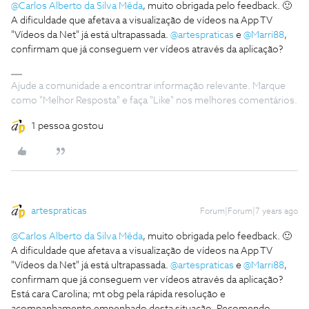
@Carlos Alberto da Silva Mêda
, muito obrigada pelo feedback. 🙂
A dificuldade que afetava a visualização de vídeos na App TV
"Vídeos da Net" já está ultrapassada.
@artespraticas
e
@Marri88
,
confirmam que já conseguem ver vídeos através da aplicação?
Ajude a comunidade a encontrar informação relevante. Marque
como "Melhor Resposta" e faça "Like" nos melhores comentários.
1 pessoa gostou
artespraticas
Forum|Forum|7 years ago
@Carlos Alberto da Silva Mêda
, muito obrigada pelo feedback. 🙂
A dificuldade que afetava a visualização de vídeos na App TV
"Vídeos da Net" já está ultrapassada.
@artespraticas
e
@Marri88
,
confirmam que já conseguem ver vídeos através da aplicação?
Está cara Carolina; mt obg pela rápida resolução e