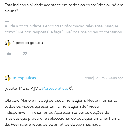
Esta indisponibilidade acontece em todos os conteúdos ou só em
alguns?
Ajude a comunidade a encontrar informação relevante. Marque
como "Melhor Resposta" e faça "Like" nos melhores comentários.
1 pessoa gostou
artespraticas
Forum|Forum|7 years ago
[quote=Mário P.]Olá
@artespraticas
🙂
Olá caro Mário e mt obg pela sua mensagem. Neste momento
todos os vídeos apresentam a mensagem de "Vídeo
indisponível", infelizmente. Aparecem as várias opções de
músicas que procuro, e selecccionando qualquer uma nenhuma
dá. Reeiniciei e repus os parâmetros da box mas nada