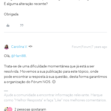
É alguma alteração recente?
Obrigada
Carolina V.
Forum|Forum|7 years ago
Olá,
@Marri88
.
Trata-se de uma dificuldade momentânea que já está a ser
resolvida. Movemos a sua publicação para este tópico, onde
pode encontrar a resposta à sua questão, desta forma garantimos
a organização do Fórum NOS. 🙂
Ajude a comunidade a encontrar informação relevante. Marque
como "Melhor Resposta" e faça "Like" nos melhores comentários.
2 pessoas gostaram
M