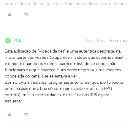
como "Melhor Resposta" e faça "Like" nos melhores comentários.
VCL
Forum|Forum|6 years ago
V
Esta aplicação de "videos da net" é uma autêntica desgraça, na
maior parte das vezes não aparecem vídeos que sabemos existir,
e o pior é quando os vídeos aparecem listados e depois não
funcionam e o que aparece é um écran negro ou uma imagem
congelada do canal que se estava a ver …
Bom o EPG e visualisar programas anteriores (quando funciona
bem, há dias que a box só com reinicializão mostra o EPG
correto), mas funcionalidades "extras" da box IRIS é para
esquecer.