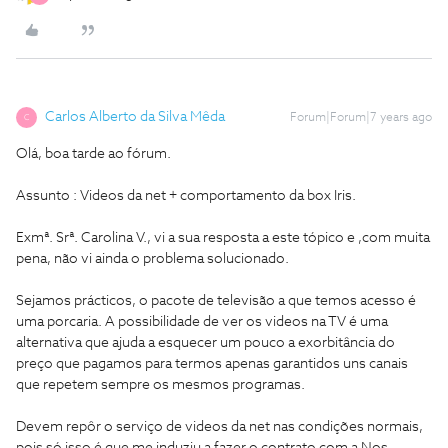
Carlos Alberto da Silva Mêda
Forum|Forum|7 years ago
C
Olá, boa tarde ao fórum.
Assunto : Videos da net + comportamento da box Iris.
Exmª. Srª. Carolina V., vi a sua resposta a este tópico e ,com muita
pena, não vi ainda o problema solucionado.
Sejamos prácticos, o pacote de televisão a que temos acesso é
uma porcaria. A possibilidade de ver os videos na TV é uma
alternativa que ajuda a esquecer um pouco a exorbitância do
preço que pagamos para termos apenas garantidos uns canais
que repetem sempre os mesmos programas.
Devem repôr o serviço de videos da net nas condições normais,