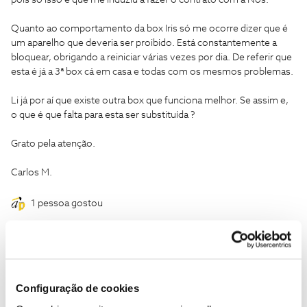
pois só isso é que me induziu a fazer o contrato com a Nos.
Quanto ao comportamento da box Iris só me ocorre dizer que é
um aparelho que deveria ser proibido. Está constantemente a
bloquear, obrigando a reiniciar várias vezes por dia. De referir que
esta é já a 3ª box cá em casa e todas com os mesmos problemas.
Li já por aí que existe outra box que funciona melhor. Se assim e,
o que é que falta para esta ser substituída ?
Grato pela atenção.
Carlos M.
1 pessoa gostou
Configuração de cookies
Carolina V.
Forum|Forum|7 years ago