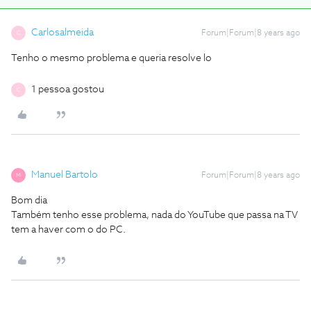
Carlosalmeida
Forum|Forum|8 years ago
C
Tenho o mesmo problema e queria resolve lo
1 pessoa gostou
C
Manuel Bartolo
Forum|Forum|8 years ago
M
Bom dia
Também tenho esse problema, nada do YouTube que passa na TV
tem a haver com o do PC.