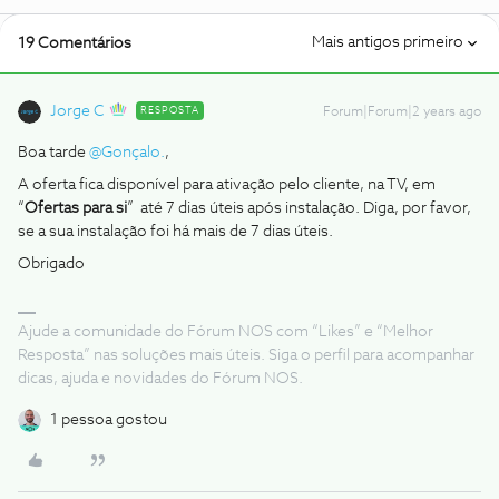
Mais antigos primeiro
19 Comentários
Jorge C
RESPOSTA
Forum|Forum|2 years ago
Boa tarde
@Gonçalo.
,
A oferta fica disponível para ativação pelo cliente, na TV, em
“
Ofertas para si
” até 7 dias úteis após instalação. Diga, por favor,
se a sua instalação foi há mais de 7 dias úteis.
Obrigado
Ajude a comunidade do Fórum NOS com “Likes” e “Melhor
Resposta” nas soluções mais úteis. Siga o perfil para acompanhar
dicas, ajuda e novidades do Fórum NOS.
1 pessoa gostou