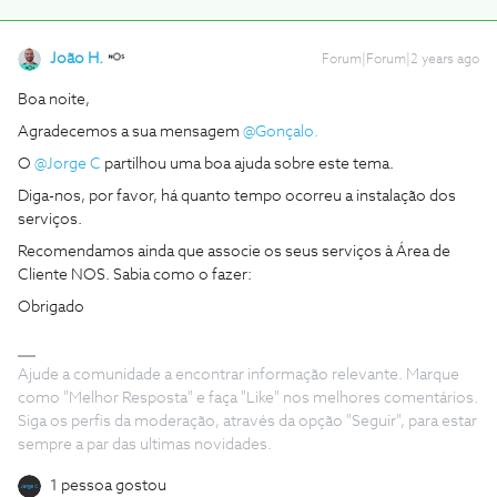
João H.
Forum|Forum|2 years ago
Boa noite,
Agradecemos a sua mensagem
@Gonçalo.
O
@Jorge C
partilhou uma boa ajuda sobre este tema.
Diga-nos, por favor, há quanto tempo ocorreu a instalação dos
serviços.
Recomendamos ainda que associe os seus serviços à Área de
Cliente NOS. Sabia como o fazer:
Obrigado
Ajude a comunidade a encontrar informação relevante. Marque
como "Melhor Resposta" e faça "Like" nos melhores comentários.
Siga os perfis da moderação, através da opção "Seguir", para estar
sempre a par das ultimas novidades.
1 pessoa gostou