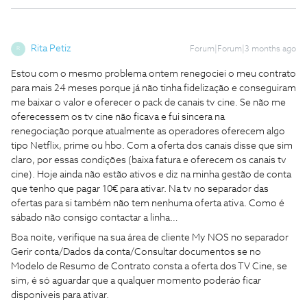
Rita Petiz
Forum|Forum|3 months ago
R
Estou com o mesmo problema ontem renegociei o meu contrato
para mais 24 meses porque já não tinha fidelização e conseguiram
me baixar o valor e oferecer o pack de canais tv cine. Se não me
oferecessem os tv cine não ficava e fui sincera na
renegociação porque atualmente as operadores oferecem algo
tipo Netflix, prime ou hbo. Com a oferta dos canais disse que sim
claro, por essas condições (baixa fatura e oferecem os canais tv
cine). Hoje ainda não estão ativos e diz na minha gestão de conta
que tenho que pagar 10€ para ativar. Na tv no separador das
ofertas para si também não tem nenhuma oferta ativa. Como é
sábado não consigo contactar a linha…
Boa noite, verifique na sua área de cliente My NOS no separador
Gerir conta/Dados da conta/Consultar documentos se no
Modelo de Resumo de Contrato consta a oferta dos TV Cine, se
sim, é só aguardar que a qualquer momento poderáo ficar
disponiveis para ativar.