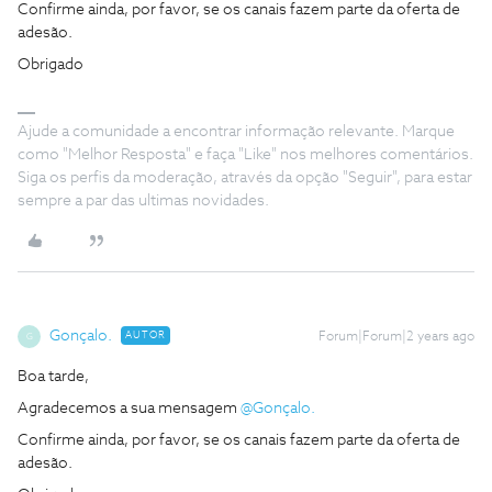
Confirme ainda, por favor, se os canais fazem parte da oferta de
adesão.
Obrigado
Ajude a comunidade a encontrar informação relevante. Marque
como "Melhor Resposta" e faça "Like" nos melhores comentários.
Siga os perfis da moderação, através da opção "Seguir", para estar
sempre a par das ultimas novidades.
Gonçalo.
AUTOR
Forum|Forum|2 years ago
G
Boa tarde,
Agradecemos a sua mensagem
@Gonçalo.
Confirme ainda, por favor, se os canais fazem parte da oferta de
adesão.