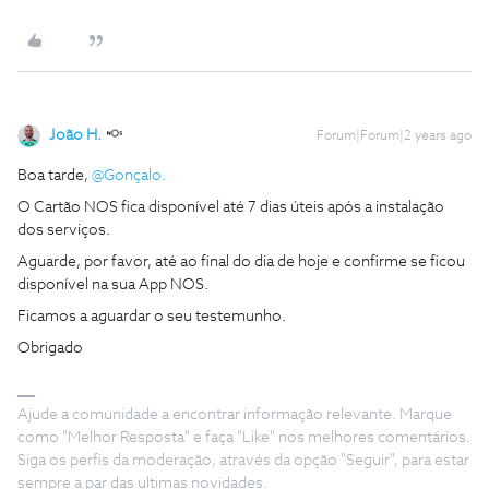
João H.
Forum|Forum|2 years ago
Boa tarde,
@Gonçalo.
O Cartão NOS fica disponível até 7 dias úteis após a instalação
dos serviços.
Aguarde, por favor, até ao final do dia de hoje e confirme se ficou
disponível na sua App NOS.
Ficamos a aguardar o seu testemunho.
Obrigado
Ajude a comunidade a encontrar informação relevante. Marque
como "Melhor Resposta" e faça "Like" nos melhores comentários.
Siga os perfis da moderação, através da opção "Seguir", para estar
sempre a par das ultimas novidades.