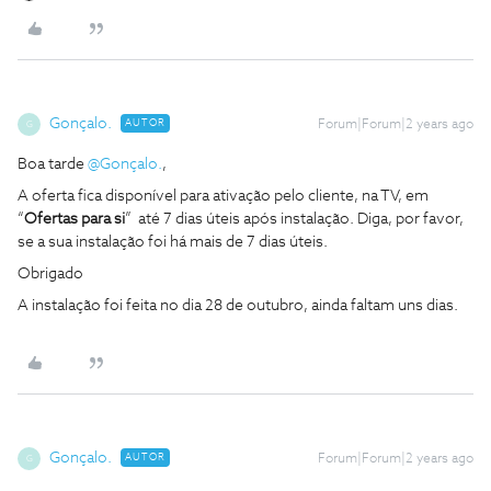
Gonçalo.
AUTOR
Forum|Forum|2 years ago
G
Boa tarde
@Gonçalo.
,
A oferta fica disponível para ativação pelo cliente, na TV, em
“
Ofertas para si
” até 7 dias úteis após instalação. Diga, por favor,
se a sua instalação foi há mais de 7 dias úteis.
Obrigado
A instalação foi feita no dia 28 de outubro, ainda faltam uns dias.
Gonçalo.
AUTOR
Forum|Forum|2 years ago
G