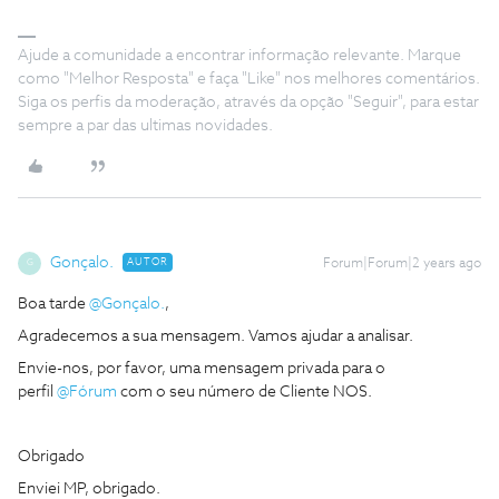
Ajude a comunidade a encontrar informação relevante. Marque
como "Melhor Resposta" e faça "Like" nos melhores comentários.
Siga os perfis da moderação, através da opção "Seguir", para estar
sempre a par das ultimas novidades.
Gonçalo.
AUTOR
Forum|Forum|2 years ago
G
Boa tarde
@Gonçalo.
,
Agradecemos a sua mensagem. Vamos ajudar a analisar.
Envie-nos, por favor, uma mensagem privada para o
perfil
@Fórum
com o seu número de Cliente NOS.
Obrigado
Enviei MP, obrigado.