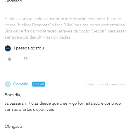
Obrigado
Ajude a comunidade a encontrar informação relevante. Marque
como "Melhor Resposta" e faça "Like" nos melhores comentários.
Siga os perfis da moderação, através da opção "Seguir", para estar
sempre a par das ultimas novidades.
1 pessoa gostou
Gonçalo.
AUTOR
Forum|Forum|2 years ago
G
Bom dia,
Já passaram 7 dias desde que o serviço foi instalado e continuo
sem as ofertas disponíveis.
Obrigado.