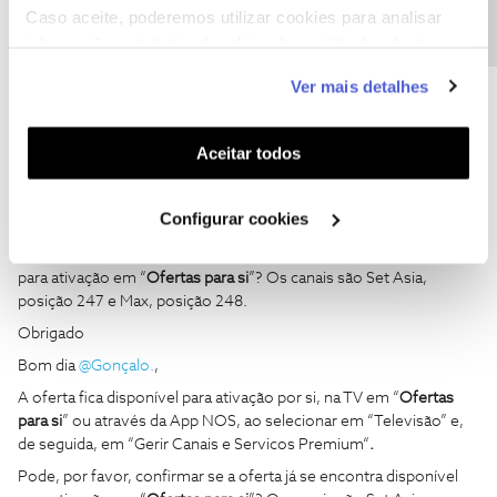
Caso aceite, poderemos utilizar cookies para analisar
informação estatística (cookies de analítica), adaptar
este serviço às suas preferências e apresentar-lhe
Ver mais detalhes
funcionalidades (cookies de personalização e
Gonçalo.
AUTOR
Forum|Forum|2 years ago
G
funcionalidade) e adaptar anúncios aos seus interesses
Bom dia
@Gonçalo.
,
(cookies de publicidade personalizada). Pode gerir a
Aceitar todos
utilização dos cookies clicando em "
Configurar
A oferta fica disponível para ativação por si, na TV em “
Ofertas
para si
” ou através da App NOS, ao selecionar em “Televisão” e,
Cookies
".
Configurar cookies
de seguida, em “Gerir Canais e Servicos Premium“
.
Pode, por favor, confirmar se a oferta já se encontra disponível
para ativação em “
Ofertas para si
”? Os canais são Set Asia,
posição 247 e Max, posição 248.
Obrigado
Bom dia
@Gonçalo.
,
A oferta fica disponível para ativação por si, na TV em “
Ofertas
para si
” ou através da App NOS, ao selecionar em “Televisão” e,
de seguida, em “Gerir Canais e Servicos Premium“
.
Pode, por favor, confirmar se a oferta já se encontra disponível