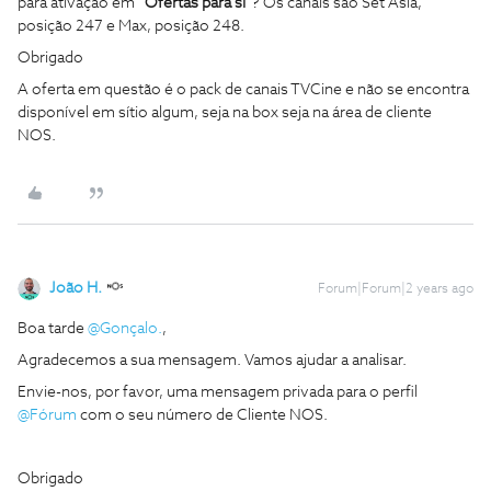
para ativação em “
Ofertas para si
”? Os canais são Set Asia,
posição 247 e Max, posição 248.
Obrigado
A oferta em questão é o pack de canais TVCine e não se encontra
disponível em sítio algum, seja na box seja na área de cliente
NOS.
João H.
Forum|Forum|2 years ago
Boa tarde
@Gonçalo.
,
Agradecemos a sua mensagem. Vamos ajudar a analisar.
Envie-nos, por favor, uma mensagem privada para o perfil
@Fórum
com o seu número de Cliente NOS.
Obrigado