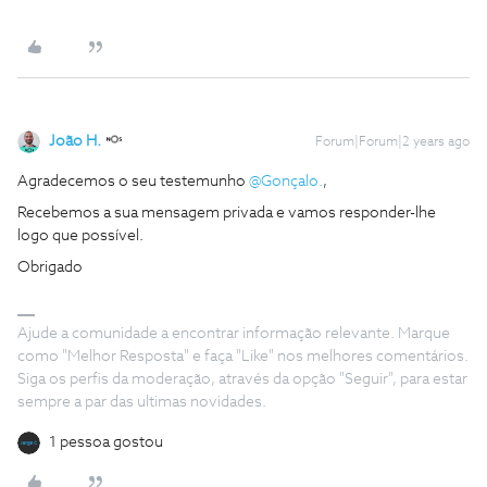
João H.
Forum|Forum|2 years ago
Agradecemos o seu testemunho
@Gonçalo.
,
Recebemos a sua mensagem privada e vamos responder-lhe
logo que possível.
Obrigado
Ajude a comunidade a encontrar informação relevante. Marque
como "Melhor Resposta" e faça "Like" nos melhores comentários.
Siga os perfis da moderação, através da opção "Seguir", para estar
sempre a par das ultimas novidades.
1 pessoa gostou