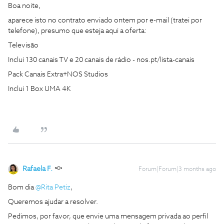
Boa noite,
aparece isto no contrato enviado ontem por e-mail (tratei por
telefone), presumo que esteja aqui a oferta:
Televisão
Inclui 130 canais TV e 20 canais de rádio - nos.pt/lista-canais
Pack Canais Extra+NOS Studios
Inclui 1 Box UMA 4K
Rafaela F.
Forum|Forum|3 months ago
Bom dia ​
@Rita Petiz
,
Queremos ajudar a resolver.
Pedimos, por favor, que envie uma mensagem privada ao perfil ​