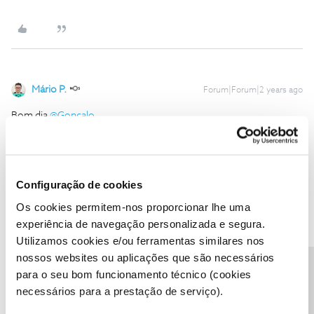
Mário P.
Forum|Forum|2 years ago
Bom dia
@Gonçalo.
,
A oferta fica disponível para ativação por si, na TV em “
Ofertas
para si
” ou através da App NOS, ao selecionar em “Televisão” e,
de seguida, em “Gerir Canais e Servicos Premium“
.
Configuração de cookies
Pode, por favor, confirmar se a oferta já se encontra disponível
para ativação em “
Ofertas para si
”? Os canais são Set Asia,
Os cookies permitem-nos proporcionar lhe uma
posição 247 e Max, posição 248.
experiência de navegação personalizada e segura.
Obrigado
Utilizamos cookies e/ou ferramentas similares nos
nossos websites ou aplicações que são necessários
Precisa de ajuda?
para o seu bom funcionamento técnico (cookies
Ajude a comunidade a encontrar informação relevante. Marque
necessários para a prestação de serviço).
como "Melhor Resposta" e faça "Like" nos melhores comentários.