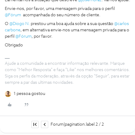
Lamentamos a situação que descreve
@josembraz
. Vamos ajudar.
Envie-nos, por favor, uma mensagem privada para o perfil
@Fórum
acompanhada do seu número de cliente.
O
@Diogo N.
prestou uma boa ajuda sobre a sua questão
@carlos
carbone
, em alternativa envie-nos uma mensagem privada para o
perfil
@Fórum
, por favor.
Obrigado
Ajude a comunidade a encontrar informação relevante. Marque
como "Melhor Resposta" e faça "Like" nos melhores comentários.
Siga os perfis da moderação, através da opção "Seguir", para estar
sempre a par das ultimas novidades.
1 pessoa gostou
Forum|pagination.label 2 / 2