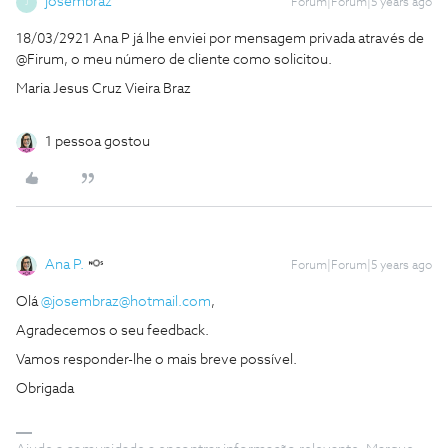
josembraz
Forum|Forum|5 years ago
J
18/03/2921 Ana P já lhe enviei por mensagem privada através de
@Firum, o meu número de cliente como solicitou.
Maria Jesus Cruz Vieira Braz
1 pessoa gostou
Ana P.
Forum|Forum|5 years ago
Olá
@josembraz@hotmail.com
,
Agradecemos o seu feedback.
Vamos responder-lhe o mais breve possível.
Obrigada