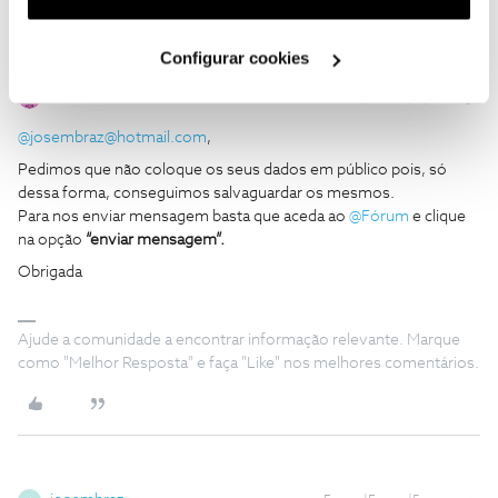
utilização dos cookies clicando em "
Configurar
Cookies
".
Configurar cookies
Ana P.
Forum|Forum|5 years ago
@josembraz@hotmail.com
,
Pedimos que não coloque os seus dados em público pois, só
dessa forma, conseguimos salvaguardar os mesmos.
Para nos enviar mensagem basta que aceda ao
@Fórum
e clique
na opção
“enviar mensagem”.
Obrigada
Ajude a comunidade a encontrar informação relevante. Marque
como "Melhor Resposta" e faça "Like" nos melhores comentários.