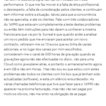
performance. O que me faz mover é a falta de ética profissional,
o desrespeito, a falta de consideração pelos clientes, e continuam
sem informar sobre a situação, talvez para que a concorrência
não se aperceba, e até os clientes. Falei com três colaboradores
do 16990 que estavam completamente a leste destes problemas
ou então têm instruções para não darem a conhecer a miséria
franciscana que vai por lá. Surreal é que quando andei a analisar
um novo pedido que me enviaram para aceitar um novo
contracto, retiraram-me os 10 euros que eu tinha de canais
adicionais, e no lugar dos canais por mim escolhidos,
concederam-me o canal de 500 horas de gravação quando as
gravações agora não são efectuadas no disco, vão para uma
Cloud como já explanei atrás, e portanto o armanezamento agora
é em GB e não em Horas, Mas não sou eu que estou com estes
problemas são todos os clientes com Íris box que já tenham sido
actualizadas (software), e está um silêncio ensurdecedor. As
várias chamadas telefónicas que tive que fazer para o 16990 vão
aparecer na próxima facturação, mas não vão ser pagas por
motivos óbvios, não me sinto na obrigação de as pagar.