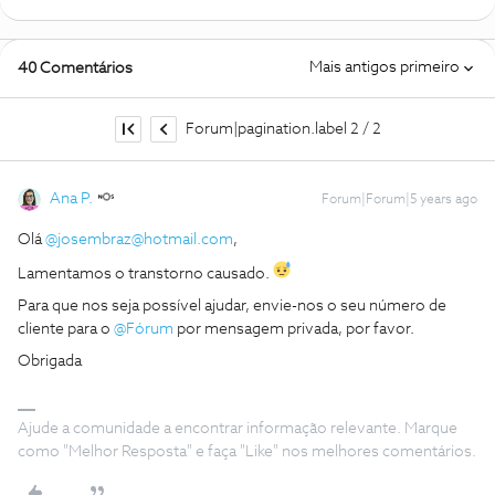
Mais antigos primeiro
40 Comentários
Forum|pagination.label 2 / 2
Ana P.
Forum|Forum|5 years ago
Olá
@josembraz@hotmail.com
,
Lamentamos o transtorno causado.
Para que nos seja possível ajudar, envie-nos o seu número de
cliente para o
@Fórum
por mensagem privada, por favor.
Obrigada
Ajude a comunidade a encontrar informação relevante. Marque
como "Melhor Resposta" e faça "Like" nos melhores comentários.