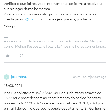
verificar o que foi realizado internamente, de forma a resolver a
sua situação da melhor forma.
Assim pedimos novamente que nos envie o seu número de
cliente para o
@Fórum
por mensagem privada, por favor.
Obrigada
Ajude a comunidade a encontrar informação relevante. Marque
como "Melhor Resposta" e faça "Like" nos melhores comentários.
josembraz
Forum|Forum|5 years ago
J
18/03/2021
Ana P já solicitei em 15/03/2021 ao Dep. Fidelizacão através do
16990 que procedessem ao cancelamento do pedido/contrato
número 1-36222012076 que me foi enviado em 02/03/2021 por
e-mail, falei com o operador daquele departamento Sr. Guilherme