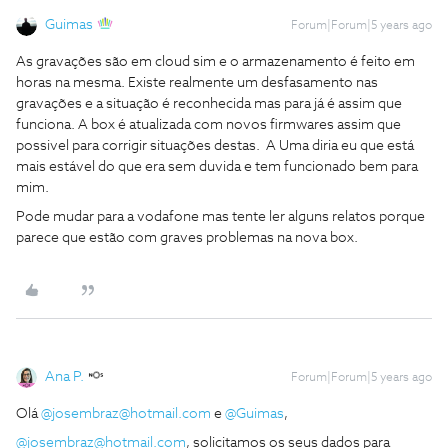
Guimas
Forum|Forum|5 years ago
As gravações são em cloud sim e o armazenamento é feito em
horas na mesma. Existe realmente um desfasamento nas
gravações e a situação é reconhecida mas para já é assim que
funciona. A box é atualizada com novos firmwares assim que
possivel para corrigir situações destas. A Uma diria eu que está
mais estável do que era sem duvida e tem funcionado bem para
mim.
Pode mudar para a vodafone mas tente ler alguns relatos porque
parece que estão com graves problemas na nova box.
Ana P.
Forum|Forum|5 years ago
Olá
@josembraz@hotmail.com
e
@Guimas
,
@josembraz@hotmail.com
, solicitamos os seus dados para