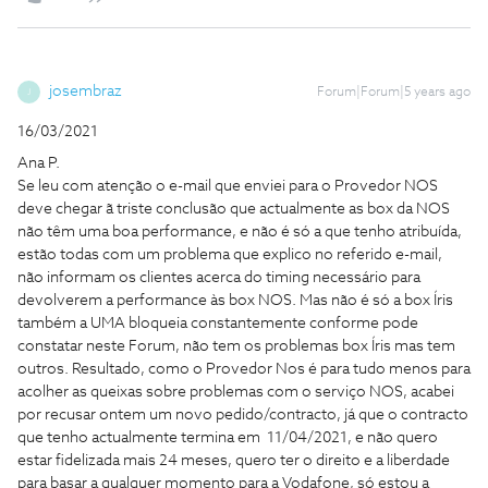
josembraz
Forum|Forum|5 years ago
J
16/03/2021
Ana P.
Se leu com atenção o e-mail que enviei para o Provedor NOS
deve chegar ã triste conclusão que actualmente as box da NOS
não têm uma boa performance, e não é só a que tenho atribuída,
estão todas com um problema que explico no referido e-mail,
não informam os clientes acerca do timing necessário para
devolverem a performance às box NOS. Mas não é só a box Íris
também a UMA bloqueia constantemente conforme pode
constatar neste Forum, não tem os problemas box Íris mas tem
outros. Resultado, como o Provedor Nos é para tudo menos para
acolher as queixas sobre problemas com o serviço NOS, acabei
por recusar ontem um novo pedido/contracto, já que o contracto
que tenho actualmente termina em 11/04/2021, e não quero
estar fidelizada mais 24 meses, quero ter o direito e a liberdade
para basar a qualquer momento para a Vodafone, só estou a