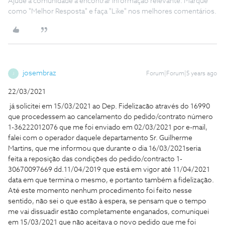
Ajude a comunidade a encontrar informação relevante. Marque
como "Melhor Resposta" e faça "Like" nos melhores comentários.
josembraz
Forum|Forum|5 years ago
J
22/03/2021
já solicitei em 15/03/2021 ao Dep. Fidelizacão através do 16990
que procedessem ao cancelamento do pedido/contrato número
1-36222012076 que me foi enviado em 02/03/2021 por e-mail,
falei com o operador daquele departamento Sr. Guilherme
Martins, que me informou que durante o dia 16/03/2021seria
feita a reposição das condições do pedido/contracto 1-
30670097669 dd.11/04/2019 que está em vigor até 11/04/2021
data em que termina o mesmo, e portanto também a fidelização.
Até este momento nenhum procedimento foi feito nesse
sentido, não sei o que estão à espera, se pensam que o tempo
me vai dissuadir estão completamente enganados, comuniquei
em 15/03/2021 que não aceitava o novo pedido que me foi