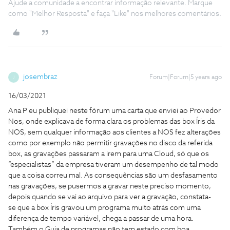
Ajude a comunidade a encontrar informação relevante. Marque
como "Melhor Resposta" e faça "Like" nos melhores comentários.
josembraz
Forum|Forum|5 years ago
J
16/03/2021
Ana P eu publiquei neste fórum uma carta que enviei ao Provedor
Nos, onde explicava de forma clara os problemas das box Íris da
NOS, sem qualquer informação aos clientes a NOS fez alterações
como por exemplo não permitir gravações no disco da referida
box, as gravações passaram a irem para uma Cloud, só que os
“especialistas” da empresa tiveram um desempenho de tal modo
que a coisa correu mal. As consequências são um desfasamento
nas gravações, se pusermos a gravar neste preciso momento,
depois quando se vai ao arquivo para ver a gravação, constata-
se que a box Íris gravou um programa muito atrás com uma
diferença de tempo variável, chega a passar de uma hora.
Também o Guia de programas não tem estado com boa