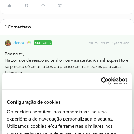
1 Comentário
dxnog
RESPOSTA
Forum|Forum|9 years ago
Boa noite,
Na zona onde resido só tenho nos via satélite. A minha questão é
se preciso só de uma box ou preciso de mais boxes para cada
televisao.
Obrigada
Se queres ter acesso à NOS em mais de uma TV vais precisar de
uma box por TV.
Configuração de cookies
Os cookies permitem-nos proporcionar lhe uma
1 pessoa gostou
experiência de navegação personalizada e segura.
Utilizamos cookies e/ou ferramentas similares nos
nossos websites ou aplicações que são necessários