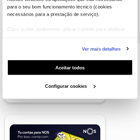
Precisa de ajuda?
para o seu bom funcionamento técnico (cookies
necessários para a prestação de serviço).
Caso aceite, poderemos utilizar cookies para analisar
informação estatística (cookies de analítica), adaptar
este serviço às suas preferências e apresentar-lhe
Ver mais detalhes
funcionalidades (cookies de personalização e
funcionalidade) e adaptar anúncios aos seus interesses
(cookies de publicidade personalizada). Pode gerir a
Aceitar todos
utilização dos cookies clicando em "
Configurar
Cookies
".
Configurar cookies
A poupança que COMBINA