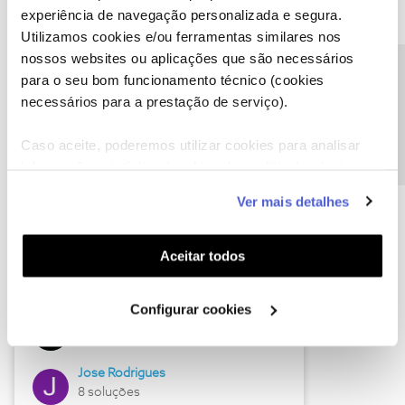
experiência de navegação personalizada e segura.
Utilizamos cookies e/ou ferramentas similares nos
nossos websites ou aplicações que são necessários
Descubra as novidades de junho
Precisa de ajuda?
para o seu bom funcionamento técnico (cookies
necessários para a prestação de serviço).
Caso aceite, poderemos utilizar cookies para analisar
informação estatística (cookies de analítica), adaptar
este serviço às suas preferências e apresentar-lhe
Ver mais detalhes
funcionalidades (cookies de personalização e
funcionalidade) e adaptar anúncios aos seus interesses
(cookies de publicidade personalizada). Pode gerir a
Aceitar todos
utilização dos cookies clicando em "
Configurar
Hall of Fame de junho
Cookies
".
Configurar cookies
Guimas
12 soluções
Jose Rodrigues
8 soluções