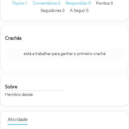
Tópico 1
Comentários 0
Respondido 0
Pontos 0
Seguidores
0
A Seguir
0
Crachás
está a trabalhar para ganhar o primeiro crachá
Sobre
Membro desde
Atividade