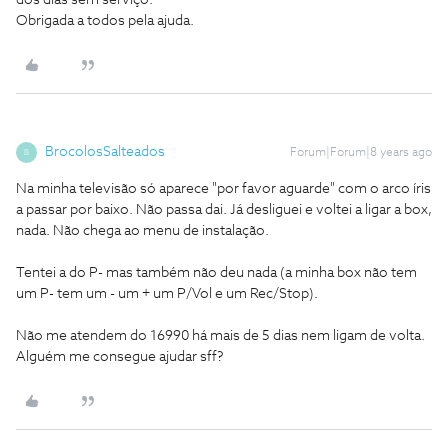
dos dias sem serviço.
Obrigada a todos pela ajuda.
BrocolosSalteados
Forum|Forum|8 years ago
B
Na minha televisão só aparece "por favor aguarde" com o arco íris
a passar por baixo. Não passa dai. Já desliguei e voltei a ligar a box,
nada. Não chega ao menu de instalação.
Tentei a do P- mas também não deu nada (a minha box não tem
um P- tem um - um + um P/Vol e um Rec/Stop).
Não me atendem do 16990 há mais de 5 dias nem ligam de volta.
Alguém me consegue ajudar sff?