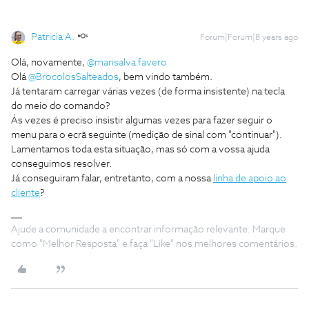
Patricia A.
Forum|Forum|8 years ago
Olá, novamente,
@marisalva favero
Olá
@BrocolosSalteados
, bem vindo também.
Já tentaram carregar várias vezes (de forma insistente) na tecla
do meio do comando?
Ás vezes é preciso insistir algumas vezes para fazer seguir o
menu para o ecrã seguinte (medição de sinal com "continuar").
Lamentamos toda esta situação, mas só com a vossa ajuda
conseguimos resolver.
Já conseguiram falar, entretanto, com a nossa
linha de apoio ao
cliente
?
Ajude a comunidade a encontrar informação relevante. Marque
como "Melhor Resposta" e faça "Like" nos melhores comentários.