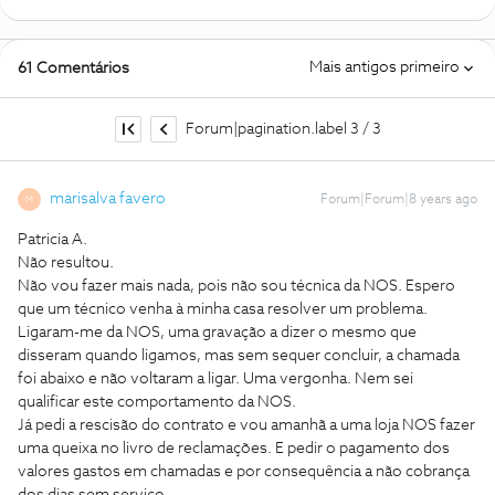
Mais antigos primeiro
61 Comentários
Forum|pagination.label 3 / 3
marisalva favero
Forum|Forum|8 years ago
M
Patricia A.
Não resultou.
Não vou fazer mais nada, pois não sou técnica da NOS. Espero
que um técnico venha à minha casa resolver um problema.
Ligaram-me da NOS, uma gravação a dizer o mesmo que
disseram quando ligamos, mas sem sequer concluir, a chamada
foi abaixo e não voltaram a ligar. Uma vergonha. Nem sei
qualificar este comportamento da NOS.
Já pedi a rescisão do contrato e vou amanhã a uma loja NOS fazer
uma queixa no livro de reclamações. E pedir o pagamento dos
valores gastos em chamadas e por consequência a não cobrança