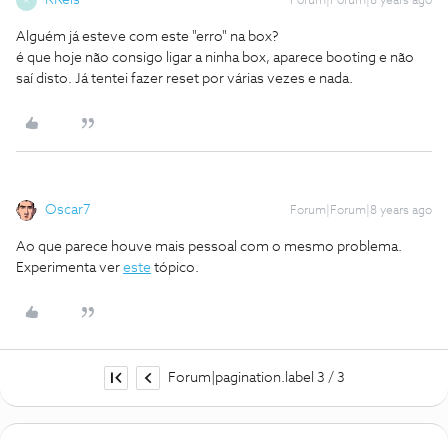
RReis
Forum|Forum|8 years ago
R
Alguém já esteve com este "erro" na box?
é que hoje não consigo ligar a ninha box, aparece booting e não
saí disto. Já tentei fazer reset por várias vezes e nada.
Oscar7
Forum|Forum|8 years ago
Ao que parece houve mais pessoal com o mesmo problema.
Experimenta ver
este
tópico.
Forum|pagination.label 3 / 3