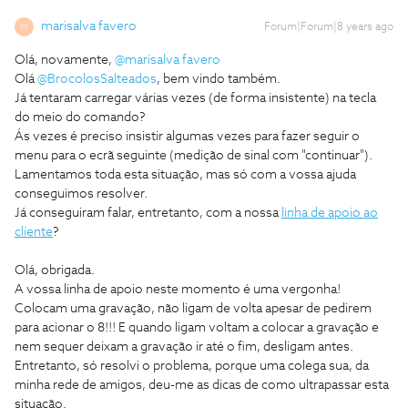
marisalva favero
Forum|Forum|8 years ago
M
Olá, novamente,
@marisalva favero
Olá
@BrocolosSalteados
, bem vindo também.
Já tentaram carregar várias vezes (de forma insistente) na tecla
do meio do comando?
Ás vezes é preciso insistir algumas vezes para fazer seguir o
menu para o ecrã seguinte (medição de sinal com "continuar").
Lamentamos toda esta situação, mas só com a vossa ajuda
conseguimos resolver.
Já conseguiram falar, entretanto, com a nossa
linha de apoio ao
cliente
?
Olá, obrigada.
A vossa linha de apoio neste momento é uma vergonha!
Colocam uma gravação, não ligam de volta apesar de pedirem
para acionar o 8!!! E quando ligam voltam a colocar a gravação e
nem sequer deixam a gravação ir até o fim, desligam antes.
Entretanto, só resolvi o problema, porque uma colega sua, da
minha rede de amigos, deu-me as dicas de como ultrapassar esta
situação.