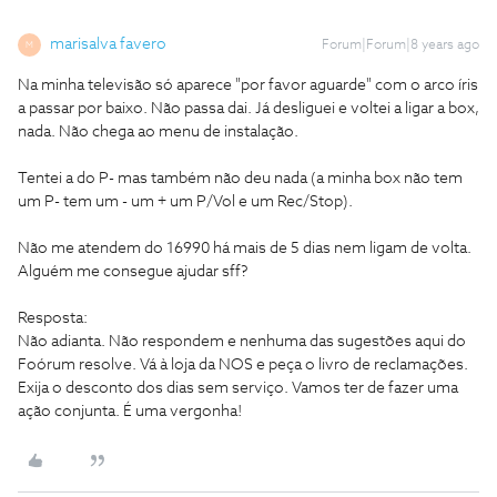
marisalva favero
Forum|Forum|8 years ago
M
Na minha televisão só aparece "por favor aguarde" com o arco íris
a passar por baixo. Não passa dai. Já desliguei e voltei a ligar a box,
nada. Não chega ao menu de instalação.
Tentei a do P- mas também não deu nada (a minha box não tem
um P- tem um - um + um P/Vol e um Rec/Stop).
Não me atendem do 16990 há mais de 5 dias nem ligam de volta.
Alguém me consegue ajudar sff?
Resposta:
Não adianta. Não respondem e nenhuma das sugestões aqui do
Foórum resolve. Vá à loja da NOS e peça o livro de reclamações.
Exija o desconto dos dias sem serviço. Vamos ter de fazer uma
ação conjunta. É uma vergonha!