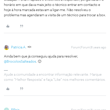
horário em que dava mais jeito o técnico entrar em contacto e
hoje à hora marcada estavam a ligar-me. Não resolveu o
problema mas agendaram a visita de um técnico para trocar a box.
Patricia A.
Forum|Forum|8 years ago
Ainda bem que já conseguiu ajuda para resolver,
@BrocolosSalteados
. 🙂
Ajude a comunidade a encontrar informação relevante. Marque
como "Melhor Resposta" e faça "Like" nos melhores comentários.