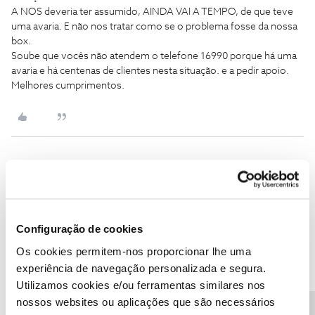
A NOS deveria ter assumido, AINDA VAI A TEMPO, de que teve
uma avaria. E não nos tratar como se o problema fosse da nossa
box.
Soube que vocês não atendem o telefone 16990 porque há uma
avaria e há centenas de clientes nesta situação. e a pedir apoio.
Melhores cumprimentos.
marisalva favero
Forum|Forum|8 years ago
M
Já resolvi o meu problema e deixo a minha experiência e algumas
dicas.
Configuração de cookies
Para obterem ajuda devem ligar para o 16990, pedir para falar com
a faturação ou outra, menos com a equipa técnica e quando
Os cookies permitem-nos proporcionar lhe uma
forem atendidos falem do problema técnico.
experiência de navegação personalizada e segura.
A NOS teve uma avaria e em vez de avisarem os clientes,
Utilizamos cookies e/ou ferramentas similares nos
esperaram que os clientes reclamassem para assim irem
nossos websites ou aplicações que são necessários
resolvendo caso a caso como se o problema fosse nosso.