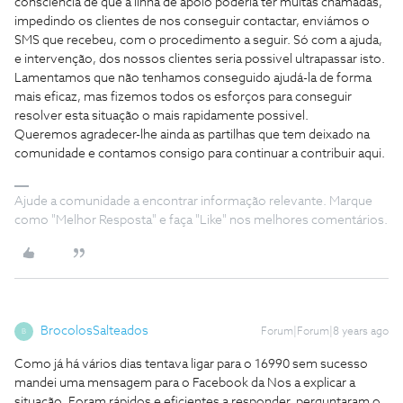
consciência de que a linha de apoio poderia ter muitas chamadas,
impedindo os clientes de nos conseguir contactar, enviámos o
SMS que recebeu, com o procedimento a seguir. Só com a ajuda,
e intervenção, dos nossos clientes seria possivel ultrapassar isto.
Lamentamos que não tenhamos conseguido ajudá-la de forma
mais eficaz, mas fizemos todos os esforços para conseguir
resolver esta situação o mais rapidamente possivel.
Queremos agradecer-lhe ainda as partilhas que tem deixado na
comunidade e contamos consigo para continuar a contribuir aqui.
Ajude a comunidade a encontrar informação relevante. Marque
como "Melhor Resposta" e faça "Like" nos melhores comentários.
BrocolosSalteados
Forum|Forum|8 years ago
B
Como já há vários dias tentava ligar para o 16990 sem sucesso
mandei uma mensagem para o Facebook da Nos a explicar a
situação. Foram rápidos e eficientes a responder, perguntaram o