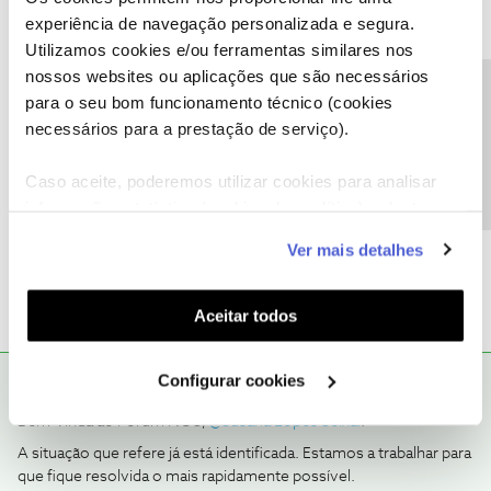
questão a um tecnico que fará remotamente despistes que levem
experiência de navegação personalizada e segura.
à detecção da anomalia.
Utilizamos cookies e/ou ferramentas similares nos
nossos websites ou aplicações que são necessários
Precisa de ajuda?
para o seu bom funcionamento técnico (cookies
necessários para a prestação de serviço).
Caso aceite, poderemos utilizar cookies para analisar
Guimas
Forum|Forum|6 years ago
informação estatística (cookies de analítica), adaptar
este serviço às suas preferências e apresentar-lhe
A partida é fazer reset. se n resolver, envio de técnico.
Ver mais detalhes
funcionalidades (cookies de personalização e
funcionalidade) e adaptar anúncios aos seus interesses
(cookies de publicidade personalizada). Pode gerir a
Aceitar todos
utilização dos cookies clicando em "
Configurar
Cookies
".
Configurar cookies
Tiago C.
RESPOSTA
Forum|Forum|6 years ago
Bem-vinda ao Fórum NOS,
@Susana Lopes Seixal
.
A situação que refere já está identificada. Estamos a trabalhar para
que fique resolvida o mais rapidamente possível.