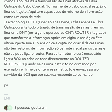
como Cabo, realiza a transmissão de sinais através da Fibra
Óptica e do Cabo Coaxial. Normalmente o cabo coaxial estará no
final do trajeto. Aqui tem capacidade de retorno de informação
como um cabo de rede .
Já a tecnologia FTTH (Fiber To The Home) utiliza apenas a Fibra
Óptica durante todo o trajeto de transmissão de sinais. .Tem no
final uma ONT (em alguns operadores ONT/ROUTER integrado)
que transforma a informação óptica em digital e analógica.Esta
ultima injecta sinais TV analógica e digital no coaxial da casa mas
não tem retorno de informação só permite visualizar os canais e
não se pode ligar o router. Para se ter retorno será necessário
ligar a BOX ao cabo de rede directamente ao ROUTER..
RETORNO :Quando se dá uma instrução no comando por
exemplo ver filme de ontem essa instrução é enviada para o
servidor da NOS que por sua vez responde ao comando
jm
EMI
3 pessoas gostaram
M