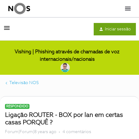
Menu
Iniciar sessão
Vishing | Phishing através de chamadas de voz
internacionais/nacionais
Televisão NOS
RESPONDIDO
Ligação ROUTER - BOX por lan em certas
casas PORQUÊ ?
Forum|Forum|8 years ago
4 comentários