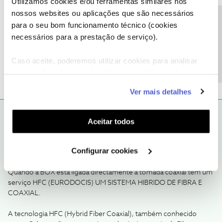
Utilizamos cookies e/ou ferramentas similares nos
nossos websites ou aplicações que são necessários
juli89
Forum|Forum|8 years ago
Precisa de ajuda?
para o seu bom funcionamento técnico (cookies
Vasco, o serviço é o mesmo ?
necessários para a prestação de serviço).
1 pessoa gostou
Caso aceite, poderemos utilizar cookies para analisar
informação estatística (cookies de analítica), adaptar
este serviço às suas preferências e apresentar-lhe
Ver mais detalhes
funcionalidades (cookies de personalização e
funcionalidade) e adaptar anúncios aos seus interesses
EMI2016
RESPOSTA
Forum|Forum|8 years ago
(cookies de publicidade personalizada). Pode gerir a
Aceitar todos
Sr.Vasco
utilização dos cookies clicando em "
Configurar
O serviço não esta assente na mesma tecnologia.
Cookies
".
Configurar cookies
Quando a BOX esta ligada ao router de forma directa tem serviço
FTTH com fibra até dentro de casa.
Quando a BOX esta ligada directamente a tomada coaxial tem um
serviço HFC (EURODOCIS) UM SISTEMA HIBRIDO DE FIBRA E
COAXIAL.
A tecnologia HFC (Hybrid Fiber Coaxial), também conhecido