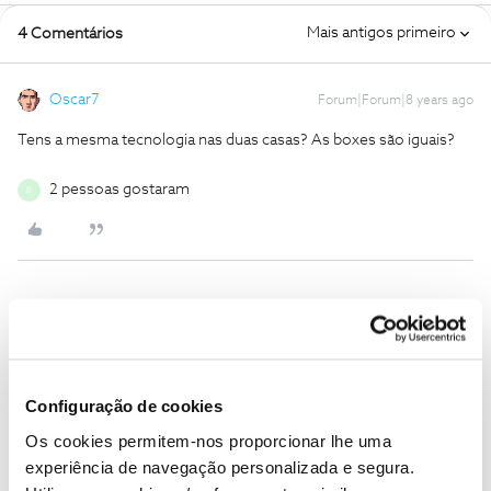
Mais antigos primeiro
4 Comentários
Oscar7
Forum|Forum|8 years ago
Tens a mesma tecnologia nas duas casas? As boxes são iguais?
2 pessoas gostaram
B
Vasco Rafael da Costa Carvalho
AUTOR
V
Forum|Forum|8 years ago
Sim são, pelos menos aparentemente .
Configuração de cookies
Os cookies permitem-nos proporcionar lhe uma
experiência de navegação personalizada e segura.