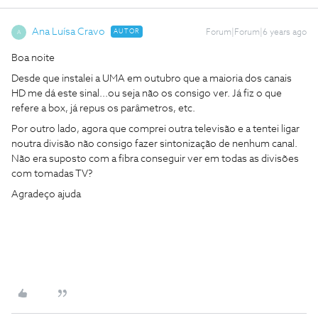
Ana Luísa Cravo
AUTOR
Forum|Forum|6 years ago
A
Boa noite
Desde que instalei a UMA em outubro que a maioria dos canais
HD me dá este sinal...ou seja não os consigo ver. Já fiz o que
refere a box, já repus os parâmetros, etc.
Por outro lado, agora que comprei outra televisão e a tentei ligar
noutra divisão não consigo fazer sintonização de nenhum canal.
Não era suposto com a fibra conseguir ver em todas as divisões
com tomadas TV?
Agradeço ajuda