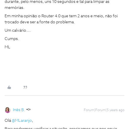
durante, pelo menos, uns 10 segundos e tal para limpar as
memórias.
Em minha opinião o Router 4.0 que tem 2 anos e meio, não foi
trocado deve ser a fonte do problema.
Um calvário….
Cumps.
ML
Inês B.
Forum|Forum|5 years ago
Olá
@MLaranjo
,