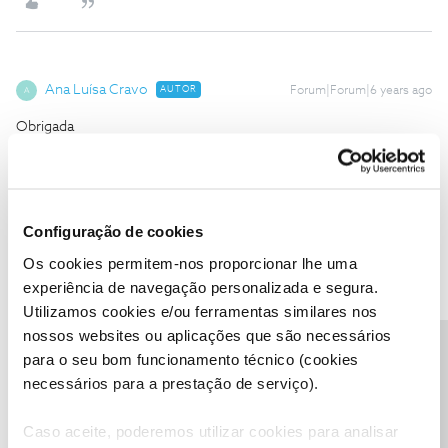
Ana Luísa Cravo
AUTOR
Forum|Forum|6 years ago
A
Obrigada
Configuração de cookies
Os cookies permitem-nos proporcionar lhe uma
MLaranjo
Forum|Forum|5 years ago
M
experiência de navegação personalizada e segura.
Estou arrependido de ter optado pelo pacote com a BOX UMA,
Utilizamos cookies e/ou ferramentas similares nos
porque perco à noite muitas vezes a imagem. Dizem que são
nossos websites ou aplicações que são necessários
falhas de internet!
Precisa de ajuda?
para o seu bom funcionamento técnico (cookies
necessários para a prestação de serviço).
Caso aceite, poderemos utilizar cookies para analisar