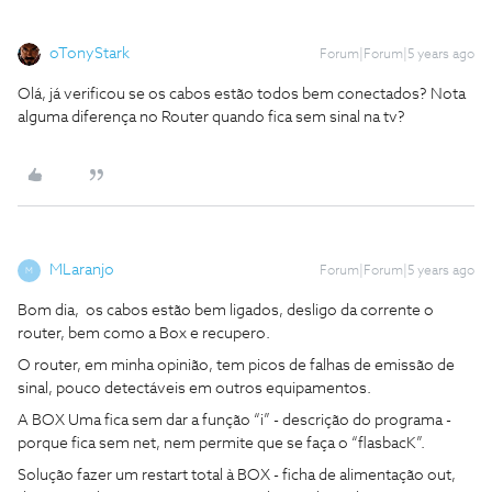
oTonyStark
Forum|Forum|5 years ago
Olá, já verificou se os cabos estão todos bem conectados? Nota
alguma diferença no Router quando fica sem sinal na tv?
MLaranjo
Forum|Forum|5 years ago
M
Bom dia, os cabos estão bem ligados, desligo da corrente o
router, bem como a Box e recupero.
O router, em minha opinião, tem picos de falhas de emissão de
sinal, pouco detectáveis em outros equipamentos.
A BOX Uma fica sem dar a função “i” - descrição do programa -
porque fica sem net, nem permite que se faça o “flasbacK”.
Solução fazer um restart total à BOX - ficha de alimentação out,