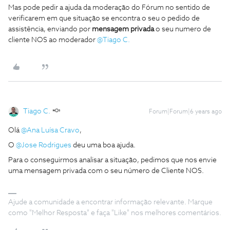
Mas pode pedir a ajuda da moderação do Fórum no sentido de
verificarem em que situação se encontra o seu o pedido de
assistência, enviando por
mensagem privada
o seu numero de
cliente NOS ao moderador
@Tiago C.
Tiago C.
Forum|Forum|6 years ago
Olá
@Ana Luísa Cravo
,
O
@Jose Rodrigues
deu uma boa ajuda.
Para o conseguirmos analisar a situação, pedimos que nos envie
uma mensagem privada com o seu número de Cliente NOS.
Ajude a comunidade a encontrar informação relevante. Marque
como "Melhor Resposta" e faça "Like" nos melhores comentários.