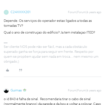
C24XXXX201
Forum|Forum|6 years ago
C
Depende. Os serviços do operador estao ligados a todas as
tomadas TV?
Qual o ano de construçao do edificio? Ja tem instalaçao ITED?
Ser cliente NOS pode não ser fácil, mas a cada obstáculo
superado ganha-se força para seguir em frente. Respeito por
quem se propõem ajudar sem nada em troca... nem mesmo um
obrigado;)
Guimas
Forum|Forum|6 years ago
o id 843 é falha de sinal. Recomendaria tirar o cabo de sinal
(normalmente branco) da parede e da box e voltar a colocar. Caso