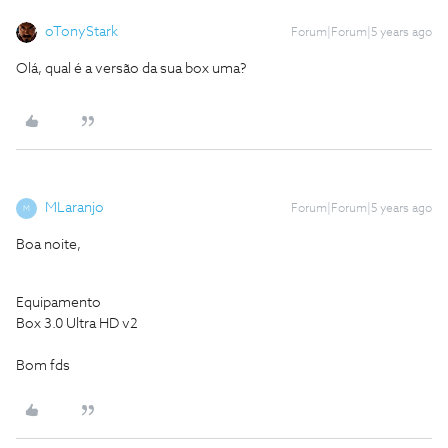
oTonyStark
Forum|Forum|5 years ago
Olá, qual é a versão da sua box uma?
MLaranjo
Forum|Forum|5 years ago
M
Boa noite,
Equipamento
Box 3.0 Ultra HD v2
Bom fds