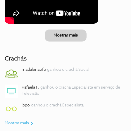
Mostrar mais
Crachás
madalenaofp
ganhou o crachá Social
Rafaela F.
ganhou o crachá Especialista em serviço de
Televisão
jppo
ganhou o crachá Especialista
Mostrar mais