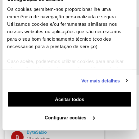
Os cookies permitem-nos proporcionar lhe uma
experiência de navegação personalizada e segura.
Utilizamos cookies e/ou ferramentas similares nos
Descubra as novidades de julho
nossos websites ou aplicações que são necessários
Precisa de ajuda?
para o seu bom funcionamento técnico (cookies
necessários para a prestação de serviço).
Caso aceite, poderemos utilizar cookies para analisar
informação estatística (cookies de analítica), adaptar
este serviço às suas preferências e apresentar-lhe
Ver mais detalhes
funcionalidades (cookies de personalização e
funcionalidade) e adaptar anúncios aos seus interesses
(cookies de publicidade personalizada). Pode gerir a
Aceitar todos
Hall of Fame de julho
utilização dos cookies clicando em "
Configurar
Cookies
".
Guimas
Configurar cookies
17 soluções
ByteSábio