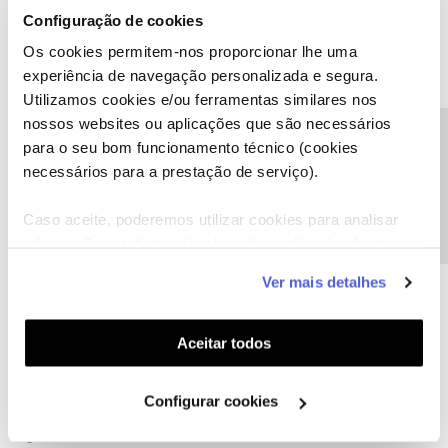
Configuração de cookies
Ajude a comunidade a encontrar informação relevante. Marque
como "Melhor Resposta" e faça "Like" nos melhores comentários.
Os cookies permitem-nos proporcionar lhe uma
experiência de navegação personalizada e segura.
Utilizamos cookies e/ou ferramentas similares nos
nossos websites ou aplicações que são necessários
Precisa de ajuda?
para o seu bom funcionamento técnico (cookies
Adelaide Guedes
AUTOR
Forum|Forum|5 years ago
A
necessários para a prestação de serviço).
A situação ficou resilvida ao trocar o cabo que estava estragado.
Caso aceite, poderemos utilizar cookies para analisar
informação estatística (cookies de analítica), adaptar
1 pessoa gostou
este serviço às suas preferências e apresentar-lhe
Ver mais detalhes
funcionalidades (cookies de personalização e
funcionalidade) e adaptar anúncios aos seus interesses
(cookies de publicidade personalizada). Pode gerir a
Aceitar todos
utilização dos cookies clicando em "
Configurar
Inês B.
Forum|Forum|5 years ago
Cookies
".
Configurar cookies
Olá
@Adelaide Guedes
,
Agradecemos o seu feedback.