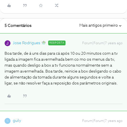
Mais antigos primeiro
5 Comentários
Jose Rodrigues
RESPOSTA
Forum|Forum|7 years ago
Boa tarde, de á uns dias para cá após 10 ou 20 minutos com a tv
ligada a imagem fica avermelhada bem co mo os menus da tv,
mas quando desligo a box a tv funciona normalmente sem a
imagem avermelhada.
Boa tarde, reinicie a box desligando o cabo
de alimentação da tomada durante alguns segundos e volte a
ligar, se não resolver faça a reposição dos parâmetros originais.
guily
Forum|Forum|7 years ago
G