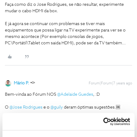
Faça como diz o Jose Rodrigues, se não resultar, experimente
mudar o cabo HDMI da box.
E já agora se continuar com problemas se tiver mais
equipamentos que possa ligar na TV experimente para ver se o
mesmo acontece (Por exemplo consolas de jogos,
PC\Portátil\Tablet com saida HDMI), pode ser da TV também...
Mário P.
Forum|Forum|7 years ago
Bem-vinda ao Fórum NOS
@Adelaide Guedes
, :D
O
@Jose Rodrigues
e o
@guily
deram óptimas sugestões.🆒
Assim,pedimos que nos diga se a situação ainda se mantém, por
favor.