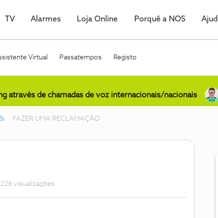
TV
Alarmes
Loja Online
Porquê a NOS
Aju
sistente Virtual
Passatempos
Registo
ing através de chamadas de voz internacionais/nacionais
S
FAZER UMA RECLAMAÇÃO
226 visualizações