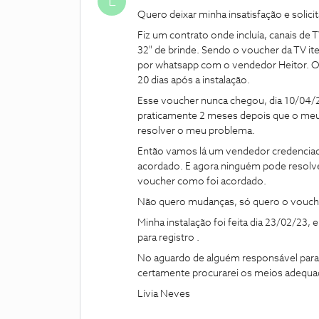
L
Quero deixar minha insatisfação e solic
Fiz um contrato onde incluía, canais de 
32" de brinde. Sendo o voucher da TV it
por whatsapp com o vendedor Heitor. O
20 dias após a instalação.
Esse voucher nunca chegou, dia 10/04/23
praticamente 2 meses depois que o meu 
resolver o meu problema.
Então vamos lá um vendedor credencia
acordado. E agora ninguém pode resolv
voucher como foi acordado.
Não quero mudanças, só quero o vouche
Minha instalação foi feita dia 23/02/23,
para registro .
No aguardo de alguém responsável para
certamente procurarei os meios adequad
Lívia Neves