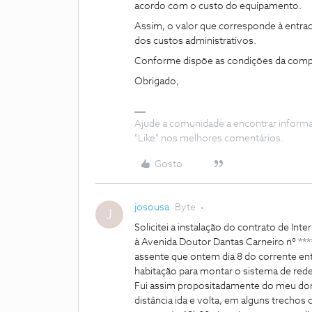
acordo com o custo do equipamento.
Assim, o valor que corresponde à entra
dos custos administrativos.
Conforme dispõe as condições da comp
Obrigado,
Ajude a comunidade a encontrar inform
"Like" nos melhores comentários.
Gosto
josousa
Byte
J
Solicitei a instalação do contrato de Int
à Avenida Doutor Dantas Carneiro nº ***
assente que ontem dia 8 do corrente entr
habitação para montar o sistema de rede 
Fui assim propositadamente do meu domi
distância ida e volta, em alguns trecho