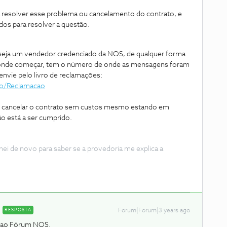
 resolver esse problema ou cancelamento do contrato, e
os para resolver a questão.
eja um vendedor credenciado da NOS, de qualquer forma
r onde começar, tem o número de onde as mensagens foram
envie pelo livro de reclamações:
do/Reclamacao
 cancelar o contrato sem custos mesmo estando em
ão está a ser cumprido.
de novo para saber se a provedoria me explica a
RESPOSTA
Forum|Forum|3 years ago
a ao Fórum NOS.