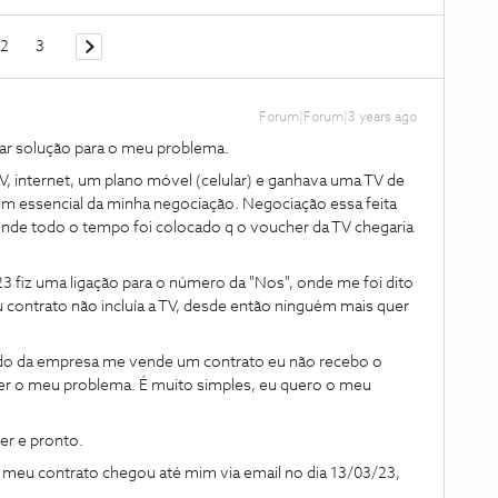
2
3
Forum|Forum|3 years ago
itar solução para o meu problema.
TV, internet, um plano móvel (celular) e ganhava uma TV de
em essencial da minha negociação. Negociação essa feita
nde todo o tempo foi colocado q o voucher da TV chegaria
 fiz uma ligação para o número da "Nos", onde me foi dito
contrato não incluía a TV, desde então ninguém mais quer
do da empresa me vende um contrato eu não recebo o
er o meu problema. É muito simples, eu quero o meu
r e pronto.
 e meu contrato chegou até mim via email no dia 13/03/23,