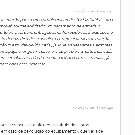
Forum|Forum|1 year ago
itar solução para o meu problema, no dia 30/11/2024 fiz uma
emóvel, foi me solicitado um pagamento de entrada o
o telemóvel seria entregue a minha residência 5 dias após o
o depois de 5 dias cancelei a compra e pedir a devolução
não me foi devolvido nada , já liguei várias vezes a empresa
antia paga e ninguém resolve meu problema, estou cansada
com a minha cara , já não tenho paciência com isso mais , já
trato com essa empresa.
Forum|Forum|1 year ago
ões, acresce a quantia devida a titulo de custos
l em caso de devolução do equipamento), que varia de