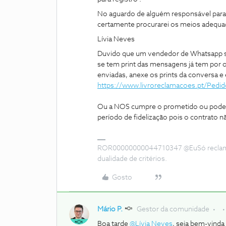
No aguardo de alguém responsável para
certamente procurarei os meios adequad
Lívia Neves
Duvido que um vendedor de Whatsapp s
se tem print das mensagens já tem po
enviadas, anexe os prints da conversa e 
https://www.livroreclamacoes.pt/Pedi
Ou a NOS cumpre o prometido ou pode
período de fidelização pois o contrato n
ROR00000000044710347 @EuSó reclamei 
dualidade de critérios.
Gosto
Mário P.
Gestor da comunidade
Boa tarde
@Lívia Neves
, seja bem-vind