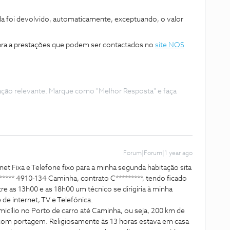
da foi devolvido, automaticamente, exceptuando, o valor
ra a prestações que podem ser contactados no
site NOS
ação relevante. Marque como "Melhor Resposta" e faça
Forum|Forum|1 year ago
ernet Fixa e Telefone fixo para a minha segunda habitação sita
***** 4910-134 Caminha, contrato C*********, tendo ficado
e as 13h00 e as 18h00 um técnico se dirigiria à minha
de internet, TV e Telefónica.
cílio no Porto de carro até Caminha, ou seja, 200 km de
s com portagem. Religiosamente às 13 horas estava em casa