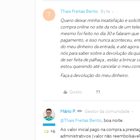
Thais Freitas Bento
Byte
T
Quero deixar minha insatisfação e solic
compra online no site da nós de um tel
mesmo foi feito no dia 30 e falaram que 
pagamento, e isso nunca aconteceu, entã
do meu dinheiro da entrada, e até agora 
nós para saber sobre a devolução da qu
de ser feita de palhaça , estão a brincar 
estou querendo até cancelar o meu con
Faça a devolução do meu dinheiro.
Gosto
Mário P.
Gestor da comunidade
@Thais Freitas Bento
, boa noite.
Ao valor inicial pago na compra a prestaç
+6
administrativos (valor não reembolsáve