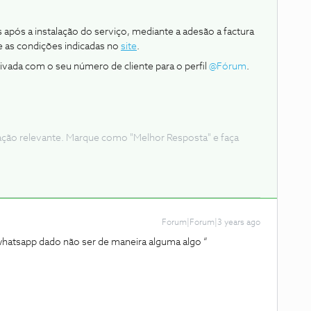
 após a instalação do serviço, mediante a adesão a factura
e as condições indicadas no
site
.
vada com o seu número de cliente para o perfil
@Fórum
.
ação relevante. Marque como "Melhor Resposta" e faça
Forum|Forum|3 years ago
whatsapp dado não ser de maneira alguma algo “