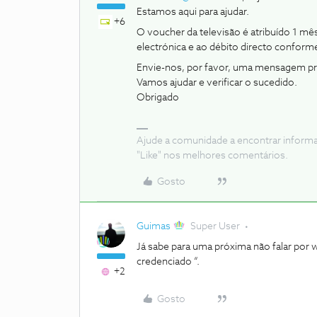
Estamos aqui para ajudar.
+6
O voucher da televisão é atribuído 1 mês
electrónica e ao débito directo conform
Envie-nos, por favor, uma mensagem pri
Vamos ajudar e verificar o sucedido.
Obrigado
Ajude a comunidade a encontrar inform
"Like" nos melhores comentários.
Gosto
Guimas
Super User
Já sabe para uma próxima não falar por 
credenciado “.
+2
Gosto