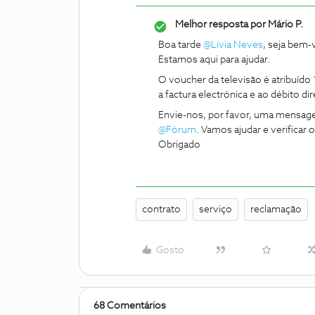
Melhor resposta por
Mário P.
Boa tarde
@Lívia Neves
, seja bem
Estamos aqui para ajudar.
O voucher da televisão é atribuído
a factura electrónica e ao débito 
Envie-nos, por favor, uma mensage
@Fórum
. Vamos ajudar e verificar 
Obrigado
contrato
serviço
reclamação
Gosto
68 Comentários