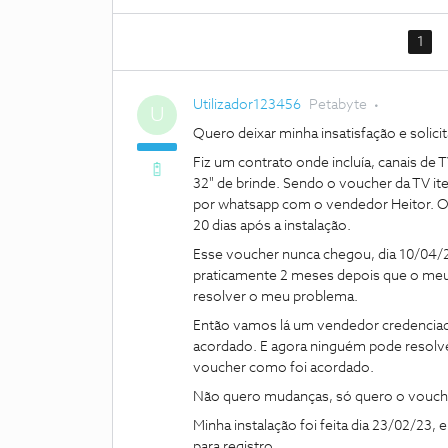
1
Utilizador123456
Petabyte
U
Quero deixar minha insatisfação e solic
Fiz um contrato onde incluía, canais de 
32" de brinde. Sendo o voucher da TV it
por whatsapp com o vendedor Heitor. O
20 dias após a instalação.
Esse voucher nunca chegou, dia 10/04/23
praticamente 2 meses depois que o meu 
resolver o meu problema.
Então vamos lá um vendedor credencia
acordado. E agora ninguém pode resolv
voucher como foi acordado.
Não quero mudanças, só quero o vouche
Minha instalação foi feita dia 23/02/23,
para registro .