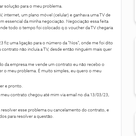
itar solução para o meu problema.
TV, internet, um plano móvel (celular) e ganhava uma TV de
em essencial da minha negociação. Negociação essa feita
nde todo o tempo foi colocado q o voucher da TV chegaria
 fiz uma ligação para o número da "Nos", onde me foi dito
contrato não incluía a TV, desde então ninguém mais quer
do da empresa me vende um contrato eu não recebo o
er o meu problema. É muito simples, eu quero o meu
r e pronto.
 e meu contrato chegou até mim via email no dia 13/03/23,
 resolver esse problema ou cancelamento do contrato, e
os para resolver a questão.