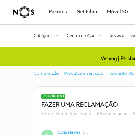
Pacotes
Net Fibra
Móvel 5G
Grupos
As
Categorias
Centro de Ajuda
Vishing | Phish
Comunidade
Produtos e serviços
Televisão NO
RESPONDIDO
FAZER UMA RECLAMAÇÃO
Forum|Forum|3 years ago
68 comentários
5
Lívia Neves
Bit