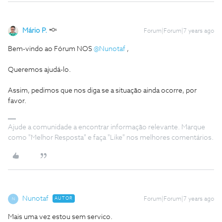
Mário P.
Forum|Forum|7 years ago
Bem-vindo ao Fórum NOS
@Nunotaf
,
Queremos ajudá-lo.
Assim, pedimos que nos diga se a situação ainda ocorre, por
favor.
Ajude a comunidade a encontrar informação relevante. Marque
como "Melhor Resposta" e faça "Like" nos melhores comentários.
Nunotaf
AUTOR
Forum|Forum|7 years ago
N
Mais uma vez estou sem servico.