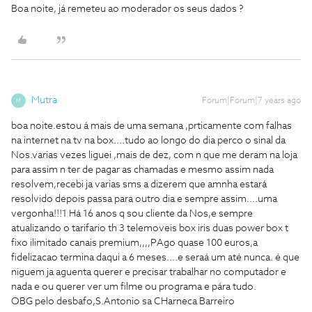
Boa noite, já remeteu ao moderador os seus dados ?
Mutra
Forum|Forum|7 years ago
M
boa noite.estou á mais de uma semana ,prticamente com falhas
na internet na tv na box....tudo ao longo do dia perco o sinal da
Nos.varias vezes liguei ,mais de dez, com n que me deram na loja
para assim n ter de pagar as chamadas e mesmo assim nada
resolvem,recebi ja varias sms a dizerem que amnha estará
resolvido depois passa para outro dia e sempre assim....uma
vergonha!!!1 Há 16 anos q sou cliente da Nos,e sempre
atualizando o tarifario th 3 telemoveis box iris duas power box t
fixo ilimitado canais premium,,,,PAgo quase 100 euros,a
fidelizacao termina daqui a 6 meses....e seraá um até nunca. é que
niguem ja aguenta querer e precisar trabalhar no computador e
nada e ou querer ver um filme ou programa e pára tudo.
OBG pelo desbafo,S.Antonio sa CHarneca Barreiro