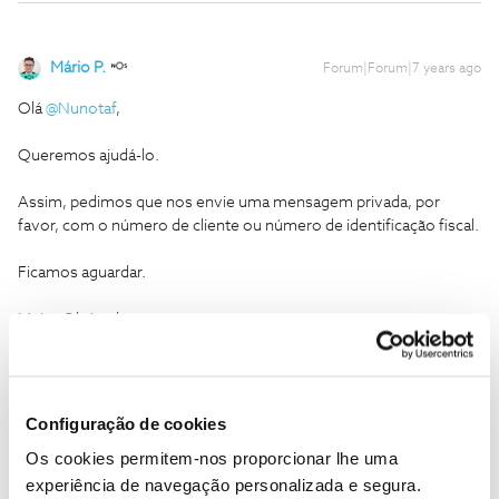
Mário P.
Forum|Forum|7 years ago
Olá
@Nunotaf
,
Queremos ajudá-lo.
Assim, pedimos que nos envie uma mensagem privada, por
favor, com o número de cliente ou número de identificação fiscal.
Ficamos aguardar.
Muito Obrigado.
Ajude a comunidade a encontrar informação relevante. Marque
como "Melhor Resposta" e faça "Like" nos melhores comentários.
Configuração de cookies
Os cookies permitem-nos proporcionar lhe uma
experiência de navegação personalizada e segura.