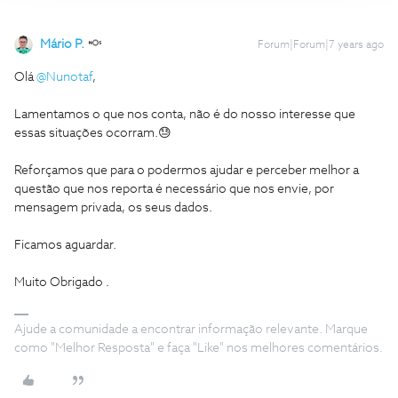
Mário P.
Forum|Forum|7 years ago
Olá
@Nunotaf
,
Lamentamos o que nos conta, não é do nosso interesse que
essas situações ocorram.😓
Reforçamos que para o podermos ajudar e perceber melhor a
questão que nos reporta é necessário que nos envie, por
mensagem privada, os seus dados.
Ficamos aguardar.
Muito Obrigado .
Ajude a comunidade a encontrar informação relevante. Marque
como "Melhor Resposta" e faça "Like" nos melhores comentários.