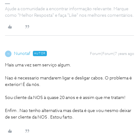
Ajude a comunidade a encontrar informação relevante. Marque
como "Melhor Resposta" e faça "Like" nos melhores comentários.
Nunotaf
AUTOR
Forum|Forum|7 years ago
N
Mais uma vez sem serviço algum.
Nao é necessario mandarem ligar e desligar cabos. O problema é
exterior! É da nós.
Sou cliente da NOS à quase 20 anos e é assim que me tratam!
Enfim . Nao tenho alternativa mas desta é que vou nesmo deixar
de ser cliente da NOS . Estou farto.