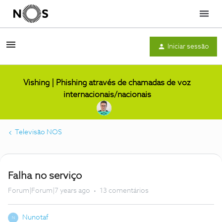
Menu
Iniciar sessão
Vishing | Phishing através de chamadas de voz
internacionais/nacionais
Televisão NOS
Falha no serviço
Forum|Forum|7 years ago
13 comentários
Nunotaf
N