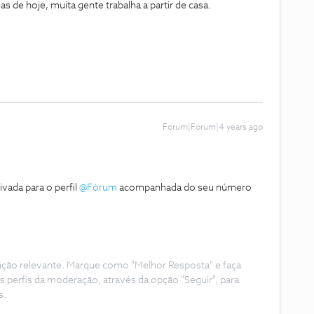
 de hoje, muita gente trabalha a partir de casa.
Forum|Forum|4 years ago
vada para o perfil
@Fórum
acompanhada do seu número
ação relevante. Marque como "Melhor Resposta" e faça
s perfis da moderação, através da opção "Seguir", para
s.