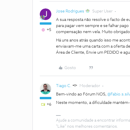
Jose Rodrigues
Super User
A sua resposta não resolve o facto de e
para pagar vem sempre e se falhar pag
+5
compensação nem vela. Muito obrigado 
Há uns anos atrás quando isso me acon
enviavam-me uma carta com a oferta de 
Área de Cliente, Envie um PEDIDO e agu
Gosto
Tiago C.
Moderador
Bem-vindo ao Fórum NOS,
@Fabio.s.sil
Neste momento, a dificuldade mantém
+6
Ajude a comunidade a encontrar inform
"Like" nos melhores comentários.