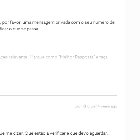
s, por favor, uma mensagem privada com o seu número de
ficar o que se passa.
ação relevante. Marque como "Melhor Resposta" e faça
Forum|Forum|4 years ago
e me dizer. Que estão a verificar e que devo aguardar.