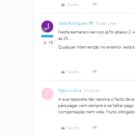
Gosto
Jose Rodrigues
Super User
Nesta semana o serviço já foi abaixo 2 v
as 2h....
+5
Qualquer intervenção no exterior, está 
Gosto
Fabio.s.silva
Kilobyte
F
A sua resposta não resolve o facto de e
para pagar vem sempre e se falhar pag
compensação nem vela. Muito obrigado 
Gosto