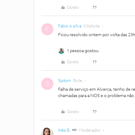
Gosto
Fabio.s.silva
Kilobyte
F
Ficou resolvido ontem por volta das 23
1 pessoa gostou
Gosto
Spikon
Byte
S
Falha de serviço em Alverca, tenho de rei
chamadas para a NOS e o problema não 
Gosto
Inês B.
Moderador