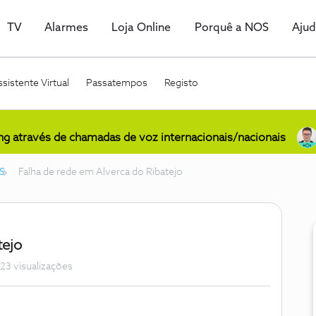
TV
Alarmes
Loja Online
Porquê a NOS
Aju
sistente Virtual
Passatempos
Registo
ing através de chamadas de voz internacionais/nacionais
S
Falha de rede em Alverca do Ribatejo
tejo
23 visualizações