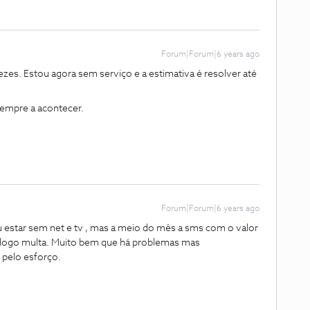
Forum|Forum|6 years ago
ezes. Estou agora sem serviço e a estimativa é resolver até
sempre a acontecer.
Forum|Forum|6 years ago
u estar sem net e tv , mas a meio do mês a sms com o valor
o logo multa. Muito bem que há problemas mas
pelo esforço.