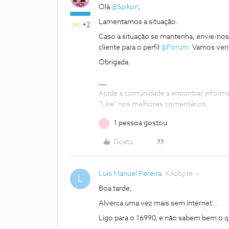
Olá
@Spikon
,
Lamentamos a situação.
+2
Caso a situação se mantenha, envie-no
cliente para o perfil
@Fórum
. Vamos veri
Obrigada
Ajude a comunidade a encontrar inform
"Like" nos melhores comentários.
1 pessoa gostou
S
Gosto
Luis Manuel Pereira
Kilobyte
L
Boa tarde,
Alverca uma vez mais sem internet…
Ligo para o 16990, e não sabem bem o qu