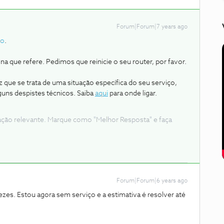
Forum|Forum|7 years ago
vo
.
a que refere. Pedimos que reinicie o seu router, por favor.
 que se trata de uma situação específica do seu serviço,
guns despistes técnicos. Saiba
aqui
para onde ligar.
ação relevante. Marque como "Melhor Resposta" e faça
Forum|Forum|6 years ago
ezes. Estou agora sem serviço e a estimativa é resolver até