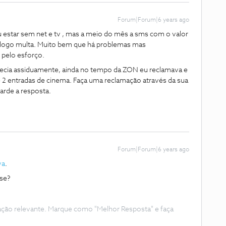
Forum|Forum|6 years ago
u estar sem net e tv , mas a meio do mês a sms com o valor
o logo multa. Muito bem que há problemas mas
pelo esforço.
tecia assiduamente, ainda no tempo da ZON eu reclamava e
2 entradas de cinema. Faça uma reclamação através da sua
arde a resposta.
Forum|Forum|6 years ago
va
.
-se?
ação relevante. Marque como "Melhor Resposta" e faça