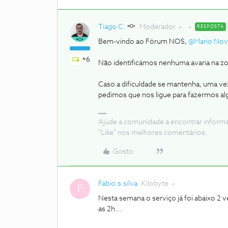
Tiago C.
Moderador
RESPOSTA
Bem-vindo ao Fórum NOS,
@Mario No
+6
Não identificámos nenhuma avaria na zon
Caso a dificuldade se mantenha, uma vez
pedimos que nos ligue para fazermos al
Ajude a comunidade a encontrar inform
"Like" nos melhores comentários.
Gosto
Fabio.s.silva
Kilobyte
F
Nesta semana o serviço já foi abaixo 2 v
as 2h....