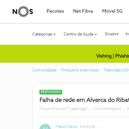
Pacotes
Net Fibra
Móvel 5G
Grupos
As
Categorias
Centro de Ajuda
Vishing | Phish
Comunidade
Produtos e serviços
Televisão NO
RESPONDIDO
Falha de rede em Alverca do Riba
Forum|Forum|7 years ago
13 comentários
3
Mario Novo
Kilobyte