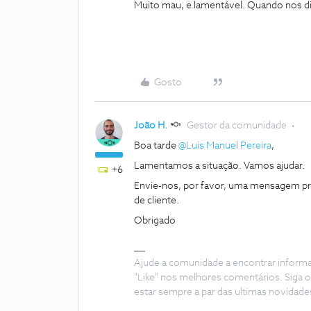
Muito mau, e lamentável. Quando nos dias
Gosto
João H.
Gestor da comunidade
Boa tarde
@Luis Manuel Pereira
,
Lamentamos a situação. Vamos ajudar.
+6
Envie-nos, por favor, uma mensagem pri
de cliente.
Obrigado
Ajude a comunidade a encontrar inform
"Like" nos melhores comentários. Siga o
estar sempre a par das ultimas novidade