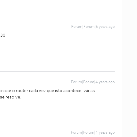
Forum|Forum|6 years ago
h30
Forum|Forum|4 years ago
niciar o router cada vez que isto acontece, várias
se resolve.
Forum|Forum|4 years ago